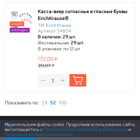
Касса-веер согласные и гласные буквы
ErichKrause®
АКЦИЯ
ТМ:
Erich Krause
Артикул: 54804
ЗАКЛАДКА
В наличии: 29 шт.
Фестивальная:
29 шт.
В упаковке: по 12 шт
172,00
351,07
Показывать по:
24
52
100
Мы используем файлы cookie. Продолжив использование сайта,
© 2011-2026 Группа компаний «Деловой Стиль»
вы соглашаетесь с
Политикой использования файлов cookie
и
Политикой конфиденциальности
.