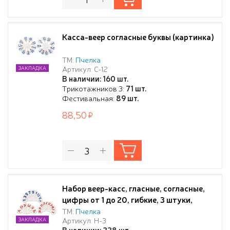
Касса-веер согласные буквы (картинка)
ТМ:
Пчелка
Артикул: С-12
ЗАКЛАДКА
В наличии: 160 шт.
Трикотажников 3:
71 шт.
Фестивальная:
89 шт.
88,50
Набор веер-касс, гласные, согласные,
цифры от 1 до 20, гибкие, 3 штуки,
пакет с европодвесом
ТМ:
Пчелка
Артикул: Н-3
ЗАКЛАДКА
В наличии: 228 шт.