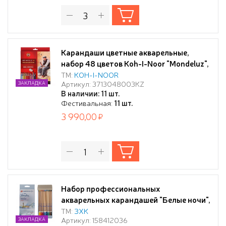
Карандаши цветные акварельные,
набор 48 цветов Koh-I-Noor "Mondeluz",
кисть+точилка, картонная коробка с
ТМ:
KOH-I-NOОR
Артикул: 3713048003KZ
ЗАКЛАДКА
европодвесом
В наличии: 11 шт.
Фестивальная:
11 шт.
3 990,00
Набор профессиональных
акварельных карандашей "Белые ночи",
12 цветов, в картонной коробке
ТМ:
ЗХК
Артикул: 158412036
ЗАКЛАДКА