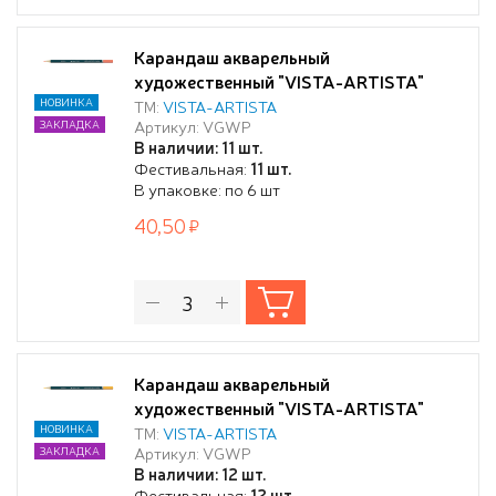
Карандаш акварельный
художественный "VISTA-ARTISTA"
"Gallery" заточенный 215
НОВИНКА
ТМ:
VISTA-ARTISTA
Артикул: VGWP
ЗАКЛАДКА
Неаполитанский телесный (Naples flesh
В наличии: 11 шт.
light)
Фестивальная:
11 шт.
В упаковке: по 6 шт
40,50
Карандаш акварельный
художественный "VISTA-ARTISTA"
"Gallery" заточенный 220 Кадмиевый
НОВИНКА
ТМ:
VISTA-ARTISTA
Артикул: VGWP
ЗАКЛАДКА
желтый светлый (Cadmium yellow light)
В наличии: 12 шт.
Фестивальная:
12 шт.