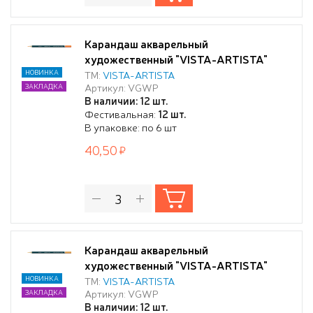
Карандаш акварельный
художественный "VISTA-ARTISTA"
"Gallery" заточенный 209 Золотистый
НОВИНКА
ТМ:
VISTA-ARTISTA
Артикул: VGWP
ЗАКЛАДКА
(Golden)
В наличии: 12 шт.
Фестивальная:
12 шт.
В упаковке: по 6 шт
40,50
Карандаш акварельный
художественный "VISTA-ARTISTA"
"Gallery" заточенный 212 Охра светлая
НОВИНКА
ТМ:
VISTA-ARTISTA
Артикул: VGWP
ЗАКЛАДКА
(Ochre light)
В наличии: 12 шт.