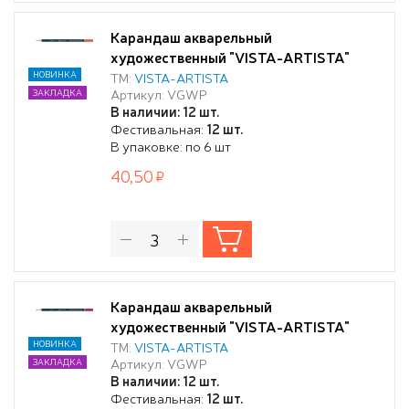
Карандаш акварельный
художественный "VISTA-ARTISTA"
"Gallery" заточенный 223 Кадмиевый
НОВИНКА
ТМ:
VISTA-ARTISTA
Артикул: VGWP
ЗАКЛАДКА
оранжевый (Cadmium orange)
В наличии: 12 шт.
Фестивальная:
12 шт.
В упаковке: по 6 шт
40,50
Карандаш акварельный
художественный "VISTA-ARTISTA"
"Gallery" заточенный 308 Кармин
НОВИНКА
ТМ:
VISTA-ARTISTA
Артикул: VGWP
ЗАКЛАДКА
(имитация) (Carmine (Hue))
В наличии: 12 шт.
Фестивальная:
12 шт.