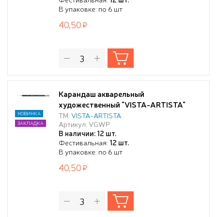
В упаковке: по 6 шт
40,50
Карандаш акварельный
художественный "VISTA-ARTISTA"
"Gallery" заточенный 221 Кадмиевый
НОВИНКА
ТМ:
VISTA-ARTISTA
Артикул: VGWP
ЗАКЛАДКА
желтый средний (Cadmium yellow
В наличии: 12 шт.
medium)
Фестивальная:
12 шт.
В упаковке: по 6 шт
40,50