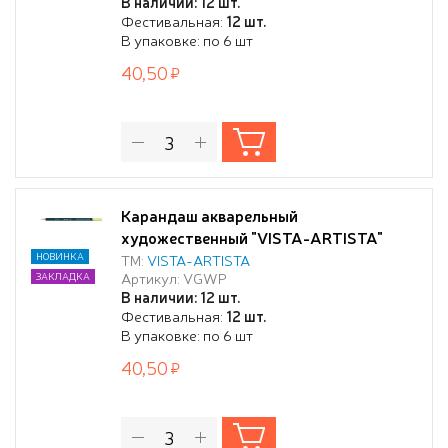
В наличии: 12 шт.
Фестивальная:
12 шт.
В упаковке: по 6 шт
40,50
Карандаш акварельный
художественный "VISTA-ARTISTA"
"Gallery" заточенный 207 Пастельно-
НОВИНКА
ТМ:
VISTA-ARTISTA
Артикул: VGWP
ЗАКЛАДКА
желтый (Pastel yellow)
В наличии: 12 шт.
Фестивальная:
12 шт.
В упаковке: по 6 шт
40,50