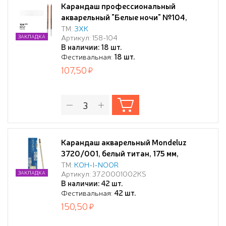
Карандаш профессиональный
акварельный "Белые ночи" №104,
белый
ТМ:
ЗХК
Артикул: 158-104
ЗАКЛАДКА
В наличии: 18 шт.
Фестивальная:
18 шт.
107,50
Карандаш акварельный Mondeluz
3720/001, белый титан, 175 мм,
грифель 3.8 мм
ТМ:
KOH-I-NOОR
Артикул: 3720001002KS
ЗАКЛАДКА
В наличии: 42 шт.
Фестивальная:
42 шт.
150,50