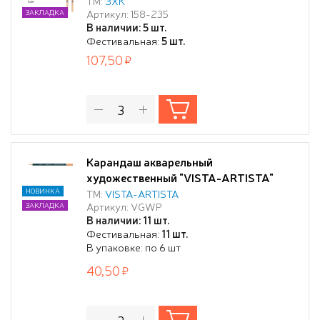
телесный
ТМ:
ЗХК
Артикул: 158-235
ЗАКЛАДКА
В наличии: 5 шт.
Фестивальная:
5 шт.
107,50
Карандаш акварельный
художественный "VISTA-ARTISTA"
"Gallery" заточенный 202 Телесный
НОВИНКА
ТМ:
VISTA-ARTISTA
Артикул: VGWP
ЗАКЛАДКА
(Flesh)
В наличии: 11 шт.
Фестивальная:
11 шт.
В упаковке: по 6 шт
40,50