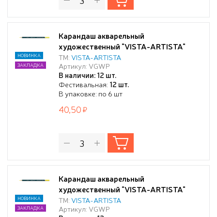
Карандаш акварельный
художественный "VISTA-ARTISTA"
"Gallery" заточенный 204 Лимонный
НОВИНКА
ТМ:
VISTA-ARTISTA
Артикул: VGWP
ЗАКЛАДКА
(Lemon)
В наличии: 12 шт.
Фестивальная:
12 шт.
В упаковке: по 6 шт
40,50
Карандаш акварельный
художественный "VISTA-ARTISTA"
"Gallery" заточенный 205 Желтый
НОВИНКА
ТМ:
VISTA-ARTISTA
Артикул: VGWP
ЗАКЛАДКА
(Yellow)