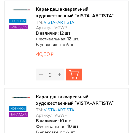
Карандаш акварельный
художественный "VISTA-ARTISTA"
"Gallery" заточенный 311 Бордо (Claret)
НОВИНКА
ТМ:
VISTA-ARTISTA
Артикул: VGWP
ЗАКЛАДКА
В наличии: 12 шт.
Фестивальная:
12 шт.
В упаковке: по 6 шт
40,50
Карандаш акварельный
художественный "VISTA-ARTISTA"
"Gallery" заточенный 314 Кадмиевый
НОВИНКА
ТМ:
VISTA-ARTISTA
Артикул: VGWP
ЗАКЛАДКА
красный средний (Cadmium red
В наличии: 10 шт.
medium)
Фестивальная:
10 шт.
В упаковке: по 6 шт