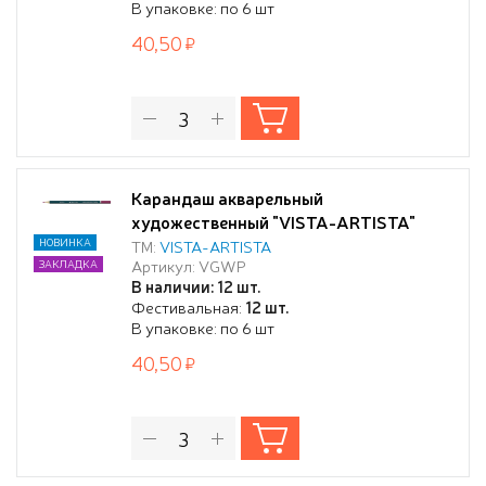
В упаковке: по 6 шт
40,50
Карандаш акварельный
художественный "VISTA-ARTISTA"
"Gallery" заточенный 310 Краплак
НОВИНКА
ТМ:
VISTA-ARTISTA
Артикул: VGWP
ЗАКЛАДКА
красный (Madder lake red)
В наличии: 12 шт.
Фестивальная:
12 шт.
В упаковке: по 6 шт
40,50