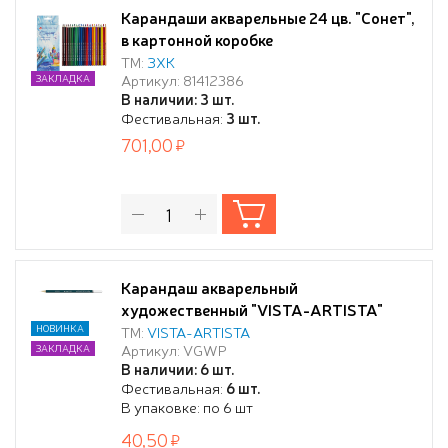
Карандаши акварельные 24 цв. "Сонет",
в картонной коробке
ТМ:
ЗХК
Артикул: 81412386
ЗАКЛАДКА
В наличии: 3 шт.
Фестивальная:
3 шт.
701,00
Карандаш акварельный
художественный "VISTA-ARTISTA"
"Gallery" заточенный 105 Белила
НОВИНКА
ТМ:
VISTA-ARTISTA
Артикул: VGWP
ЗАКЛАДКА
китайские (Chinese white)
В наличии: 6 шт.
Фестивальная:
6 шт.
В упаковке: по 6 шт
40,50