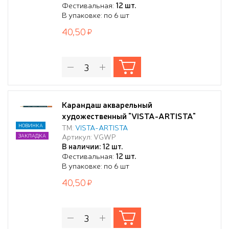
Фестивальная:
12 шт.
В упаковке: по 6 шт
40,50
Карандаш акварельный
художественный "VISTA-ARTISTA"
"Gallery" заточенный 213 Охра
НОВИНКА
ТМ:
VISTA-ARTISTA
Артикул: VGWP
ЗАКЛАДКА
золотистая (Ochre gold)
В наличии: 12 шт.
Фестивальная:
12 шт.
В упаковке: по 6 шт
40,50