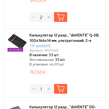
345,00
Калькулятор 12 разр., "deVENTE" Q-5B,
100x166x14 мм, ультратонкий, 2-е
питание, черный, автоматическое
ТМ:
deVENTE
Артикул: 4031360
ЗАКЛАДКА
вычисление процентов, наценки,
В наличии: 33 шт.
квадратного корня, общая сумма,
Фестивальная:
33 шт.
коррекция последнего введенного
В упаковке: по 20 шт
значения, кнопка «00», работа с
767,50
памятью, функция зам
Калькулятор 12 разр., "deVENTE" DD-