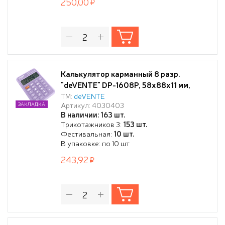
250,00
Калькулятор карманный 8 разр.
"deVENTE" DP-1608P, 58x88x11 мм,
автоматическое вычисление
ТМ:
deVENTE
Артикул: 4030403
ЗАКЛАДКА
квадратного корня, процентов, работа
В наличии: 163 шт.
с памятью, сиреневый, в картонной
Трикотажников 3:
153 шт.
коробке
Фестивальная:
10 шт.
В упаковке: по 10 шт
243,92