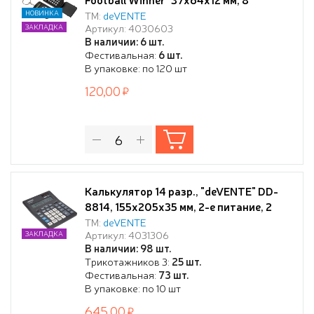
разрядный, автоматическое
НОВИНКА
ТМ:
deVENTE
Артикул: 4030603
ЗАКЛАДКА
вычисление квадратного корня,
В наличии: 6 шт.
процентов, с рисунком, в блистере с
Фестивальная:
6 шт.
подвесом
В упаковке: по 120 шт
120,00
Калькулятор 14 разр., "deVENTE" DD-
8814, 155x205x35 мм, 2-е питание, 2
память, черный, автоматическое
ТМ:
deVENTE
Артикул: 4031306
ЗАКЛАДКА
вычисление процентов, наценки,
В наличии: 98 шт.
клавиша "00" и "000" коррекция
Трикотажников 3:
25 шт.
последнего введенного значения,
Фестивальная:
73 шт.
функция смены знака, автоматическое
В упаковке: по 10 шт
отключение, проре
645,00