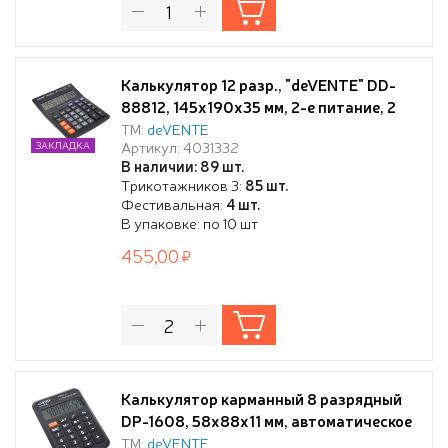
Калькулятор 12 разр., "deVENTE" DD-
88812, 145x190x35 мм, 2-е питание, 2
память, черный, автоматическое
ТМ:
deVENTE
Артикул: 4031332
ЗАКЛАДКА
вычисление процентов, наценки,
В наличии: 89 шт.
клавиша "00" коррекция последнего
Трикотажников 3:
85 шт.
введенного значения, функция смены
Фестивальная:
4 шт.
знака, автоматическое отключение,
В упаковке: по 10 шт
прорезиненные
455,00
Калькулятор карманный 8 разрядный
DP-1608, 58x88x11 мм, автоматическое
вычисление квадратного корня,
ТМ:
deVENTE