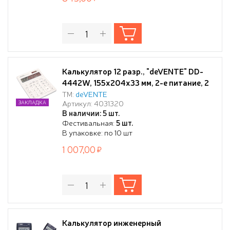
Калькулятор 12 разр., "deVENTE" DD-
4442W, 155x204x33 мм, 2-е питание, 2
память, молочный, автоматическое
ТМ:
deVENTE
Артикул: 4031320
ЗАКЛАДКА
вычисление квадратного корня,
В наличии: 5 шт.
процентов, наценки, клавиша "00"
Фестивальная:
5 шт.
коррекция последнего введенного
В упаковке: по 10 шт
значения, функция смены знака,
1 007,00
автоматическое откл
Калькулятор инженерный