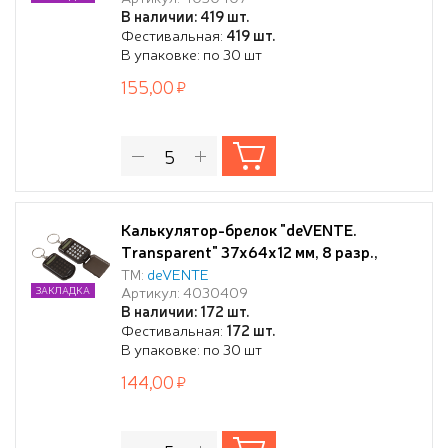
процентов, с рисунком, в блистере с
В наличии: 419 шт.
подвесом
Фестивальная:
419 шт.
В упаковке: по 30 шт
155,00
Калькулятор-брелок "deVENTE.
Transparent" 37x64x12 мм, 8 разр.,
автоматическое вычисление
ТМ:
deVENTE
Артикул: 4030409
ЗАКЛАДКА
квадратного корня, процентов,
В наличии: 172 шт.
полупрозрачный черный, в блистере с
Фестивальная:
172 шт.
подвесом
В упаковке: по 30 шт
144,00