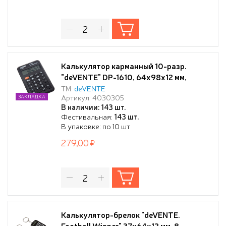
Калькулятор карманный 10-разр.
"deVENTE" DP-1610, 64x98x12 мм,
черный, автоматическое вычисление
ТМ:
deVENTE
Артикул: 4030305
ЗАКЛАДКА
квадратного корня, процентов, работа
В наличии: 143 шт.
с памятью, в картонной коробке
Фестивальная:
143 шт.
В упаковке: по 10 шт
279,00
Калькулятор-брелок "deVENTE.
Football Winner" 37x64x12 мм, 8