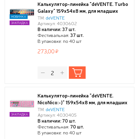
Калькулятор-линейка "deVENTE. Turbo
Galaxy" 159x54x8 мм, для младших
классов, 8 разрядный, работа с
НОВИНКА
ТМ:
deVENTE
Артикул: 4030602
ЗАКЛАДКА
памятью, автоматическое вычисление
В наличии: 37 шт.
квадратного корня, процентов,
Фестивальная:
37 шт.
функция смены знака, с рисунком, в
В упаковке: по 40 шт
блистере с подвесом
273,00
Калькулятор-линейка "deVENTE.
NicoNico:-)" 159x54x8 мм, для младших
классов, 8 разрядный, работа с
ТМ:
deVENTE
Артикул: 4030405
ЗАКЛАДКА
памятью, автоматическое вычисление
В наличии: 70 шт.
квадратного корня, процентов,
Фестивальная:
70 шт.
функция смены знака, с рисунком, в
В упаковке: по 40 шт
блистере с подвесом