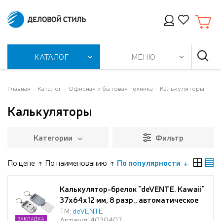
КАТАЛОГ
МЕНЮ
Главная
Каталог
Офисная и бытовая техника
Калькуляторы
Калькуляторы
Категории
Фильтр
По цене
По наименованию
По популярности
Калькулятор-брелок "deVENTE. Kawaii"
37x64x12 мм, 8 разр., автоматическое
вычисление квадратного корня,
ТМ:
deVENTE
Артикул: 4030407
ЗАКЛАДКА