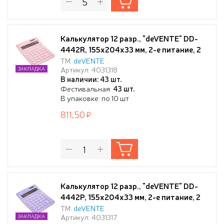
Калькулятор 12 разр., "deVENTE" DD-
4442R, 155x204x33 мм, 2-е питание, 2
память, пудровый, автоматическое
ТМ:
deVENTE
Артикул: 4031318
ЗАКЛАДКА
вычисление квадратного корня,
В наличии: 43 шт.
процентов, наценки, клавиша "00"
Фестивальная:
43 шт.
коррекция последнего введенного
В упаковке: по 10 шт
значения, функция смены знака,
811,50
автоматическое откл
Калькулятор 12 разр., "deVENTE" DD-
4442P, 155x204x33 мм, 2-е питание, 2
память, пастельный сиреневый,
ТМ:
deVENTE
Артикул: 4031317
ЗАКЛАДКА
автоматическое вычисление