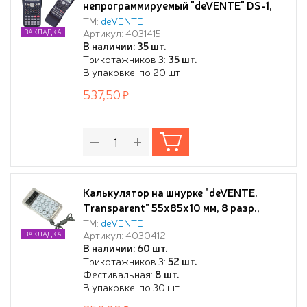
непрограммируемый "deVENTE" DS-1,
85x155x25 мм, разрешен для ОГЭ, ЕГЭ,
ТМ:
deVENTE
Артикул: 4031415
ЗАКЛАДКА
240 функций, 2-строчный
В наличии: 35 шт.
полноразмерный дисплей с функцией
Трикотажников 3:
35 шт.
многократного перерасчета
В упаковке: по 20 шт
выражений, 10+2 разрядный,
537,50
вычисление в памяти с 9-ю
переменными, действ
Калькулятор на шнурке "deVENTE.
Transparent" 55x85x10 мм, 8 разр.,
автоматическое вычисление
ТМ:
deVENTE
Артикул: 4030412
ЗАКЛАДКА
квадратного корня, процентов,
В наличии: 60 шт.
полупрозрачный белый, в блистере с
Трикотажников 3:
52 шт.
подвесом
Фестивальная:
8 шт.
В упаковке: по 30 шт