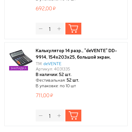
знака, прорезинен
692,00
Калькулятор 14 разр., "deVENTE" DD-
9914, 154x203x25, большой экран,
подъемный дисплей, 2-е питание, 2
ТМ:
deVENTE
Артикул: 4031335
ЗАКЛАДКА
память, черный, автоматическое
В наличии: 52 шт.
вычисление процентов, клавиша "00" и
Фестивальная:
52 шт.
"000" коррекция последнего
В упаковке: по 10 шт
введенного значения, функция смены
711,00
знака, прорезиненн