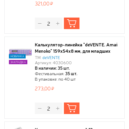
321,00
Калькулятор-линейка "deVENTE. Amai
Menoko" 159x54x8 мм, для младших
классов, 8 разрядный, работа с
НОВИНКА
ТМ:
deVENTE
Артикул: 4030600
ЗАКЛАДКА
памятью, автоматическое вычисление
В наличии: 35 шт.
квадратного корня, процентов,
Фестивальная:
35 шт.
функция смены знака, с рисунком, в
В упаковке: по 40 шт
блистере с подвесом
273,00