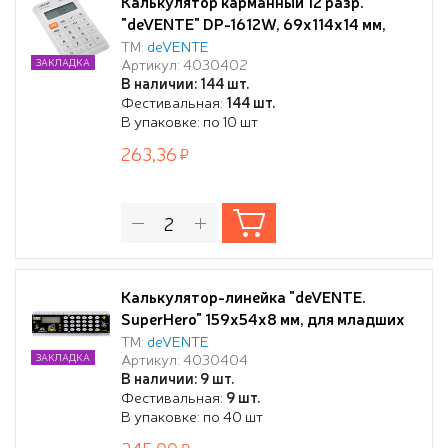
Калькулятор карманный 12 разр.
"deVENTE" DP-1612W, 69x114x14 мм,
белый, автоматическое вычисление
ТМ:
deVENTE
Артикул: 4030402
ЗАКЛАДКА
квадратного корня, процентов, работа
В наличии: 144 шт.
с памятью, в картонной коробке
Фестивальная:
144 шт.
В упаковке: по 10 шт
263,36
Калькулятор-линейка "deVENTE.
SuperHero" 159x54x8 мм, для младших
классов, 8 разрядный, работа с
ТМ:
deVENTE
Артикул: 4030404
ЗАКЛАДКА
памятью, автоматическое вычисление
В наличии: 9 шт.
квадратного корня, процентов,
Фестивальная:
9 шт.
функция смены знака, с рисунком, в
В упаковке: по 40 шт
блистере с подвесом