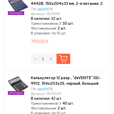
4442B, 155x204x33 мм, 2-е питание, 2
память, синий, автоматическое
ТМ:
deVENTE
Артикул: 4031319
ЗАКЛАДКА
вычисление квадратного корня,
В наличии: 32 шт.
процентов, наценки, клавиша "00"
Трикотажников 3:
30 шт.
коррекция последнего введенного
Фестивальная:
2 шт.
значения, функция смены знака,
В упаковке: по 10 шт
автоматическое отключе
799,00
Калькулятор 12 разр., "deVENTE" DD-
9912, 154x203x25, черный, большой
экран, подъемный дисплей, 2-е
ТМ:
deVENTE
Артикул: 4031334
ЗАКЛАДКА
питание, 2 память, автоматическое
В наличии: 42 шт.
вычисление процентов, наценки,
Трикотажников 3:
40 шт.
клавиша "00" коррекция последнего
Фестивальная:
2 шт.
введенного значения, функция смены
В упаковке: по 10 шт