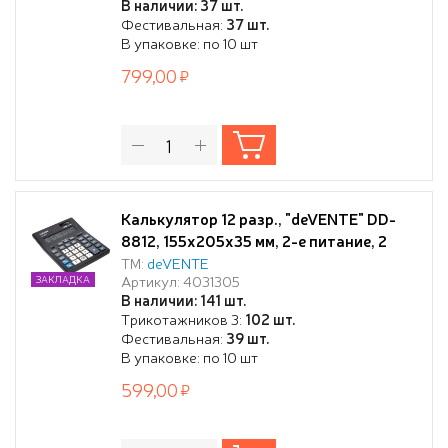
В наличии: 37 шт.
квадратного корня, процентов,
Фестивальная:
37 шт.
наценки, клавиша "00" коррекция
В упаковке: по 10 шт
последнего введенного значения,
799,00
функция смены знака, автомат
Калькулятор 12 разр., "deVENTE" DD-
8812, 155x205x35 мм, 2-е питание, 2
память, черный, автоматическое
ТМ:
deVENTE
Артикул: 4031305
ЗАКЛАДКА
вычисление квадратного корня,
В наличии: 141 шт.
процентов, наценки, клавиша "00"
Трикотажников 3:
102 шт.
коррекция последнего введенного
Фестивальная:
39 шт.
значения, функция смены знака,
В упаковке: по 10 шт
автоматическое отключе
599,00