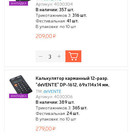
Артикул: 4030304
ЗАКЛАДКА
процентов, работа с памятью, черный, в
В наличии: 357 шт.
картонной коробке
Трикотажников 3:
316 шт.
Фестивальная:
41 шт.
В упаковке: по 10 шт
209,00
Калькулятор карманный 12-разр.
"deVENTE" DP-1612, 69x114x14 мм,
черный, автоматическое вычисление
ТМ:
deVENTE
Артикул: 4030306
ЗАКЛАДКА
квадратного корня, процентов, работа
В наличии: 389 шт.
с памятью, в картонной коробке
Трикотажников 3:
365 шт.
Фестивальная:
24 шт.
В упаковке: по 10 шт
279,00