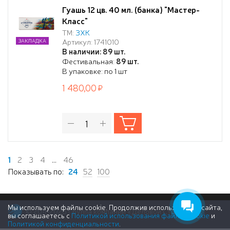
Гуашь 12 цв. 40 мл. (банка) "Мастер-
Класс"
ТМ:
ЗХК
Артикул: 1741010
ЗАКЛАДКА
В наличии: 89 шт.
Фестивальная:
89 шт.
В упаковке: по 1 шт
1 480,00
1
2
3
4
...
46
Показывать по:
24
52
100
Мы используем файлы cookie. Продолжив использование сайта,
© 2011-2026 Группа компаний «Деловой Стиль»
вы соглашаетесь с
Политикой использования файлов cookie
и
Политикой конфиденциальности
.