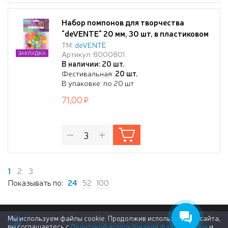
Набор помпонов для творчества
"deVENTE" 20 мм, 30 шт, в пластиковом
пакете с блистерным подвесом, цвета
ТМ:
deVENTE
Артикул: 8000801
ЗАКЛАДКА
ассорти
В наличии: 20 шт.
Фестивальная:
20 шт.
В упаковке: по 20 шт
71,00
1
2
3
Показывать по:
24
52
100
Мы используем файлы cookie. Продолжив использование сайта,
© 2011-2026 Группа компаний «Деловой Стиль»
вы соглашаетесь с
Политикой использования файлов cookie
и