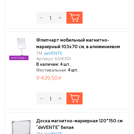
Флипчарт мобильный магнитно-
маркерный 103х70 см, в алюминиевом
профиле, на роликах, регулируемый по
ТМ:
deVENTE
Артикул: 6041301
ЗАКЛАДКА
высоте
В наличии: 4 шт.
Фестивальная:
4 шт.
9 439,50
Доска магнитно-маркерная 120*150 см
"deVENTE" белая
ТМ:
deVENTE