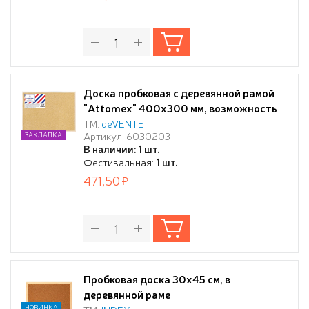
Доска пробковая с деревянной рамой
"Attomex" 400x300 мм, возможность
горизонтального и вертикального
ТМ:
deVENTE
Артикул: 6030203
ЗАКЛАДКА
крепления, термоусадочная пленка
В наличии: 1 шт.
Фестивальная:
1 шт.
471,50
Пробковая доска 30x45 см, в
деревянной раме
НОВИНКА