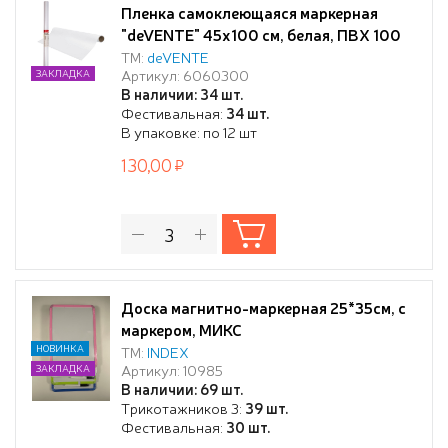
Пленка самоклеющаяся маркерная
"deVENTE" 45х100 см, белая, ПВХ 100
мкм, глянцевая поверхность, в рулоне,
ТМ:
deVENTE
Артикул: 6060300
ЗАКЛАДКА
индивидуальная упаковка
В наличии: 34 шт.
Фестивальная:
34 шт.
В упаковке: по 12 шт
130,00
Доска магнитно-маркерная 25*35см, с
маркером, МИКС
НОВИНКА
ТМ:
INDEX
Артикул: 10985
ЗАКЛАДКА
В наличии: 69 шт.
Трикотажников 3:
39 шт.
Фестивальная:
30 шт.