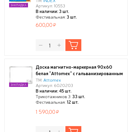
ТМ:
INDEX
Артикул: 10553
ЗАКЛАДКА
В наличии: 3 шт.
Фестивальная:
3 шт.
600,00
Доска магнитно-маркерная 90х60
белая "Attomex" с гальванизированным
стальным листом на задней стороне,
ТМ:
Attomex
Артикул: 6020203
ЗАКЛАДКА
алюминиевая полка для маркеров,
В наличии: 45 шт.
открытое крепление, термоусадочная
Трикотажников 3:
33 шт.
пленка
Фестивальная:
12 шт.
1 590,00