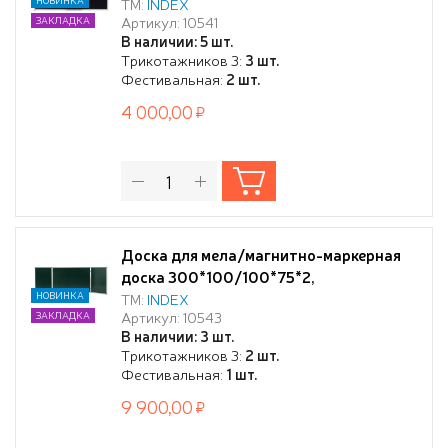
ТМ:
INDEX
Артикул: 10541
ЗАКЛАДКА
В наличии: 5 шт.
Трикотажников 3:
3 шт.
Фестивальная:
2 шт.
4 000,00
Доска для мела/магнитно-маркерная
доска 300*100/100*75*2,
ТРЕХСЕКЦИОННАЯ, в алюминиевой
НОВИНКА
ТМ:
INDEX
Артикул: 10543
ЗАКЛАДКА
рамке ЗЕЛЕНАЯ
В наличии: 3 шт.
Трикотажников 3:
2 шт.
Фестивальная:
1 шт.
9 900,00