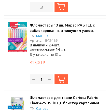
Фломастеры 10 цв. Maped PASTEL с
заблокированным пишущим узлом,
средний пишущий узел, смываемые, 10
ТМ:
MAPED
Артикул: 845469
ЗАКЛАДКА
пастельных цветов, в картонном
В наличии: 24 шт.
футляре,
Фестивальная:
24 шт.
В упаковке: по 12 шт
417,00
Фломастеры для ткани Carioca Fabric
Liner 42909 10 цв. блистер картонный
НОВИНКА
ТМ:
Carioca