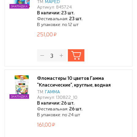
суперсмываемые, подвес
ТМ:
MAPED
Артикул: 845724
ЗАКЛАДКА
В наличии: 23 шт.
Фестивальная:
23 шт.
В упаковке: по 12 шт
251,00
Фломастеры 10 цветов Гамма
"Классические", круглые, водная
основа, смываемые, картонная
ТМ:
ГАММА
Артикул: 130822_10
ЗАКЛАДКА
упаковка с европодвесом
В наличии: 26 шт.
Фестивальная:
26 шт.
В упаковке: по 24 шт
161,00