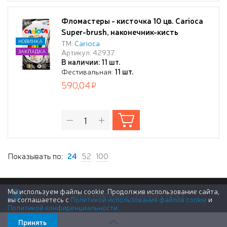
Фломастеры - кисточка 10 цв. Carioca
Super-brush, наконечник-кисть
НОВИНКА
ТМ:
Carioca
Артикул: 42937
ЗАКЛАДКА
В наличии: 11 шт.
Фестивальная:
11 шт.
590,04
Показывать по:
24
52
100
Мы используем файлы cookie. Продолжив использование сайта,
© 2011-2026 Группа компаний «Деловой Стиль»
вы соглашаетесь с
Политикой использования файлов cookie
и
Политикой конфиденциальности
.
Принять