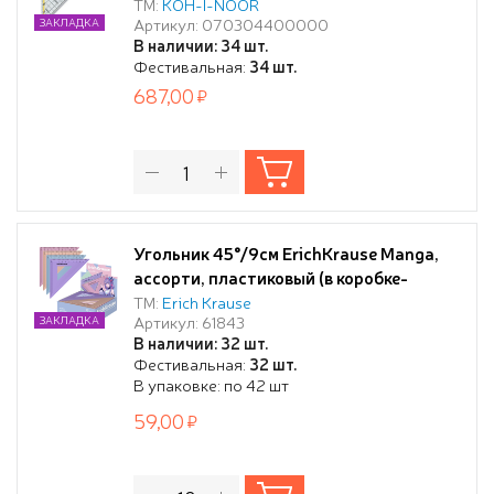
ТМ:
KOH-I-NOОR
Артикул: 070304400000
ЗАКЛАДКА
В наличии: 34 шт.
Фестивальная:
34 шт.
687,00
Угольник 45°/9см ErichKrause Manga,
ассорти, пластиковый (в коробке-
дисплее по 42 шт)
ТМ:
Erich Krause
Артикул: 61843
ЗАКЛАДКА
В наличии: 32 шт.
Фестивальная:
32 шт.
В упаковке: по 42 шт
59,00