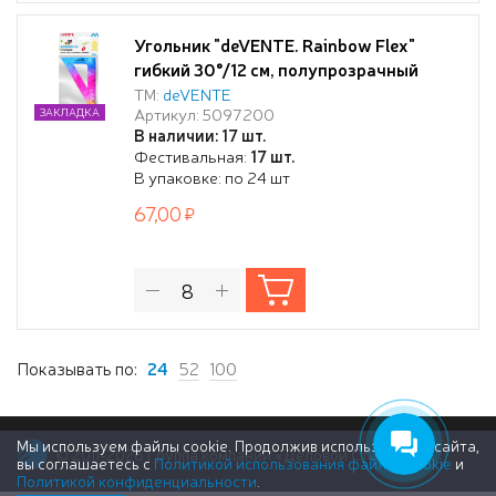
Угольник "deVENTE. Rainbow Flex"
гибкий 30°/12 см, полупрозрачный
радужный, в блистерной упаковке
ТМ:
deVENTE
Артикул: 5097200
ЗАКЛАДКА
В наличии: 17 шт.
Фестивальная:
17 шт.
В упаковке: по 24 шт
67,00
Показывать по:
24
52
100
Мы используем файлы cookie. Продолжив использование сайта,
© 2011-2026 Группа компаний «Деловой Стиль»
вы соглашаетесь с
Политикой использования файлов cookie
и
Политикой конфиденциальности
.