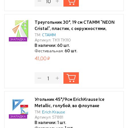
Треугольник 30°, 19 см СТАММ "NEON
Cristal", пластик, с окружностями,
прозрачный, неоновые цвета, ассорти
ТМ:
СТАММ
Артикул: ТК11 ТК110
ЗАКЛАДКА
В наличии: 60 шт.
Фестивальная:
60 шт.
41,00
Угольник 45°/9см ErichKrause Ice
Metallic, голубой, во флоупаке
ТМ:
Erich Krause
Артикул: 57881
ЗАКЛАДКА
В наличии: 1 шт.
Фестивальная:
1 шт.