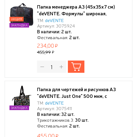
Папка менеджера А3 (45х35х7 см)
"deVENTE. Формулы" широкая,
текстиль с расширением 7см
АКЦИЯ
ТМ:
deVENTE
Артикул: 3075924
ЗАКЛАДКА
В наличии: 2 шт.
Фестивальная:
2 шт.
234,00
455,99
Папка для чертежей и рисунков А3
"deVENTE. Just One" 500 мкм, с
ручками, с расширением 10 см, с
ТМ:
deVENTE
Артикул: 3075411
ЗАКЛАДКА
внутренним карманом на молнии для
В наличии: 32 шт.
кистей, с рисунком, индивидуальная
Трикотажников 3:
30 шт.
упаковка
Фестивальная:
2 шт.
455,00