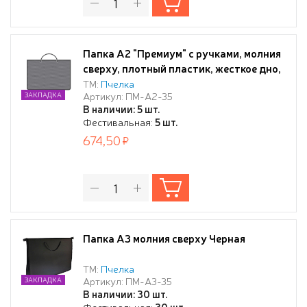
Папка А2 "Премиум" с ручками, молния
сверху, плотный пластик, жесткое дно,
серая
ТМ:
Пчелка
Артикул: ПМ-А2-35
ЗАКЛАДКА
В наличии: 5 шт.
Фестивальная:
5 шт.
674,50
Папка А3 молния сверху Черная
ТМ:
Пчелка
Артикул: ПМ-А3-35
ЗАКЛАДКА
В наличии: 30 шт.
Фестивальная:
30 шт.