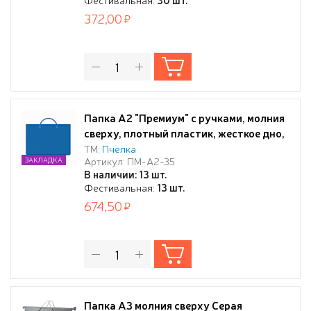
372,00
Папка А2 "Премиум" с ручками, молния
сверху, плотный пластик, жесткое дно,
синяя
ТМ:
Пчелка
Артикул: ПМ-А2-35
ЗАКЛАДКА
В наличии: 13 шт.
Фестивальная:
13 шт.
674,50
Папка А3 молния сверху Серая