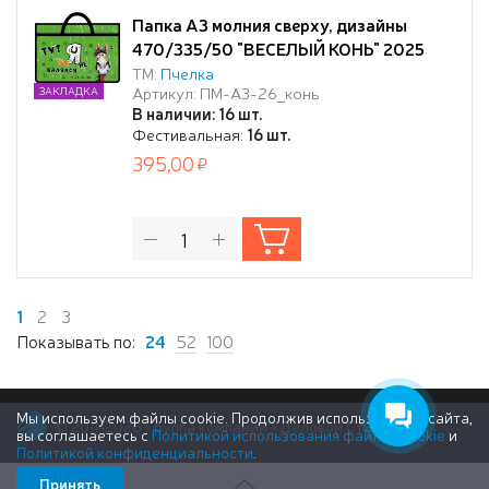
Папка А3 молния сверху, дизайны
470/335/50 "ВЕСЕЛЫЙ КОНЬ" 2025
ТМ:
Пчелка
Артикул: ПМ-А3-26_конь
ЗАКЛАДКА
В наличии: 16 шт.
Фестивальная:
16 шт.
395,00
1
2
3
Показывать по:
24
52
100
Мы используем файлы cookie. Продолжив использование сайта,
© 2011-2026 Группа компаний «Деловой Стиль»
вы соглашаетесь с
Политикой использования файлов cookie
и
Политикой конфиденциальности
.
Принять