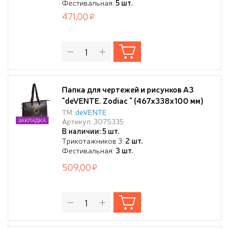
Фестивальная:
5 шт.
471,00
Папка для чертежей и рисунков А3
"deVENTE. Zodiac " (467x338x100 мм)
500 мкм, с расширением 10 см
ТМ:
deVENTE
Артикул: 3075335
ЗАКЛАДКА
В наличии: 5 шт.
Трикотажников 3:
2 шт.
Фестивальная:
3 шт.
509,00