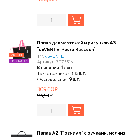
Папка для чертежей и рисунков А3
"deVENTE. Pedro Raccoon"
(467x338x100) 500 мкм, с расширением
АКЦИЯ
ТМ:
deVENTE
Артикул: 3075516
ЗАКЛАДКА
10 см, с внутренним карманом на
В наличии: 17 шт.
молнии для кистей, с регулируемыми
Трикотажников 3:
8 шт.
ручками, с рисунком, индивидуальная
Фестивальная:
9 шт.
упаковка
309,00
519,54
Папка А2 "Премиум" с ручками, молния