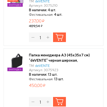
мм) 500 мкм, с расширением 10 см, с
ТМ:
deVENTE
Артикул: 3075210
ЗАКЛАДКА
внутренним карманом на молнии для
В наличии: 4 шт.
кистей, с регулируемыми ручками, с
Фестивальная:
4 шт.
рисунком, индивидуальная упаковка
237,00
489,54
Папка менеджера А3 (45х35х7 см)
"deVENTE" черная широкая,
текстильная, на молнии, с ручками 24
ТМ:
deVENTE
Артикул: 3075923
ЗАКЛАДКА
см, с внутренним карманом
В наличии: 13 шт.
Фестивальная:
13 шт.
450,00