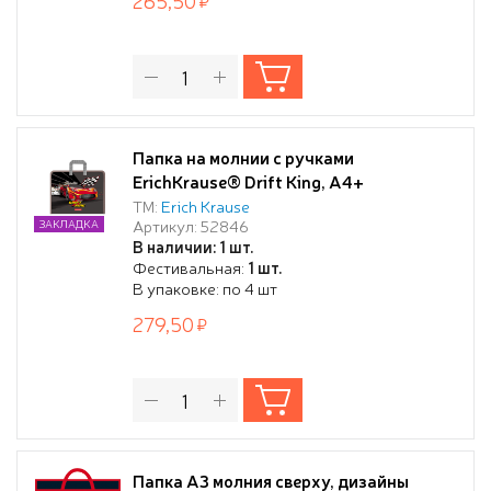
265,50
Папка на молнии с ручками
ErichKrause® Drift King, А4+
пластиковая
ТМ:
Erich Krause
Артикул: 52846
ЗАКЛАДКА
В наличии: 1 шт.
Фестивальная:
1 шт.
В упаковке: по 4 шт
279,50
Папка А3 молния сверху, дизайны