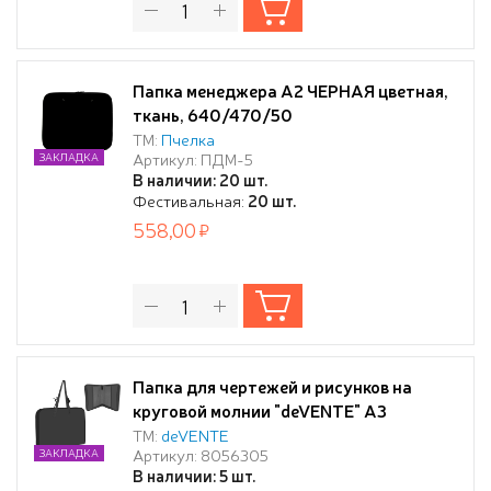
Папка менеджера А2 ЧЕРНАЯ цветная,
ткань, 640/470/50
ТМ:
Пчелка
Артикул: ПДМ-5
ЗАКЛАДКА
В наличии: 20 шт.
Фестивальная:
20 шт.
558,00
Папка для чертежей и рисунков на
круговой молнии "deVENTE" A3
(490x350x30 мм) 500 мкм, с карманом-
ТМ:
deVENTE
Артикул: 8056305
ЗАКЛАДКА
сеткой, с регулируемыми ручками,
В наличии: 5 шт.
черная