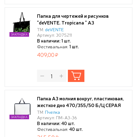
Папка для чертежей и рисунков
"deVENTE. Tropicana " A3
(467x338x100 мм) 500 мкм, с
ТМ:
deVENTE
Артикул: 3075211
ЗАКЛАДКА
расширением 10 см, с внутренним
В наличии: 1 шт.
карманом на молнии для кистей, с
Фестивальная:
1 шт.
регулируемыми ручками, с рисунком,
409,00
тиснение фольгой, индивидуальная
упаковка
Папка А3 молния вокруг, пластиковая,
жесткое дно 470/355/50 Б/Ц СЕРАЯ
ТМ:
Пчелка
Артикул: ПМ-А3-36
ЗАКЛАДКА
В наличии: 40 шт.
Фестивальная:
40 шт.