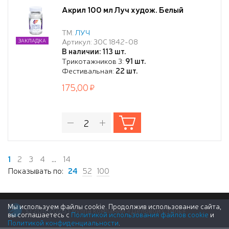
Акрил 100 мл Луч худож. Белый
ТМ:
ЛУЧ
Артикул: 30С 1842-08
ЗАКЛАДКА
В наличии: 113 шт.
Трикотажников 3:
91 шт.
Фестивальная:
22 шт.
175,00
1
2
3
4
...
14
Показывать по:
24
52
100
Мы используем файлы cookie. Продолжив использование сайта,
© 2011-2026 Группа компаний «Деловой Стиль»
вы соглашаетесь с
Политикой использования файлов cookie
и
Политикой конфиденциальности
.