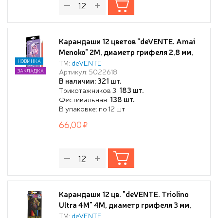
Карандаши 12 цветов "deVENTE. Amai
Menoko" 2М, диаметр грифеля 2,8 мм,
шестигранные, в картонной коробке
НОВИНКА
ТМ:
deVENTE
Артикул: 5022618
ЗАКЛАДКА
В наличии: 321 шт.
Трикотажников 3:
183 шт.
Фестивальная:
138 шт.
В упаковке: по 12 шт
66,00
Карандаши 12 цв. "deVENTE. Triolino
Ultra 4М" 4М, диаметр грифеля 3 мм,
трехгранные, в картонной коробке с
ТМ:
deVENTE