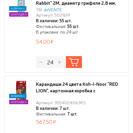
Rabbit" 2М, диаметр грифеля 2,8 мм,
шестигранные, в картонной коробке
НОВИНКА
ТМ:
deVENTE
Артикул: 5021619
ЗАКЛАДКА
В наличии: 55 шт.
Фестивальная:
55 шт.
В упаковке: по 24 шт
54,00
Карандаши 24 цвета Koh-I-Noor "RED
LION", картонная коробка с
европодвесом
НОВИНКА
Артикул: 3554024063KS
ЗАКЛАДКА
В наличии: 7 шт.
Фестивальная:
7 шт.
567,50