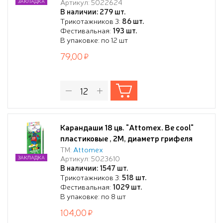
Артикул: 5022624
ЗАКЛАДКА
В наличии: 279 шт.
Трикотажников 3:
86 шт.
Фестивальная:
193 шт.
В упаковке: по 12 шт
79,00
Карандаши 18 цв. "Attomex. Be cool"
пластиковые , 2М, диаметр грифеля
2,65 мм, шестигранные, в картонной
ТМ:
Attomex
Артикул: 5023610
ЗАКЛАДКА
коробке
В наличии: 1547 шт.
Трикотажников 3:
518 шт.
Фестивальная:
1029 шт.
В упаковке: по 8 шт
104,00