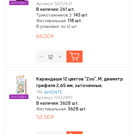
Артикул: 5022621
ЗАКЛАДКА
В наличии: 261 шт.
Трикотажников 3:
143 шт.
Фестивальная:
118 шт.
В упаковке: по 12 шт
66,00
Карандаши 12 цветов "Zoo", М, диаметр
грифеля 2,65 мм, заточенные,
шестигранные, в картонной коробке с
ТМ:
deVENTE
Артикул: 5022810
ЗАКЛАДКА
европодвесом, длина 175мм
В наличии: 3628 шт.
Фестивальная:
3628 шт.
52,50