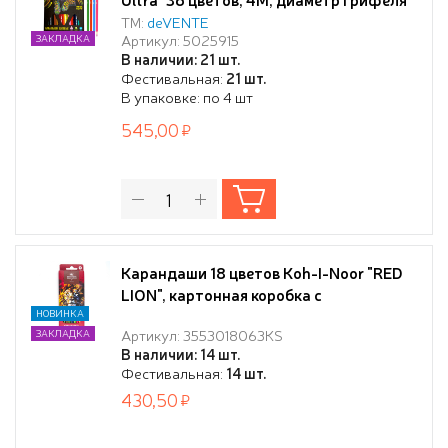
3 мм, трехгранные, в картонной коробке
ТМ:
deVENTE
Артикул: 5025915
ЗАКЛАДКА
В наличии: 21 шт.
Фестивальная:
21 шт.
В упаковке: по 4 шт
545,00
Карандаши 18 цветов Koh-I-Noor "RED
LION", картонная коробка с
европодвесом
НОВИНКА
Артикул: 3553018063KS
ЗАКЛАДКА
В наличии: 14 шт.
Фестивальная:
14 шт.
430,50