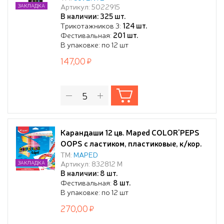
Артикул: 5022915
ЗАКЛАДКА
эффектом Velvet Touch
В наличии: 325 шт.
Трикотажников 3:
124 шт.
Фестивальная:
201 шт.
В упаковке: по 12 шт
147,00
Карандаши 12 цв. Maped COLOR'PEPS
OOPS с ластиком, пластиковые, к/кор.
ТМ:
MAPED
Артикул: 832812 М
ЗАКЛАДКА
В наличии: 8 шт.
Фестивальная:
8 шт.
В упаковке: по 12 шт
270,00