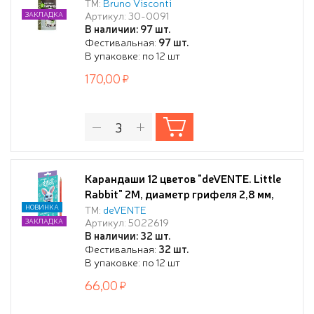
(пластиковые) В КАРТОННОЙ ТУБЕ, 12
ТМ:
Bruno Visconti
Артикул: 30-0091
ЗАКЛАДКА
ЦВ. 4 ВИДА
В наличии: 97 шт.
(10129060/220219/0003736,КИТАЙ)
Фестивальная:
97 шт.
В упаковке: по 12 шт
170,00
Карандаши 12 цветов "deVENTE. Little
Rabbit" 2М, диаметр грифеля 2,8 мм,
шестигранные, в картонной коробке
НОВИНКА
ТМ:
deVENTE
Артикул: 5022619
ЗАКЛАДКА
В наличии: 32 шт.
Фестивальная:
32 шт.
В упаковке: по 12 шт
66,00