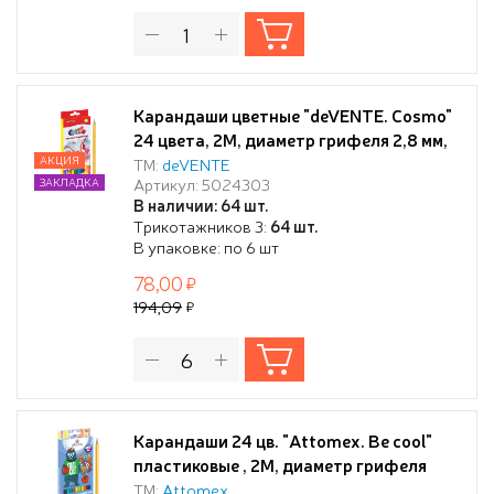
Карандаши цветные "deVENTE. Cosmo"
24 цвета, 2М, диаметр грифеля 2,8 мм,
шестигранные, в картонной коробке
АКЦИЯ
ТМ:
deVENTE
Артикул: 5024303
ЗАКЛАДКА
В наличии: 64 шт.
Трикотажников 3:
64 шт.
В упаковке: по 6 шт
78,00
194,09
Карандаши 24 цв. "Attomex. Be cool"
пластиковые , 2М, диаметр грифеля
2,65 мм, шестигранные, в картонной
ТМ:
Attomex