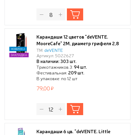
Карандаши 12 цветов "deVENTE.
MooreCafe" 2М, диаметр грифеля 2,8
мм, шестигранные, в картонной коробке
НОВИНКА
ТМ:
deVENTE
Артикул: 5022627
ЗАКЛАДКА
В наличии: 303 шт.
Трикотажников 3:
94 шт.
Фестивальная:
209 шт.
В упаковке: по 12 шт
79,00
Карандаши 6 цв. "deVENTE. Little