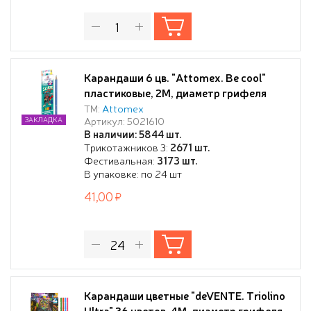
Карандаши 6 цв. "Attomex. Be cool"
пластиковые, 2М, диаметр грифеля
2,65 мм, шестигранные, в картонной
ТМ:
Attomex
Артикул: 5021610
ЗАКЛАДКА
коробке
В наличии: 5844 шт.
Трикотажников 3:
2671 шт.
Фестивальная:
3173 шт.
В упаковке: по 24 шт
41,00
Карандаши цветные "deVENTE. Triolino
Ultra" 36 цветов, 4М, диаметр грифеля