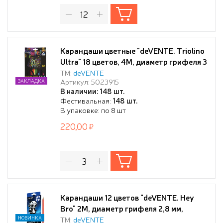
Карандаши цветные "deVENTE. Triolino
Ultra" 18 цветов, 4М, диаметр грифеля 3
мм, трехгранные, в картонной коробке
ТМ:
deVENTE
Артикул: 5023915
ЗАКЛАДКА
В наличии: 148 шт.
Фестивальная:
148 шт.
В упаковке: по 8 шт
220,00
Карандаши 12 цветов "deVENTE. Hey
Bro" 2М, диаметр грифеля 2,8 мм,
шестигранные, в картонной коробке
НОВИНКА
ТМ:
deVENTE