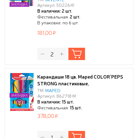
Артикул: 5022641
ЗАКЛАДКА
картонном тубусе с точилкой
В наличии: 2 шт.
Фестивальная:
2 шт.
В упаковке: по 6 шт
181,00
Карандаши 18 цв. Maped COLOR'PEPS
STRONG пластиковые,
повышен.прочности, к/кор.
ТМ:
MAPED
Артикул: 862718 М
ЗАКЛАДКА
В наличии: 15 шт.
Фестивальная:
15 шт.
378,00