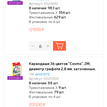
Артикул: 5024610
ЗАКЛАДКА
коробке
В наличии: 983 шт.
Трикотажников 3:
354 шт.
Фестивальная:
629 шт.
В упаковке: по 6 шт
129,00
Карандаши 36 цветов "Cosmo", 2М,
диаметр грифеля 2,8 мм, заточенные,
шестигранные, в картонной коробке с
ТМ:
deVENTE
Артикул: 5025300
ЗАКЛАДКА
европодвесом
В наличии: 88 шт.
Трикотажников 3:
9 шт.
Фестивальная:
79 шт.
В упаковке: по 4 шт
200,00