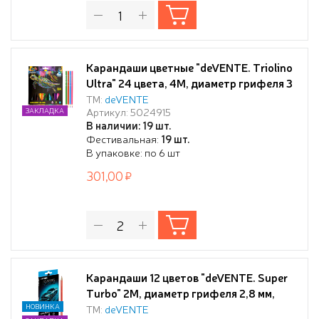
Карандаши цветные "deVENTE. Triolino
Ultra" 24 цвета, 4М, диаметр грифеля 3
мм, трехгранные, в картонной коробке
ТМ:
deVENTE
Артикул: 5024915
ЗАКЛАДКА
В наличии: 19 шт.
Фестивальная:
19 шт.
В упаковке: по 6 шт
301,00
Карандаши 12 цветов "deVENTE. Super
Turbo" 2М, диаметр грифеля 2,8 мм,
шестигранные, в картонной коробке
НОВИНКА
ТМ:
deVENTE