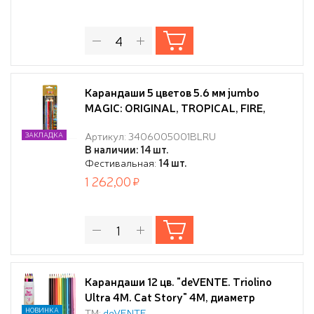
Карандаши 5 цветов 5.6 мм jumbo
MAGIC: ORIGINAL, TROPICAL, FIRE,
NEON, AMERICA, блистер, с
Артикул: 3406005001BLRU
ЗАКЛАДКА
многоцветным грифелем, L=175 мм
В наличии: 14 шт.
Фестивальная:
14 шт.
1 262,00
Карандаши 12 цв. "deVENTE. Triolino
Ultra 4М. Cat Story" 4М, диаметр
грифеля 3 мм, трёхгранные, в
НОВИНКА
ТМ:
deVENTE