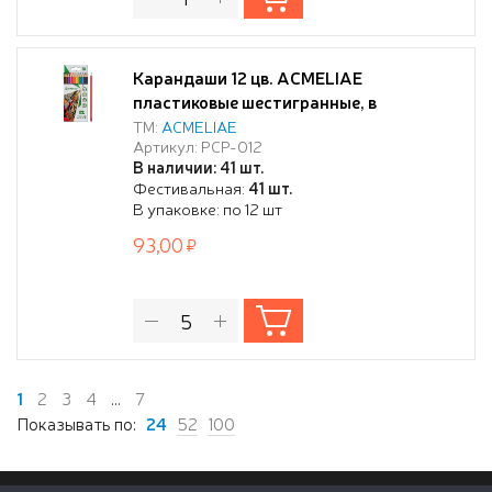
Карандаши 12 цв. ACMELIAE
пластиковые шестигранные, в
картонном футляре
ТМ:
ACMELIAE
Артикул: PCP-012
В наличии: 41 шт.
Фестивальная:
41 шт.
В упаковке: по 12 шт
93,00
1
2
3
4
...
7
Показывать по:
24
52
100