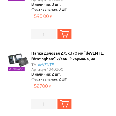
ручки, с ручкой-петлей, на молнии,
В наличии: 3 шт.
черная
Фестивальная:
3 шт.
1 595,00
Папка деловая 275x370 мм "deVENTE.
Birmingham",к/зам, 2 кармана, на
молнии, черная
ТМ:
deVENTE
Артикул: 1040200
ЗАКЛАДКА
В наличии: 2 шт.
Фестивальная:
2 шт.
1 527,00