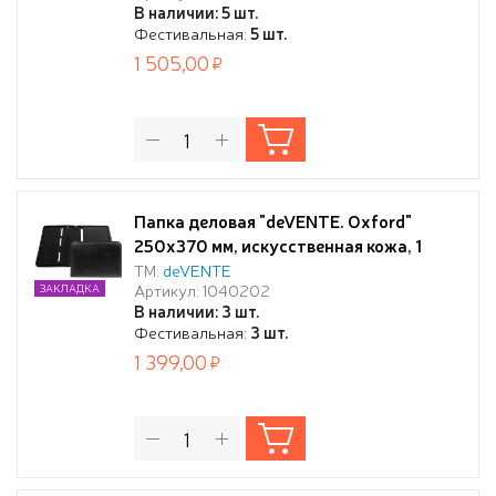
В наличии: 5 шт.
Фестивальная:
5 шт.
1 505,00
Папка деловая "deVENTE. Oxford"
250x370 мм, искусственная кожа, 1
объемный карман, 1 карман на молнии,
ТМ:
deVENTE
Артикул: 1040202
ЗАКЛАДКА
на молнии, черная
В наличии: 3 шт.
Фестивальная:
3 шт.
1 399,00