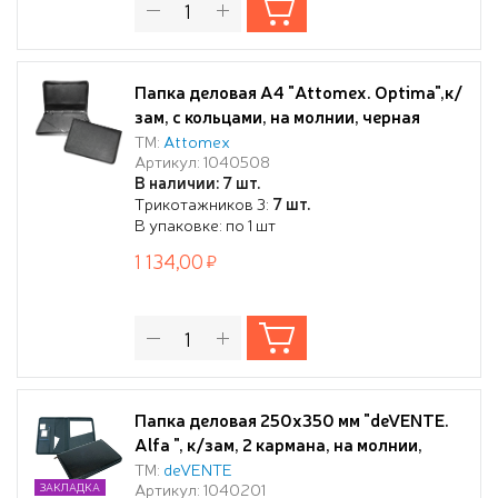
Папка деловая А4 "Attomex. Optima",к/
зам, с кольцами, на молнии, черная
ТМ:
Attomex
Артикул: 1040508
В наличии: 7 шт.
Трикотажников 3:
7 шт.
В упаковке: по 1 шт
1 134,00
Папка деловая 250x350 мм "deVENTE.
Alfa ", к/зам, 2 кармана, на молнии,
черная
ТМ:
deVENTE
Артикул: 1040201
ЗАКЛАДКА