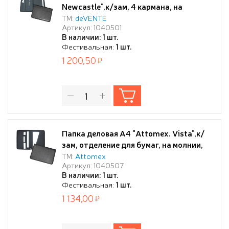
Newcastle",к/зам, 4 кармана, на
молнии, черная
ТМ:
deVENTE
Артикул: 1040501
В наличии: 1 шт.
Фестивальная:
1 шт.
1 200,50
Папка деловая А4 "Attomex. Vista",к/
зам, отделение для бумаг, на молнии,
черная
ТМ:
Attomex
Артикул: 1040507
В наличии: 1 шт.
Фестивальная:
1 шт.
1 134,00