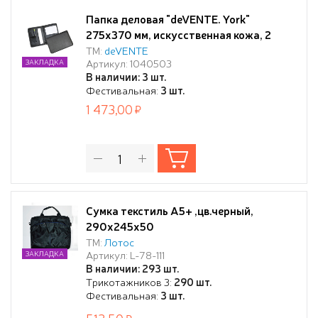
Папка деловая "deVENTE. York"
275x370 мм, искусственная кожа, 2
кармана, отделения под визитки и
ТМ:
deVENTE
Артикул: 1040503
ЗАКЛАДКА
ручки, на молнии, черная
В наличии: 3 шт.
Фестивальная:
3 шт.
1 473,00
Сумка текстиль А5+ ,цв.черный,
290х245х50
ТМ:
Лотос
Артикул: L-78-111
ЗАКЛАДКА
В наличии: 293 шт.
Трикотажников 3:
290 шт.
Фестивальная:
3 шт.