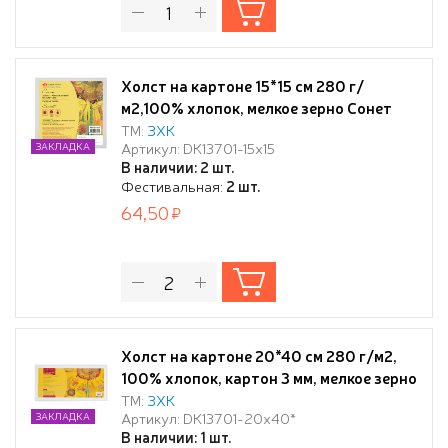
Холст на картоне 15*15 см 280 г/
м2,100% хлопок, мелкое зерно Сонет
ТМ:
ЗХК
Артикул: DK13701-15x15
ЗАКЛАДКА
В наличии: 2 шт.
Фестивальная:
2 шт.
64,50
Холст на картоне 20*40 см 280 г/м2,
100% хлопок, картон 3 мм, мелкое зерно
Сонет
ТМ:
ЗХК
Артикул: DK13701-20х40*
ЗАКЛАДКА
В наличии: 1 шт.