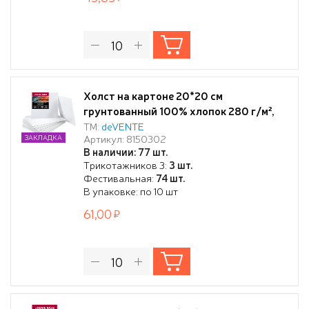
Холст на картоне 20*20 см
грунтованный 100% хлопок 280 г/м²,
мелкое зерно, белый, "deVENTE.
ТМ:
deVENTE
Артикул: 8150302
ЗАКЛАДКА
ARTISTIC STUDIO" термоусадочная
В наличии: 77 шт.
пленка
Трикотажников 3:
3 шт.
Фестивальная:
74 шт.
В упаковке: по 10 шт
61,00