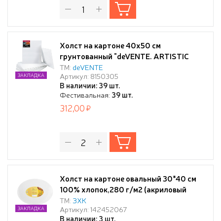
Холст на картоне 40x50 см
грунтованный "deVENTE. ARTISTIC
STUDIO" 100% хлопок 280 г/м², мелкое
ТМ:
deVENTE
Артикул: 8150305
ЗАКЛАДКА
зерно, цвет белый, термоусадочная
В наличии: 39 шт.
пленка
Фестивальная:
39 шт.
312,00
Холст на картоне овальный 30*40 см
100% хлопок,280 г/м2 (акриловый
грунт, среднее зерно) "Сонет",
ТМ:
ЗХК
Артикул: 142452067
ЗАКЛАДКА
В наличии: 3 шт.