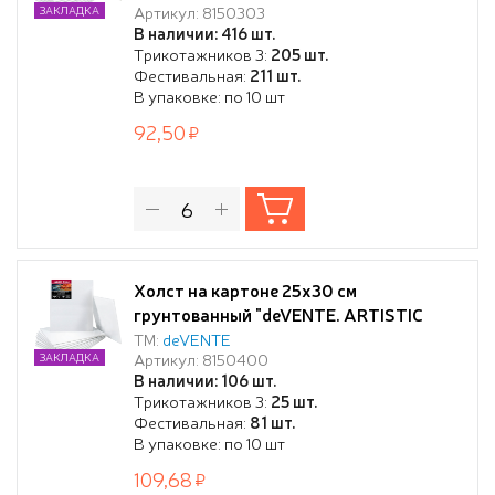
Артикул: 8150303
ЗАКЛАДКА
В наличии: 416 шт.
Трикотажников 3:
205 шт.
Фестивальная:
211 шт.
В упаковке: по 10 шт
92,50
Холст на картоне 25x30 см
грунтованный "deVENTE. ARTISTIC
STUDIO" 100% хлопок 280 г/м², мелкое
ТМ:
deVENTE
Артикул: 8150400
ЗАКЛАДКА
зерно, цвет белый, термоусадочная
В наличии: 106 шт.
пленка
Трикотажников 3:
25 шт.
Фестивальная:
81 шт.
В упаковке: по 10 шт
109,68