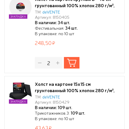
грунтованный 100% хлопок 280 г/м²,
мелкое зерно, цвет белый, "deVENTE.
ТМ:
deVENTE
Артикул: 8150405
ЗАКЛАДКА
ART"термоусадочная пленка
В наличии: 34 шт.
Фестивальная:
34 шт.
В упаковке: по 10 шт
248,50
Холст на картоне 15x15 см
грунтованный 100% хлопок 280 г/м²,
мелкое зерно, цвет черный, "deVENTE.
ТМ:
deVENTE
Артикул: 8150429
ЗАКЛАДКА
ART" термоусадочная пленка
В наличии: 109 шт.
Трикотажников 3:
109 шт.
В упаковке: по 10 шт
43,63