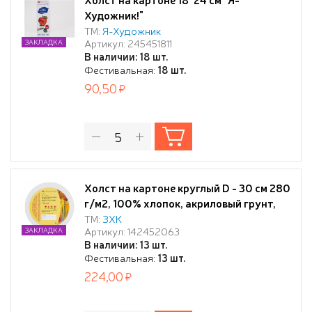
Художник!"
ТМ:
Я-Художник
Артикул: 245451811
ЗАКЛАДКА
В наличии: 18 шт.
Фестивальная:
18 шт.
90,50
Холст на картоне круглый D - 30 см 280
г/м2, 100% хлопок, акриловый грунт,
среднее зерно "Сонет"
ТМ:
ЗХК
Артикул: 142452063
ЗАКЛАДКА
В наличии: 13 шт.
Фестивальная:
13 шт.
224,00