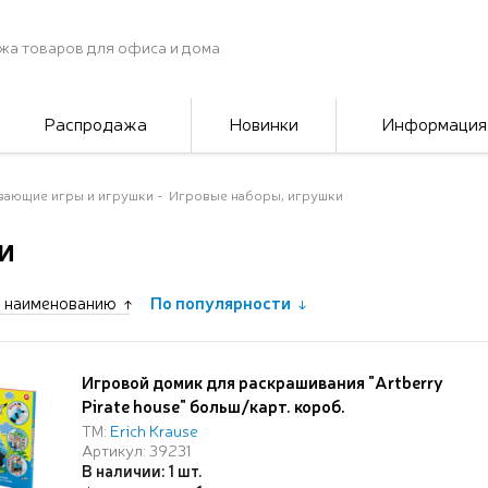
жа товаров для офиса и дома
Распродажа
Новинки
Информация
вающие игры и игрушки
Игровые наборы, игрушки
и
 наименованию
По популярности
Игровой домик для раскрашивания "Artberry
Pirate house" больш/карт. короб.
(840*620*930 мм)
ТМ:
Erich Krause
Артикул: 39231
В наличии: 1 шт.