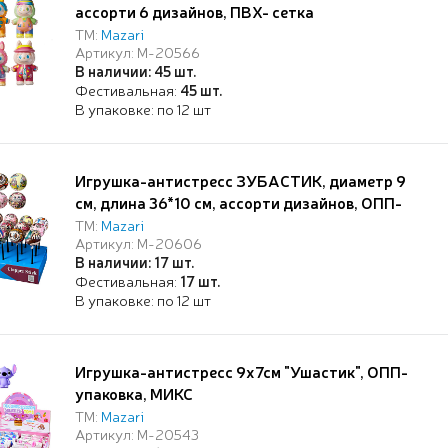
ассорти 6 дизайнов, ПВХ- сетка
ТМ:
Mazari
Артикул: M-20566
В наличии: 45 шт.
Фестивальная:
45 шт.
В упаковке: по 12 шт
Игрушка-антистресс ЗУБАСТИК, диаметр 9
см, длина 36*10 см, ассорти дизайнов, ОПП-
упаковка/картонный дисплей
ТМ:
Mazari
Артикул: M-20606
В наличии: 17 шт.
Фестивальная:
17 шт.
В упаковке: по 12 шт
Игрушка-антистресс 9х7см "Ушастик", ОПП-
упаковка, МИКС
ТМ:
Mazari
Артикул: M-20543