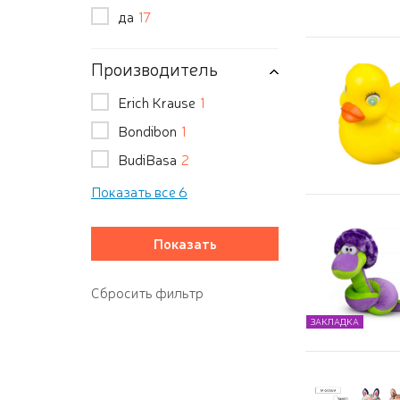
да
17
Производитель
Erich Krause
1
Bondibon
1
BudiBasa
2
Показать все 6
ЗАКЛАДКА