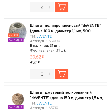
Шпагат полипропиленовый "deVENTE"
(длина 100 м, диаметр 1,1 мм, 500
ТЕКС), цвет белый, в термоусадочной
АКЦИЯ
ТМ:
deVENTE
Артикул: 4165000
ЗАКЛАДКА
плёнке
В наличии: 31 шт.
Фестивальная:
31 шт.
30,62
41,21
Шпагат джутовый полированный
"deVENTE" (длина 150 м, диаметр 1,5 мм,
1200 ТЕКС) в термоусадочной плёнке
ТМ:
deVENTE
Артикул: 4165710
ЗАКЛАДКА