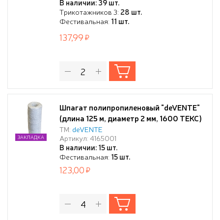
В наличии: 39 шт.
Трикотажников 3:
28 шт.
Фестивальная:
11 шт.
137,99
Шпагат полипропиленовый "deVENTE"
(длина 125 м, диаметр 2 мм, 1600 ТЕКС)
цвет белый, в термоусадочной плёнке
ТМ:
deVENTE
Артикул: 4165001
ЗАКЛАДКА
В наличии: 15 шт.
Фестивальная:
15 шт.
123,00