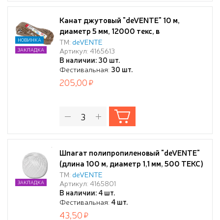
Канат джутовый "deVENTE" 10 м,
диаметр 5 мм, 12000 текс, в
термоусадочной плёнке
НОВИНКА
ТМ:
deVENTE
Артикул: 4165613
ЗАКЛАДКА
В наличии: 30 шт.
Фестивальная:
30 шт.
205,00
Шпагат полипропиленовый "deVENTE"
(длина 100 м, диаметр 1,1 мм, 500 ТЕКС)
в термоусадочной плёнке
ТМ:
deVENTE
Артикул: 4165801
ЗАКЛАДКА
В наличии: 4 шт.
Фестивальная:
4 шт.
43,50