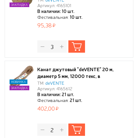
Артикул: 4165101
ЗАКЛАДКА
В наличии: 10 шт.
Фестивальная:
10 шт.
95,38
Канат джутовый "deVENTE" 20 м,
диаметр 5 мм, 12000 текс, в
термоусадочной плёнке
НОВИНКА
ТМ:
deVENTE
Артикул: 4165612
ЗАКЛАДКА
В наличии: 21 шт.
Фестивальная:
21 шт.
402,00