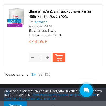
Шпагат п/п 2, 2 ктекс крученый в 1кг
455п/м (5кг/боб.+10%
НОВИНКА
ТМ:
Attache
Артикул: 55850
ЗАКЛАДКА
В наличии: 8 шт.
Фестивальная:
8 шт.
2 481,96
Показывать по:
24
52
100
Мы используем файлы cookie. Продолжив использование сайта,
© 2011-2026 Группа компаний «Деловой Стиль»
вы соглашаетесь с
Политикой использования файлов cookie
и
Политикой конфиденциальности
.
Принять