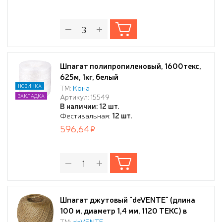
Шпагат полипропиленовый, 1600текс,
625м, 1кг, белый
НОВИНКА
ТМ:
Кона
Артикул: 15549
ЗАКЛАДКА
В наличии: 12 шт.
Фестивальная:
12 шт.
596,64
Шпагат джутовый "deVENTE" (длина
100 м, диаметр 1,4 мм, 1120 ТЕКС) в
термоусадочной плёнке
ТМ:
deVENTE