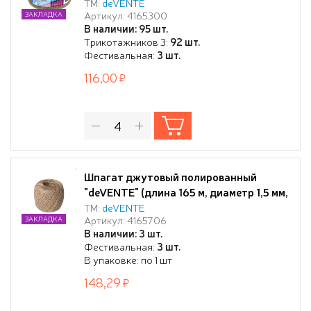
ТМ:
deVENTE
Артикул: 4165300
ЗАКЛАДКА
В наличии: 95 шт.
Трикотажников 3:
92 шт.
Фестивальная:
3 шт.
116,00
Шпагат джутовый полированный
"deVENTE" (длина 165 м, диаметр 1,5 мм,
1200 ТЕКС) в термоусадочной плёнке
ТМ:
deVENTE
Артикул: 4165706
ЗАКЛАДКА
В наличии: 3 шт.
Фестивальная:
3 шт.
В упаковке: по 1 шт
148,29