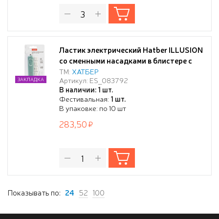
Ластик электрический Hatber ILLUSION
со сменными насадками в блистере с
европодвесом
ТМ:
ХАТБЕР
Артикул: ES_083792
ЗАКЛАДКА
В наличии: 1 шт.
Фестивальная:
1 шт.
В упаковке: по 10 шт
283,50
Показывать по:
24
52
100