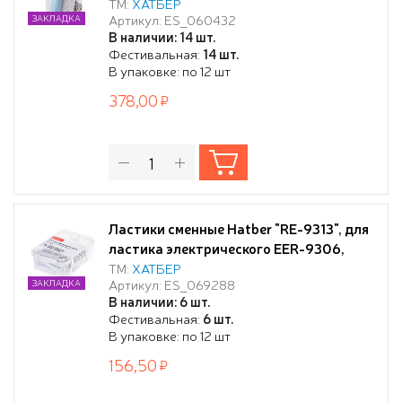
блистере с европодвесом
ТМ:
ХАТБЕР
Артикул: ES_060432
ЗАКЛАДКА
В наличии: 14 шт.
Фестивальная:
14 шт.
В упаковке: по 12 шт
378,00
Ластики сменные Hatber "RE-9313", для
ластика электрического EER-9306,
термопластичная резина
ТМ:
ХАТБЕР
Артикул: ES_069288
ЗАКЛАДКА
В наличии: 6 шт.
Фестивальная:
6 шт.
В упаковке: по 12 шт
156,50