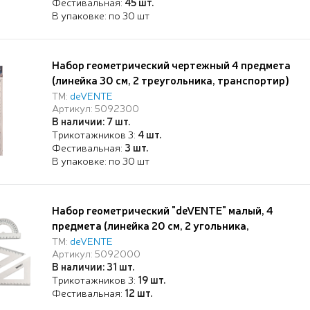
Фестивальная:
45 шт.
В упаковке: по 30 шт
Набор геометрический чертежный 4 предмета
(линейка 30 см, 2 треугольника, транспортир)
прозрачный, в пластиковом блистере
ТМ:
deVENTE
Артикул: 5092300
В наличии: 7 шт.
Трикотажников 3:
4 шт.
Фестивальная:
3 шт.
В упаковке: по 30 шт
Набор геометрический "deVENTE" малый, 4
предмета (линейка 20 см, 2 угольника,
транспортир), прозрачный пластик
ТМ:
deVENTE
Артикул: 5092000
shatterproof, в ПВХ чехле с европодвесом и
В наличии: 31 шт.
боковой молнией
Трикотажников 3:
19 шт.
Фестивальная:
12 шт.