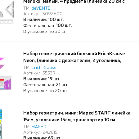
Menoko" малый, 4 предмета (линейка 20 см с
волнистым краем и трафаретами
ТМ:
deVENTE
Артикул: 5092600
окружностей, 2 угольника, транспортир 180°),
В наличии: 100 шт.
прозрачный, в пластиковой упаковке
Фестивальная:
100 шт.
В упаковке: по 30 шт
Набор геометрический большой ErichKrause
Neon, (линейка с держателем, 2 угольника,
транспортир), розовый, в zip-пакете
ТМ:
Erich Krause
Артикул: 55539
В наличии: 19 шт.
Фестивальная:
21 шт.
В упаковке: по 20 шт
Набор геометрич. мини: Maped START линейка
15см, угольники 15см, транспортир 10см
ТМ:
MAPED
Артикул: 242815
В наличии: 69 шт.