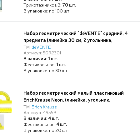
Трикотажников 3:
70 шт.
В упаковке: по 100 шт
Набор геометрический "deVENTE" средний, 4
предмета (линейка 30 см, 2 угольника,
транспортир), прозрачный с синей шкалой, в
ТМ:
deVENTE
Артикул: 5092301
пластиковом блистере
В наличии: 1 шт.
Фестивальная:
1 шт.
В упаковке: по 30 шт
Набор геометрический малый пластиковый
ErichKrause Neon, (линейка, угольник,
транспортир), желтый (в пакете по 20 шт)
ТМ:
Erich Krause
Артикул: 49559
В наличии: 4 шт.
Фестивальная:
4 шт.
В упаковке: по 20 шт