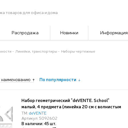
жа товаров для офиса и дома
Распродажа
Новинки
Информация
жности
Линейки, транспортиры
Наборы чертежные
 наименованию
По популярности
Набор геометрический "deVENTE. School"
малый, 4 предмета (линейка 20 см с волнистым
краем и трафаретами окружностей, 2
ТМ:
deVENTE
Артикул: 5092602
угольника, транспортир 180°), прозрачный, в
В наличии: 45 шт.
пластиковой упаковке