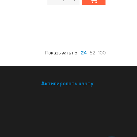
Показывать по:
24
52
100
Активировать карту