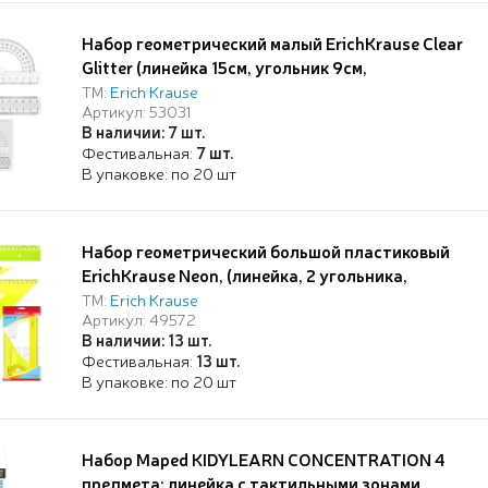
Набор геометрический малый ErichKrause Clear
Glitter (линейка 15см, угольник 9см,
транспортир 180°), прозрачный с блестками, в
ТМ:
Erich Krause
Артикул: 53031
zip-пакете
В наличии: 7 шт.
Фестивальная:
7 шт.
В упаковке: по 20 шт
Набор геометрический большой пластиковый
ErichKrause Neon, (линейка, 2 угольника,
транспортир), желтый (в пакете по 20 шт)
ТМ:
Erich Krause
Артикул: 49572
В наличии: 13 шт.
Фестивальная:
13 шт.
В упаковке: по 20 шт
Набор Maped KIDYLEARN CONCENTRATION 4
предмета: линейка с тактильными зонами,