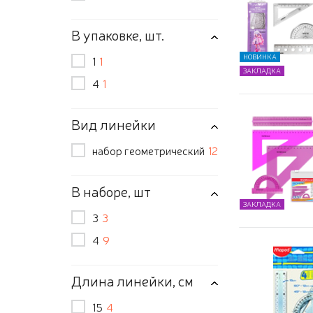
В упаковке, шт.
НОВИНКА
1
1
ЗАКЛАДКА
4
1
Вид линейки
набор геометрический
12
В наборе, шт
ЗАКЛАДКА
3
3
4
9
Длина линейки, см
15
4