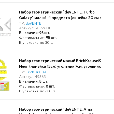
Набор геометрический "deVENTE. Turbo
Galaxy" малый, 4 предмета (линейка 20 см с
волнистым краем и трафаретами
ТМ:
deVENTE
Артикул: 5092601
окружностей, 2 угольника, транспортир 180°),
В наличии: 95 шт.
прозрачный, в пластиковой упаковке
Фестивальная:
95 шт.
В упаковке: по 30 шт
Набор геометрический малый ErichKrause®
Neon (линейка 15см; угольник 7см, угольник
9см, угольник 13см, транспортир), желтый, в
ТМ:
Erich Krause
Артикул: 49563
zip пакете
В наличии: 8 шт.
Фестивальная:
8 шт.
В упаковке: по 20 шт
Набор геометрический "deVENTE. Amai