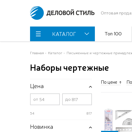
Оптовая прода
Топ 100
КАТАЛОГ
Главная
Каталог
Письменные и чертежные принадле
Наборы чертежные
По цене
По
Цена
от
до
54
817
Новинка