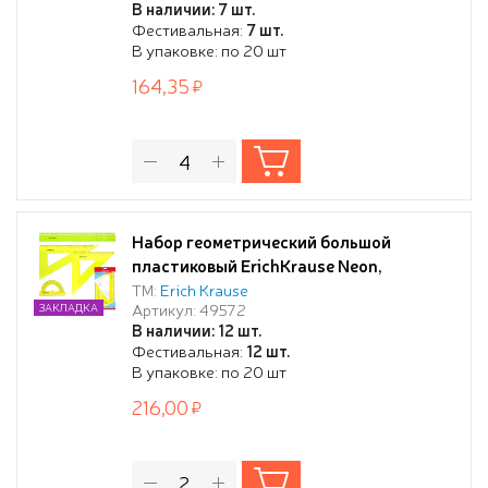
В наличии: 7 шт.
Фестивальная:
7 шт.
В упаковке: по 20 шт
164,35
Набор геометрический большой
пластиковый ErichKrause Neon,
(линейка, 2 угольника, транспортир),
ТМ:
Erich Krause
Артикул: 49572
ЗАКЛАДКА
желтый (в пакете по 20 шт)
В наличии: 12 шт.
Фестивальная:
12 шт.
В упаковке: по 20 шт
216,00