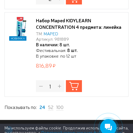
Набор Maped KIDYLEARN
CONCENTRATION 4 предмета: линейка
с тактильными зонами, карандаш с
ТМ:
MAPED
Артикул: 981889
НОВИНКА
жевательной насадкой антистресс,
В наличии: 8 шт.
точилка с текстурированной
Фестивальная:
8 шт.
поверхностью, ластик, в упаковке с
В упаковке: по 12 шт
подвесом
816,89
Показывать по:
24
52
100
Мы используем файлы cookie. Продолжив использование сайта,
© 2011-2026 Группа компаний «Деловой Стиль»
вы соглашаетесь с
Политикой использования файлов cookie
и