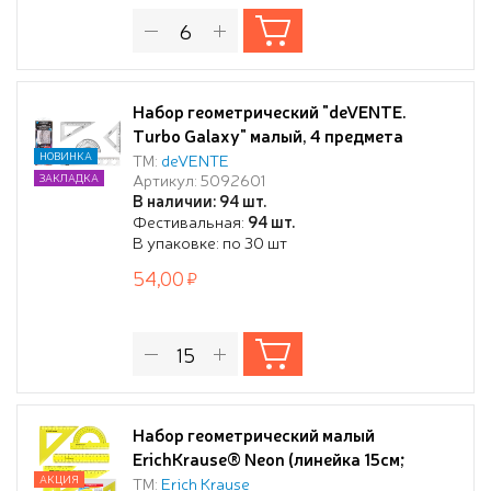
Набор геометрический "deVENTE.
Turbo Galaxy" малый, 4 предмета
(линейка 20 см с волнистым краем и
НОВИНКА
ТМ:
deVENTE
Артикул: 5092601
ЗАКЛАДКА
трафаретами окружностей, 2
В наличии: 94 шт.
угольника, транспортир 180°),
Фестивальная:
94 шт.
прозрачный, в пластиковой упаковке
В упаковке: по 30 шт
54,00
Набор геометрический малый
ErichKrause® Neon (линейка 15см;
угольник 7см, угольник 9см, угольник
АКЦИЯ
ТМ:
Erich Krause