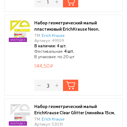
Набор геометрический малый
пластиковый ErichKrause Neon,
(линейка, угольник, транспортир),
ТМ:
Erich Krause
Артикул: 49559
ЗАКЛАДКА
желтый (в пакете по 20 шт)
В наличии: 4 шт.
Фестивальная:
4 шт.
В упаковке: по 20 шт
144,50
Набор геометрический малый
ErichKrause Clear Glitter (линейка 15см,
угольник 9см, транспортир 180°),
ТМ:
Erich Krause
Артикул: 53031
ЗАКЛАДКА
прозрачный с блестками, в zip-пакете