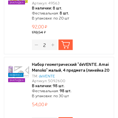
Артикул: 49563
ЗАКЛАДКА
13см, транспортир), желтый, в zip
В наличии: 8 шт.
пакете
Фестивальная:
8 шт.
В упаковке: по 20 шт
92,00
178,54
Набор геометрический "deVENTE. Amai
Menoko" малый, 4 предмета (линейка 20
см с волнистым краем и трафаретами
НОВИНКА
ТМ:
deVENTE
Артикул: 5092600
ЗАКЛАДКА
окружностей, 2 угольника,
В наличии: 98 шт.
транспортир 180°), прозрачный, в
Фестивальная:
98 шт.
пластиковой упаковке
В упаковке: по 30 шт
54,00