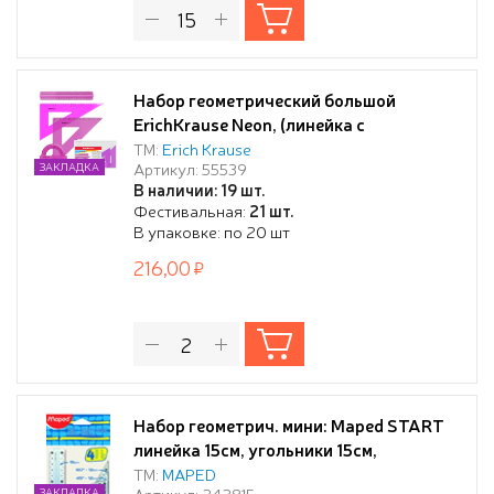
Набор геометрический большой
ErichKrause Neon, (линейка с
держателем, 2 угольника,
ТМ:
Erich Krause
Артикул: 55539
ЗАКЛАДКА
транспортир), розовый, в zip-пакете
В наличии: 19 шт.
Фестивальная:
21 шт.
В упаковке: по 20 шт
216,00
Набор геометрич. мини: Maped START
линейка 15см, угольники 15см,
транспортир 10см
ТМ:
MAPED
Артикул: 242815
ЗАКЛАДКА