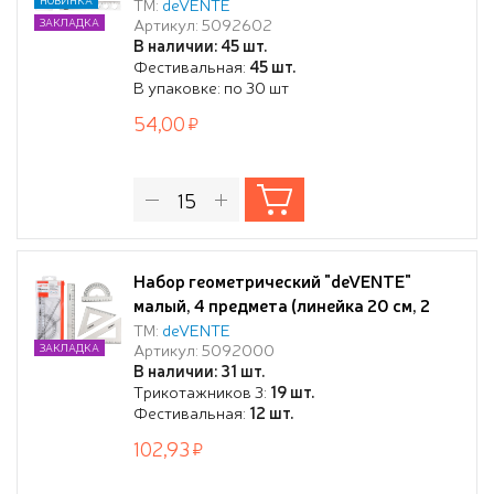
см с волнистым краем и трафаретами
ТМ:
deVENTE
Артикул: 5092602
ЗАКЛАДКА
окружностей, 2 угольника,
В наличии: 45 шт.
транспортир 180°), прозрачный, в
Фестивальная:
45 шт.
пластиковой упаковке
В упаковке: по 30 шт
54,00
Набор геометрический "deVENTE"
малый, 4 предмета (линейка 20 см, 2
угольника, транспортир), прозрачный
ТМ:
deVENTE
Артикул: 5092000
ЗАКЛАДКА
пластик shatterproof, в ПВХ чехле с
В наличии: 31 шт.
европодвесом и боковой молнией
Трикотажников 3:
19 шт.
Фестивальная:
12 шт.
102,93