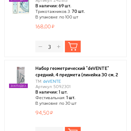
В наличии: 69 шт.
Трикотажников 3:
70 шт.
В упаковке: по 100 шт
168,00
Набор геометрический "deVENTE"
средний, 4 предмета (линейка 30 см, 2
угольника, транспортир), прозрачный
ТМ:
deVENTE
Артикул: 5092301
ЗАКЛАДКА
с синей шкалой, в пластиковом
В наличии: 1 шт.
блистере
Фестивальная:
1 шт.
В упаковке: по 30 шт
94,50