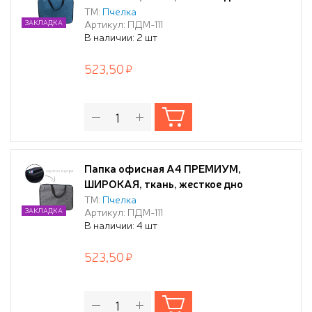
350/270/60 "АКВАМАРИН ТЕМНЫЙ"
ТМ:
Пчелка
Артикул: ПДМ-111
ЗАКЛАДКА
В наличии: 2 шт
523,50
Папка офисная А4 ПРЕМИУМ,
ШИРОКАЯ, ткань, жесткое дно
350/270/60 "ГРАФИТ"
ТМ:
Пчелка
Артикул: ПДМ-111
ЗАКЛАДКА
В наличии: 4 шт
523,50