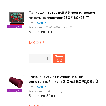
Папка для тетрадей А5 молния вокруг
печать на пластике 230/180/25 "T-
REX" 2023
ТМ:
Пчелка
Артикул: ПМ-А5-04_T-REX
ЗАКЛАДКА
В наличии: 1 шт
128,00
Пенал-тубус на молнии, малый,
однотонный, ткань 210/65 БОРДОВЫЙ
ТМ:
Пчелка
Артикул: ПТ-05борд
ЗАКЛАДКА
В наличии: 34 шт