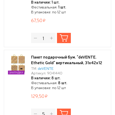
В наличии: 1 шт.
Фестивальная:
1 шт.
В упаковке: по 12 шт
67,50
Пакет подарочный бум. "deVENTE.
Ethetic Gold" вертикальный, 31x42x12
см, тиснение фольгой, бумага 210 г/м²,
ТМ:
deVENTE
Артикул: 9041440
ЗАКЛАДКА
ассорти 4 дизайна
В наличии: 8 шт.
Фестивальная:
8 шт.
В упаковке: по 12 шт
129,50