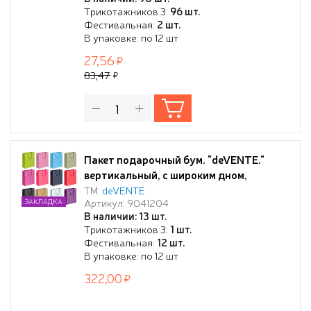
Трикотажников 3:
96 шт.
Фестивальная:
2 шт.
В упаковке: по 12 шт
27,56
83,47
Пакет подарочный бум. "deVENTE."
вертикальный, с широким дном,
36x54x30 см, ассорти 12 цветов
ТМ:
deVENTE
Артикул: 9041204
ЗАКЛАДКА
В наличии: 13 шт.
Трикотажников 3:
1 шт.
Фестивальная:
12 шт.
В упаковке: по 12 шт
322,00