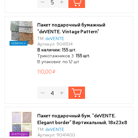
Пакет подарочный бумажный
"deVENTE. Vintage Pattern"
горизонтальный, 32x26x10 см, горячее
ТМ:
deVENTE
Артикул: 9041514
НОВИНКА
тиснение и конгрев, бумага 210 г/м²,
В наличии: 155 шт.
ассорти 4 дизайна
Трикотажников 3:
155 шт.
В упаковке: по 12 шт
110,00
Пакет подарочный бум. "deVENTE.
Elegant border" Вертикальный, 18x23x8
см, тиснение фольгой, бумага 210 г/м²,
ТМ:
deVENTE
Артикул: 9041400
ЗАКЛАДКА
ассорти 4 дизайна