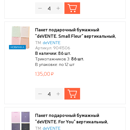
Пакет подарочный бумажный
"deVENTE. Small Fleur" вертикальный,
31x42x12 см, горячее тиснение и
ТМ:
deVENTE
Артикул: 9041506
НОВИНКА
конгрев, бумага 210 г/м², ассорти 4
В наличии: 86 шт.
дизайна
Трикотажников 3:
86 шт.
В упаковке: по 12 шт
135,00
Пакет подарочный бумажный
"deVENTE. For You" вертикальный,
18x23x8 см, горячее тиснение, бумага
ТМ:
deVENTE