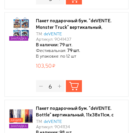
Пакет подарочный бум. "deVENTE.
Monster Truck" вертикальный,
26x32x10 см, тиснение фольгой 3-d,
ТМ:
deVENTE
Артикул: 9041437
ЗАКЛАДКА
бумага 210 г/м², ассорти 4 дизайна
В наличии: 79 шт.
Фестивальная:
79 шт.
В упаковке: по 12 шт
103,50
Пакет подарочный бум. "deVENTE.
Bottle" вертикальный, 11x38x11см, с
фольгированием, ассорти 6 цветов
АКЦИЯ
ТМ:
deVENTE
Артикул: 9041134
ЗАКЛАДКА
В наличии: 98 шт.