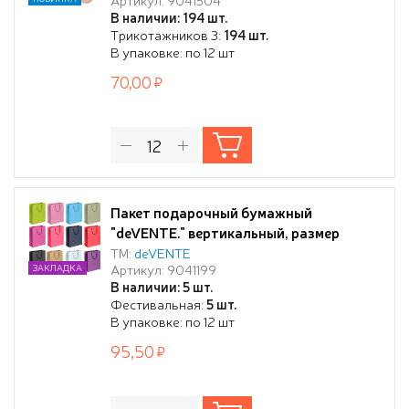
бумага 210 г/м², ассорти 4 дизайна
В наличии: 194 шт.
Трикотажников 3:
194 шт.
В упаковке: по 12 шт
70,00
Пакет подарочный бумажный
"deVENTE." вертикальный, размер
25x37x9 см, бумага 210 г/м², ассорти 12
ТМ:
deVENTE
Артикул: 9041199
ЗАКЛАДКА
цветов
В наличии: 5 шт.
Фестивальная:
5 шт.
В упаковке: по 12 шт
95,50