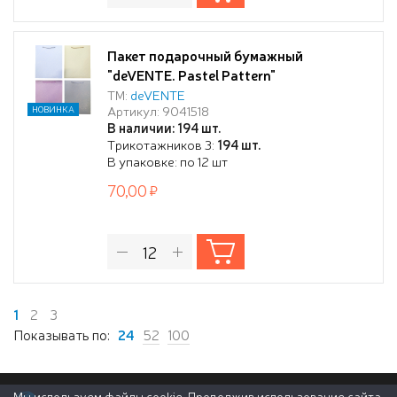
Пакет подарочный бумажный
"deVENTE. Pastel Pattern"
вертикальный, 18x23x8 см, горячее
ТМ:
deVENTE
Артикул: 9041518
НОВИНКА
тиснение, бумага 210 г/м², ассорти 4
В наличии: 194 шт.
дизайна
Трикотажников 3:
194 шт.
В упаковке: по 12 шт
70,00
1
2
3
Показывать по:
24
52
100
Мы используем файлы cookie. Продолжив использование сайта,