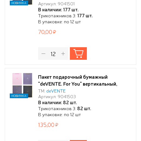
Артикул: 9041501
НОВИНКА
210 г/м², ассорти 4 дизайна
В наличии: 177 шт.
Трикотажников 3:
177 шт.
В упаковке: по 12 шт
70,00
Пакет подарочный бумажный
"deVENTE. For You" вертикальный,
31x42x12 см, горячее тиснение, бумага
ТМ:
deVENTE
Артикул: 9041503
НОВИНКА
210 г/м², ассорти 4 дизайна
В наличии: 82 шт.
Трикотажников 3:
82 шт.
В упаковке: по 12 шт
135,00