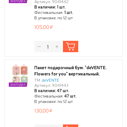
Артикул: 9041442
ЗАКЛАДКА
бумага 210 г/м², ассорти 4 дизайна
В наличии: 1 шт.
Фестивальная:
1 шт.
В упаковке: по 12 шт
105,00
Пакет подарочный бум. "deVENTE.
Flowers for you" вертикальный,
31x42x12 см, тиснение фольгой, бумага
ТМ:
deVENTE
Артикул: 9041443
ЗАКЛАДКА
210 г/м², ассорти 4 дизайна
В наличии: 47 шт.
Фестивальная:
47 шт.
В упаковке: по 12 шт
130,00