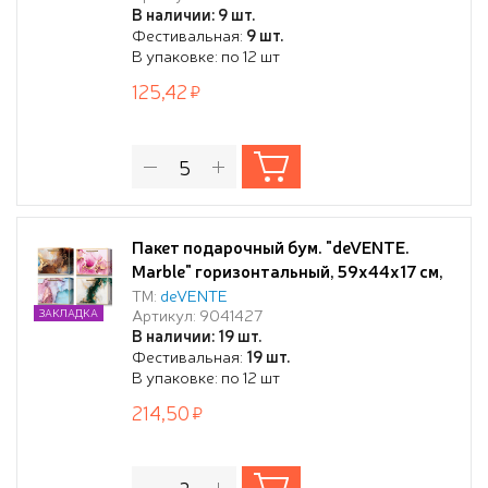
В наличии: 9 шт.
Фестивальная:
9 шт.
В упаковке: по 12 шт
125,42
Пакет подарочный бум. "deVENTE.
Marble" горизонтальный, 59x44x17 см,
бумага 210 г/м², ассорти 4 дизайна
ТМ:
deVENTE
Артикул: 9041427
ЗАКЛАДКА
В наличии: 19 шт.
Фестивальная:
19 шт.
В упаковке: по 12 шт
214,50