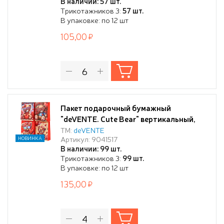
В наличии: 57 шт.
Трикотажников 3:
57 шт.
В упаковке: по 12 шт
105,00
Пакет подарочный бумажный
"deVENTE. Cute Bear" вертикальный,
31x42x12 см, горячее тиснение, 3D,
ТМ:
deVENTE
Артикул: 9041517
НОВИНКА
бумага 210 г/м², ассорти 4 дизайна
В наличии: 99 шт.
Трикотажников 3:
99 шт.
В упаковке: по 12 шт
135,00