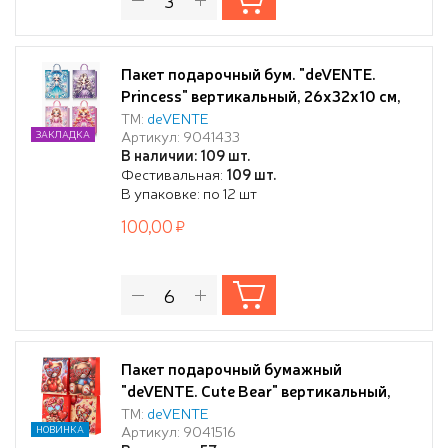
Пакет подарочный бум. "deVENTE.
Princess" вертикальный, 26x32x10 см,
тиснение фольгой 3-d, бумага 210 г/м²,
ТМ:
deVENTE
Артикул: 9041433
ЗАКЛАДКА
ассорти 4 дизайна
В наличии: 109 шт.
Фестивальная:
109 шт.
В упаковке: по 12 шт
100,00
Пакет подарочный бумажный
"deVENTE. Cute Bear" вертикальный,
26x32x10 см, горячее тиснение, 3D,
ТМ:
deVENTE
Артикул: 9041516
НОВИНКА
бумага 210 г/м², ассорти 4 дизайна