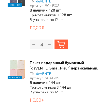
26x32x10 см, горячее тиснение, бумага
ТМ:
deVENTE
Артикул: 9041502
НОВИНКА
210 г/м², ассорти 4 дизайна
В наличии: 128 шт.
Трикотажников 3:
128 шт.
В упаковке: по 12 шт
110,00
Пакет подарочный бумажный
"deVENTE. Small Fleur" вертикальный,
26x32x10 см, горячее тиснение и
ТМ:
deVENTE
Артикул: 9041505
НОВИНКА
конгрев, бумага 210 г/м², ассорти 4
В наличии: 144 шт.
дизайна
Трикотажников 3:
144 шт.
В упаковке: по 12 шт
110,00