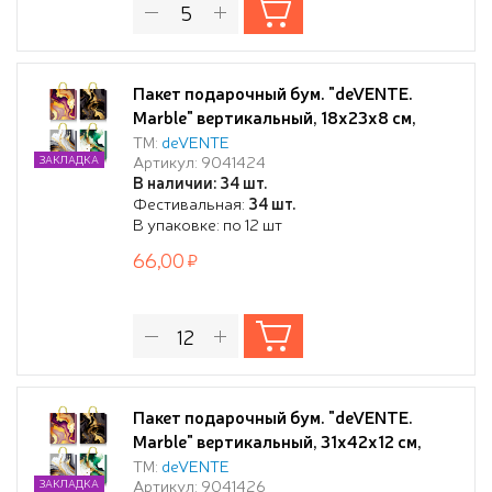
Пакет подарочный бум. "deVENTE.
Marble" вертикальный, 18x23x8 см,
тиснение фольгой, бумага 210 г/м²,
ТМ:
deVENTE
Артикул: 9041424
ЗАКЛАДКА
ассорти 4 дизайна
В наличии: 34 шт.
Фестивальная:
34 шт.
В упаковке: по 12 шт
66,00
Пакет подарочный бум. "deVENTE.
Marble" вертикальный, 31x42x12 см,
тиснение фольгой, бумага 210 г/м²,
ТМ:
deVENTE
Артикул: 9041426
ЗАКЛАДКА
ассорти 4 дизайна