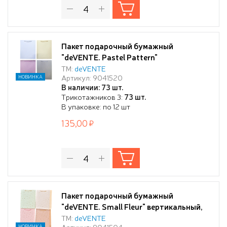
Пакет подарочный бумажный
"deVENTE. Pastel Pattern"
вертикальный, 31x42x12 см, горячее
ТМ:
deVENTE
Артикул: 9041520
НОВИНКА
тиснение, бумага 210 г/м², ассорти 4
В наличии: 73 шт.
дизайна
Трикотажников 3:
73 шт.
В упаковке: по 12 шт
135,00
Пакет подарочный бумажный
"deVENTE. Small Fleur" вертикальный,
18x23x8 см, горячее тиснение и конгрев,
ТМ:
deVENTE
Артикул: 9041504
НОВИНКА