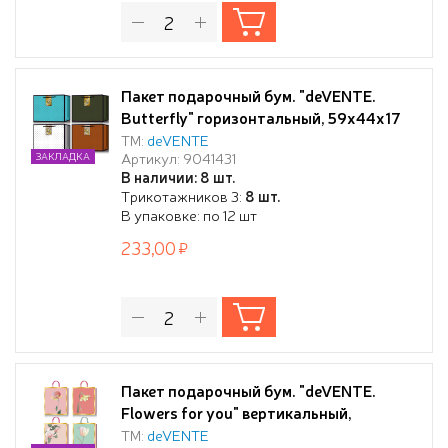
Пакет подарочный бум. "deVENTE.
Butterfly" горизонтальный, 59x44x17
см, бумага 210 г/м², ассорти 4 дизайна
ТМ:
deVENTE
Артикул: 9041431
ЗАКЛАДКА
В наличии: 8 шт.
Трикотажников 3:
8 шт.
В упаковке: по 12 шт
233,00
Пакет подарочный бум. "deVENTE.
Flowers for you" вертикальный,
26x32x10 см, тиснение фольгой,
ТМ:
deVENTE