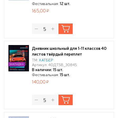
Фестивальная:
12 шт.
165,00
Дневник школьный для 1-11 классов 40
листов твёрдый переплет
"Внедорожник" глянц. ламин
ТМ:
ХАТБЕР
Артикул: 40ДТ5В_30845
ЗАКЛАДКА
В наличии: 15 шт.
Фестивальная:
15 шт.
140,00