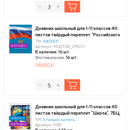
Дневник школьный для 1-11 классов 40
листов твёрдый переплет "Российского
школьника- с гимном" мат.ламин
ТМ:
ХАТБЕР
Артикул: 40ДТ5В_29037
ЗАКЛАДКА
В наличии: 16 шт.
Фестивальная:
16 шт.
140,00
Дневник школьный для 1-11 классов 40
листов твёрдый переплет "Школа", 7БЦ,
глянцевая ламинация
НОВИНКА
ТМ:
5 только на пять
Артикул: 11381
ЗАКЛАДКА
В наличии: 643 шт.