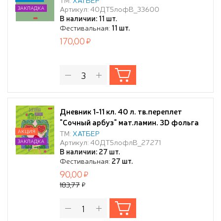
Артикул: 40ДТ5лофВ_33600
ЗАКЛАДКА
СОФТ ТАЧ 3D фольга
В наличии: 11 шт.
Фестивальная:
11 шт.
170,00
Дневник 1-11 кл. 40 л. тв.переплет
"Сочный арбуз" мат.ламин. 3D фольга
3D лак
АКЦИЯ
ТМ:
ХАТБЕР
Артикул: 40ДТ5лофлВ_27271
ЗАКЛАДКА
В наличии: 27 шт.
Фестивальная:
27 шт.
90,00
183,77