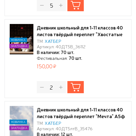
Дневник школьный для 1-11 классов 40
листов твёрдый переплет "Хвостатые
истории" А5ф запечат. форзац глянц.
НОВИНКА
ТМ:
ХАТБЕР
Артикул: 40ДТ5В_36112
ЗАКЛАДКА
ламин.
В наличии: 70 шт.
Фестивальная:
70 шт.
150,00
Дневник школьный для 1-11 классов 40
листов твёрдый переплет "Мечта" А5ф
запечат. форзац ламинация СОФТ ТАЧ
НОВИНКА
ТМ:
ХАТБЕР
Артикул: 40ДТ5лтВ_35476
ЗАКЛАДКА
и тиснение
В наличии: 12 шт.