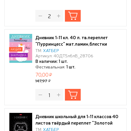
Дневник 1-11 кл. 40 л. тв.переплет
"Пурринцесс" мат.ламин,блестки
АКЦИЯ
ТМ:
ХАТБЕР
Артикул: 40ДТ5лблВ_28706
ЗАКЛАДКА
В наличии: 1 шт.
Фестивальная:
1 шт.
70,00
147,97
Дневник школьный для 1-11 классов 40
листов твёрдый переплет "Золотой
джойстик" мат.ламин. 3D фольга
ТМ:
ХАТБЕР