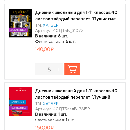
Дневник школьный для 1-11 классов 40
листов твёрдый переплет "Пушистые
малыши" глянц. ламин
ТМ:
ХАТБЕР
Артикул: 40ДТ5В_31072
ЗАКЛАДКА
В наличии: 6 шт.
Фестивальная:
6 шт.
140,00
Дневник школьный для 1-11 классов 40
листов твёрдый переплет "Лучший
автомобиль" А5ф запечат. форзац
НОВИНКА
ТМ:
ХАТБЕР
Артикул: 40ДТ5лвлВ_36159
ЗАКЛАДКА
мат.ламин, выб УФ лак
В наличии: 1 шт.
Фестивальная:
1 шт.
150,00