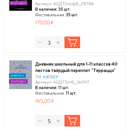
Артикул: 40ДТ5лофВ_28788
ЗАКЛАДКА
В наличии: 35 шт.
Фестивальная:
35 шт.
170,00
Дневник школьный для 1-11 классов 40
листов твёрдый переплет "Терраццо"
А5ф запечат. форзац ламинация
НОВИНКА
ТМ:
ХАТБЕР
Артикул: 40ДТ5лтВ_36097
ЗАКЛАДКА
СОФТ ТАЧ и тиснение
В наличии: 11 шт.
Фестивальная:
11 шт.
165,00