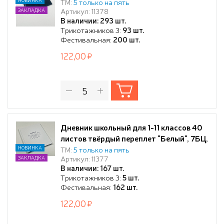
7БЦ, глянцевая ламинация
ТМ:
5 только на пять
Артикул: 11378
ЗАКЛАДКА
В наличии: 293 шт.
Трикотажников 3:
93 шт.
Фестивальная:
200 шт.
122,00
Дневник школьный для 1-11 классов 40
листов твёрдый переплет "Белый", 7БЦ,
глянцевая ламинация
НОВИНКА
ТМ:
5 только на пять
Артикул: 11377
ЗАКЛАДКА
В наличии: 167 шт.
Трикотажников 3:
5 шт.
Фестивальная:
162 шт.
122,00