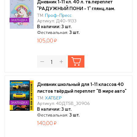
Дневник 1-11 кл. 40 л. тв.переплет
"РАДУЖНЫЙ ПОНИ - 1" глянц.лам.
TM"Profit"
ТМ:
Проф-Пресс
Артикул: Д40-9133
ЗАКЛАДКА
В наличии: 3 шт.
Фестивальная:
3 шт.
105,00
Дневник школьный для 1-11 классов 40
листов твёрдый переплет "В мире авто"
глянц. ламин
ТМ:
ХАТБЕР
Артикул: 40ДТ5В_30906
ЗАКЛАДКА
В наличии: 3 шт.
Фестивальная:
3 шт.
140,00