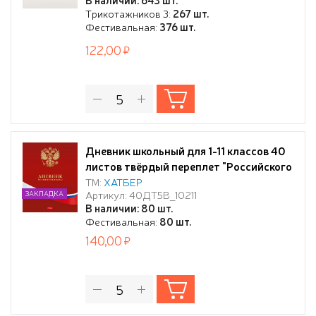
Трикотажников 3:
267 шт.
Фестивальная:
376 шт.
122,00
Дневник школьный для 1-11 классов 40
листов твёрдый переплет "Российского
школьника" - с гимном мат.ламин.-
ТМ:
ХАТБЕР
Артикул: 40ДТ5В_10211
ЗАКЛАДКА
В наличии: 80 шт.
Фестивальная:
80 шт.
140,00