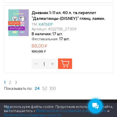
Дневник 1-11 кл. 40 л. тв.переплет
"Далматинцы-(DISNEY)" глянц. ламин.
АКЦИЯ
ТМ:
ХАТБЕР
Артикул: 40ДТ5В_27309
ЗАКЛАДКА
В наличии: 17 шт.
Фестивальная:
17 шт.
88,00
180,88
1
2
3
Показывать по:
24
52
100
Мы используем файлы cookie. Продолжив использование сайта,
© 2011-2026 Группа компаний «Деловой Стиль»
вы соглашаетесь с
Политикой использования файлов cookie
и
Политикой конфиденциальности
.