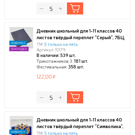
Дневник школьный для 1-11 классов 40
листов твёрдый переплет "Серый", 7БЦ,
глянцевая ламинация
НОВИНКА
ТМ:
5 только на пять
Артикул: 11379
ЗАКЛАДКА
В наличии: 539 шт.
Трикотажников 3:
181 шт.
Фестивальная:
358 шт.
122,00
Дневник школьный для 1-11 классов 40
листов твёрдый переплет "Символика",
7БЦ, глянцевая ламинация
НОВИНКА
ТМ:
5 только на пять