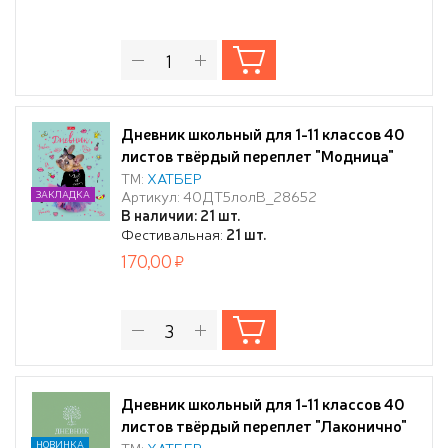
Дневник школьный для 1-11 классов 40
листов твёрдый переплет "Модница"
мат.ламин. 3D лак
ТМ:
ХАТБЕР
Артикул: 40ДТ5лолВ_28652
ЗАКЛАДКА
В наличии: 21 шт.
Фестивальная:
21 шт.
170,00
Дневник школьный для 1-11 классов 40
листов твёрдый переплет "Лаконично"
А5ф запечат. форзац ламинация
НОВИНКА
ТМ:
ХАТБЕР