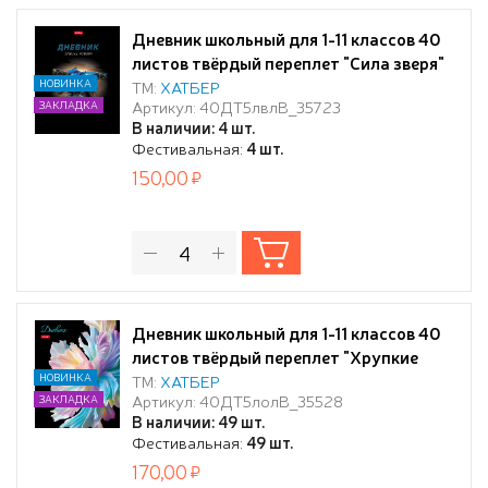
Дневник школьный для 1-11 классов 40
листов твёрдый переплет "Сила зверя"
А5ф запечат. форзац мат.ламин, выб
НОВИНКА
ТМ:
ХАТБЕР
Артикул: 40ДТ5лвлВ_35723
ЗАКЛАДКА
УФ лак
В наличии: 4 шт.
Фестивальная:
4 шт.
150,00
Дневник школьный для 1-11 классов 40
листов твёрдый переплет "Хрупкие
лепестки" А5ф запечат. форзац
НОВИНКА
ТМ:
ХАТБЕР
Артикул: 40ДТ5лолВ_35528
ЗАКЛАДКА
ламинация СОФТ ТАЧ 3D лак
В наличии: 49 шт.
Фестивальная:
49 шт.
170,00