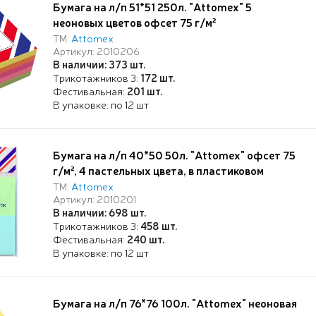
Бумага на л/п 51*51 250л. "Attomex" 5
неоновых цветов офсет 75 г/м²
ТМ:
Attomex
Артикул: 2010206
В наличии: 373 шт.
Трикотажников 3:
172 шт.
Фестивальная:
201 шт.
В упаковке: по 12 шт
Бумага на л/п 40*50 50л. "Attomex" офсет 75
г/м², 4 пастельных цвета, в пластиковом
пакете с европодвесом
ТМ:
Attomex
Артикул: 2010201
В наличии: 698 шт.
Трикотажников 3:
458 шт.
Фестивальная:
240 шт.
В упаковке: по 12 шт
Бумага на л/п 76*76 100л. "Attomex" неоновая