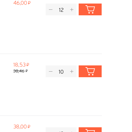
46,00
18,53
38,46
38,00