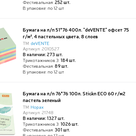
Фестивальная:
252 шт.
В упаковке: по 12 шт
Бумага на л/п 51*76 400л. "deVENTE" офсет 75
г/м², 4 пастельных цвета, 8 слоев
ТМ:
deVENTE
Артикул: 2010527
В наличии: 273 шт.
Трикотажников 3:
184 шт.
Фестивальная:
89 шт.
В упаковке: по 12 шт
Бумага на л/п 76*76 100л. Stick`n ECO 60 г/м2
пастель зеленый
ТМ:
Hopax
Артикул: 21748
В наличии: 1327 шт.
Трикотажников 3:
1026 шт.
Фестивальная:
301 шт.
В упаковке: по 12 шт