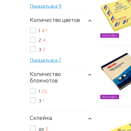
Показать все 9
Количество цветов
1
47
ЗАКЛАДКА
2
4
3
2
Показать все 7
Количество
блокнотов
1
25
ЗАКЛАДКА
3
1
Склейка
да
5