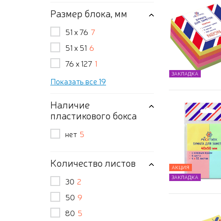
Размер блока, мм
51 x 76
7
51 x 51
6
76 x 127
1
ЗАКЛАДКА
Показать все 19
Наличие
пластикового бокса
нет
5
Количество листов
АКЦИЯ
ЗАКЛАДКА
30
2
50
9
80
5