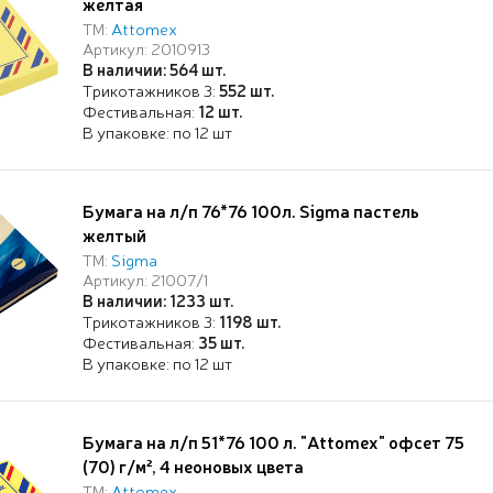
желтая
ТМ:
Attomex
Артикул: 2010913
В наличии: 564 шт.
Трикотажников 3:
552 шт.
Фестивальная:
12 шт.
В упаковке: по 12 шт
Бумага на л/п 76*76 100л. Sigma пастель
желтый
ТМ:
Sigma
Артикул: 21007/1
В наличии: 1233 шт.
Трикотажников 3:
1198 шт.
Фестивальная:
35 шт.
В упаковке: по 12 шт
Бумага на л/п 51*76 100 л. "Attomex" офсет 75
(70) г/м², 4 неоновых цвета
ТМ:
Attomex