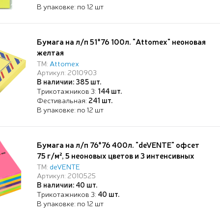
В упаковке: по 12 шт
Бумага на л/п 51*76 100л. "Attomex" неоновая
желтая
ТМ:
Attomex
Артикул: 2010903
В наличии: 385 шт.
Трикотажников 3:
144 шт.
Фестивальная:
241 шт.
В упаковке: по 12 шт
Бумага на л/п 76*76 400л. "deVENTE" офсет
75 г/м², 5 неоновых цветов и 3 интенсивных
цвета
ТМ:
deVENTE
Артикул: 2010525
В наличии: 40 шт.
Трикотажников 3:
40 шт.
В упаковке: по 12 шт