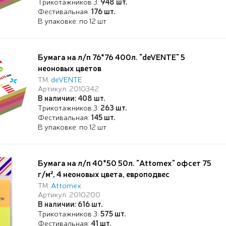
Трикотажников 3:
948 шт.
Фестивальная:
176 шт.
В упаковке: по 12 шт
Бумага на л/п 76*76 400л. "deVENTE" 5
неоновых цветов
ТМ:
deVENTE
Артикул: 2010342
В наличии: 408 шт.
Трикотажников 3:
263 шт.
Фестивальная:
145 шт.
В упаковке: по 12 шт
Бумага на л/п 40*50 50л. "Attomex" офсет 75
г/м², 4 неоновых цвета, европодвес
ТМ:
Attomex
Артикул: 2010200
В наличии: 616 шт.
Трикотажников 3:
575 шт.
Фестивальная:
41 шт.