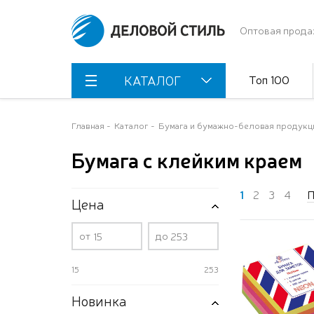
Оптовая прода
Топ 100
КАТАЛОГ
Главная
Каталог
Бумага и бумажно-беловая продукц
Бумага с клейким краем
1
2
3
4
П
Цена
от
до
15
253
Новинка