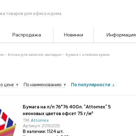
жа товаров для офиса и дома
Распродажа
Новинки
Информация
ия
Блоки для записей, закладки
Бумага с клейким краем
о цене
По наименованию
По популярности
Бумага на л/п 76*76 400л. "Attomex" 5
неоновых цветов офсет 75 г/м²
ТМ:
Attomex
Артикул: 2010205
В наличии: 1124 шт.