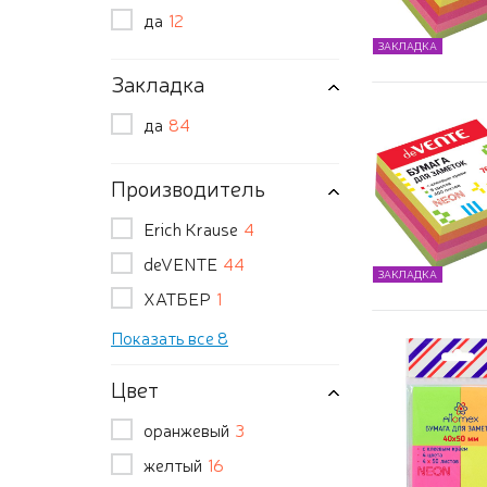
да
12
ЗАКЛАДКА
Закладка
да
84
Производитель
Erich Krause
4
deVENTE
44
ЗАКЛАДКА
ХАТБЕР
1
Показать все 8
Цвет
оранжевый
3
желтый
16