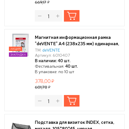
669,17
Магнитная информационная рамка
"deVENTE" А4 (238x235 мм) одинарная,
серебристая, 3 шт в упаковке, ПВХ 300
АКЦИЯ
ТМ:
deVENTE
Артикул: 6010407
ЗАКЛАДКА
мкм "апельсиновая корка" не остаются
В наличии: 40 шт.
отпечатки пальцев, для металлических
Фестивальная:
40 шт.
поверхностей, горизонтальное и
В упаковке: по 10 шт
вертикальное использование,
378,00
601,78
Подставка для визиток INDEX, сетка,
металл, 105*80*45, черная