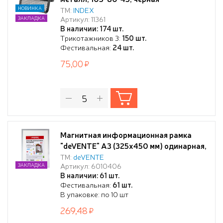
НОВИНКА
ТМ:
INDEX
Артикул: 11361
ЗАКЛАДКА
В наличии: 174 шт.
Трикотажников 3:
150 шт.
Фестивальная:
24 шт.
75,00
Магнитная информационная рамка
"deVENTE" А3 (325x450 мм) одинарная,
серебристая, ПВХ 300 мкм
ТМ:
deVENTE
Артикул: 6010406
ЗАКЛАДКА
"апельсиновая корка" не остаются
В наличии: 61 шт.
отпечатки пальцев, для металлических
Фестивальная:
61 шт.
поверхностей, горизонтальное и
В упаковке: по 10 шт
вертикальное использование,
269,48
индивидуальная упаковка