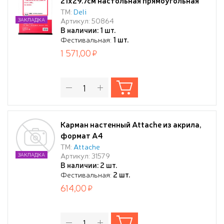
21х29.7см настольная прямоугольная
прозрачный (упак.:1шт)
ТМ:
Deli
Артикул: 50864
ЗАКЛАДКА
В наличии: 1 шт.
Фестивальная:
1 шт.
1 571,00
Карман настенный Attache из акрила,
формат А4
ТМ:
Attache
Артикул: 31579
ЗАКЛАДКА
В наличии: 2 шт.
Фестивальная:
2 шт.
614,00