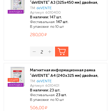
"deVENTE" А3 (325x450 мм) двойная,
серебристая, ПВХ 300 мкм
ТМ:
deVENTE
Артикул: 6010400
ЗАКЛАДКА
"апельсиновая корка" не остаются
В наличии: 147 шт.
отпечатки пальцев, для любых гладких
Фестивальная:
147 шт.
поверхностей, подходит для
В упаковке: по 10 шт
окрашенных стен, горизонтальное и
280,00
вертикальное использование,
Магнитная информационная рамка
"deVENTE" А4 (240x325 мм) двойная,
серебристая, 3 шт в упаковке, ПВХ 300
АКЦИЯ
ТМ:
deVENTE
Артикул: 6010401
ЗАКЛАДКА
мкм "апельсиновая корка" не остаются
В наличии: 23 шт.
отпечатки пальцев, для любых гладких
Фестивальная:
23 шт.
поверхностей, подходит для
В упаковке: по 10 шт
окрашенных стен, горизонтальное и
506,00
вертикально