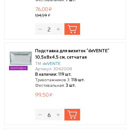
76,00
134,59
Подставка для визиток "deVENTE"
10,5x8x4,5 см, сетчатая
металлическая, серая
ТМ:
deVENTE
Артикул: 3042008
ЗАКЛАДКА
В наличии: 119 шт.
Трикотажников 3:
116 шт.
Фестивальная:
3 шт.
99,50