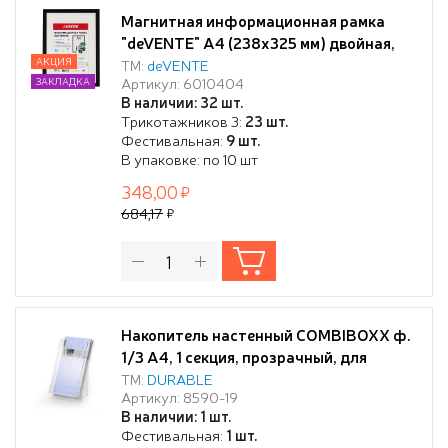
Магнитная информационная рамка
"deVENTE" А4 (238x325 мм) двойная,
черная, 3 шт в упаковке ПВХ 300 мкм
АКЦИЯ
ТМ:
deVENTE
Артикул: 6010404
ЗАКЛАДКА
"апельсиновая корка" не остаются
В наличии: 32 шт.
отпечатки пальцев, для любых гладких
Трикотажников 3:
23 шт.
поверхностей, подходит для
Фестивальная:
9 шт.
окрашенных стен, горизонтальное и
В упаковке: по 10 шт
вертикальное испо
348,00
684,17
Накопитель настенный COMBIBOXX ф.
1/3 А4, 1 секция, прозрачный, для
презентационных материалов
ТМ:
DURABLE
Артикул: 8590-19
В наличии: 1 шт.
Фестивальная:
1 шт.