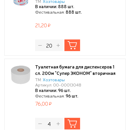
ТМ:
Хозтовары
В наличии: 888 шт.
Фестивальная:
888 шт.
21,20
Туалетная бумага для диспенсеров 1
сл. 200м "Супер ЭКОНОМ" вторичная
(Сиситема Т1/Т2)
ТМ:
Хозтовары
Артикул: 00-00013048
В наличии: 96 шт.
Фестивальная:
96 шт.
76,00