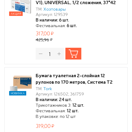
V1), UNIVERSAL, 1/2 сложения, 37*42
см, КОМПЛЕКТ 250 шт.
ТМ:
Хозтовары
Артикул: 129539
АКЦИЯ
В наличии: 6 шт.
Фестивальная:
6 шт.
317,00
425,96
Бумага туалетная 2-слойная 12
рулонов по 170 метров, Система T2
Tellus/TORK ADVANCED, белая, 120231
ТМ:
Tork
Артикул: 126502, 361759
НОВИНКА
В наличии: 24 шт.
Трикотажников 3:
12 шт.
Фестивальная:
12 шт.
В упаковке: по 12 шт
319,00