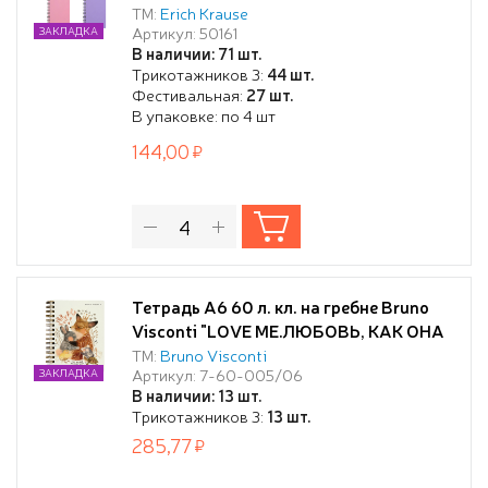
ErichKrause Pastel, MIX-PACK
ТМ:
Erich Krause
Артикул: 50161
ЗАКЛАДКА
В наличии: 71 шт.
Трикотажников 3:
44 шт.
Фестивальная:
27 шт.
В упаковке: по 4 шт
144,00
Тетрадь А6 60 л. кл. на гребне Bruno
Visconti "LOVE ME.ЛЮБОВЬ, КАК ОНА
ЕСТЬ"
ТМ:
Bruno Visconti
Артикул: 7-60-005/06
ЗАКЛАДКА
В наличии: 13 шт.
Трикотажников 3:
13 шт.
285,77