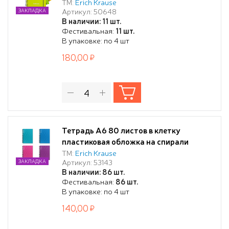
Neon, ассорти, А6, 80 листов, клетка,
ТМ:
Erich Krause
Артикул: 50648
ЗАКЛАДКА
на резинке
В наличии: 11 шт.
Фестивальная:
11 шт.
В упаковке: по 4 шт
180,00
Тетрадь А6 80 листов в клетку
пластиковая обложка на спирали
ErichKrause Vivid, MIX-PACK
ТМ:
Erich Krause
Артикул: 53143
ЗАКЛАДКА
В наличии: 86 шт.
Фестивальная:
86 шт.
В упаковке: по 4 шт
140,00