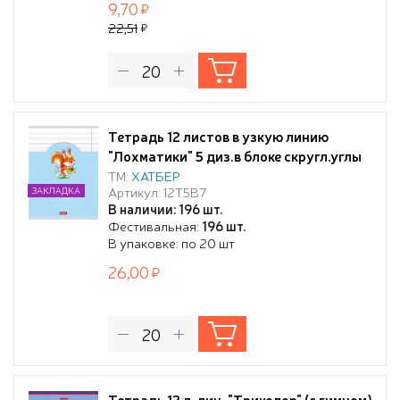
9,70
22,51
Тетрадь 12 листов в узкую линию
"Лохматики" 5 диз.в блоке скругл.углы
ТМ:
ХАТБЕР
Артикул: 12Т5В7
ЗАКЛАДКА
В наличии: 196 шт.
Фестивальная:
196 шт.
В упаковке: по 20 шт
26,00
Тетрадь 12 л. лин. "Триколор" (с гимном)