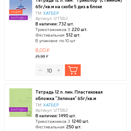
65г/кв.м на скобе 5 диз.в блоке
скругл.углы
АКЦИЯ
ТМ:
ХАТБЕР
Артикул: 12Т5В2
ЗАКЛАДКА
В наличии: 732 шт.
Трикотажников 3:
220 шт.
Фестивальная:
512 шт.
В упаковке: по 10 шт
8,00
21,38
Тетрадь 12 л. лин. Пластиковая
обложка "Зеленая" 65г/кв.м
ТМ:
ХАТБЕР
Артикул: 12Т5В2
ЗАКЛАДКА
В наличии: 1490 шт.
Трикотажников 3:
1240 шт.
Фестивальная:
250 шт.