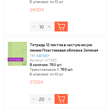
В упаковке: по 10 шт
34,00
Тетрадь 12 листов в частую косую
линию Пластиковая обложка Зеленая
65г/кв.м на скобе
ТМ:
ХАТБЕР
Артикул: 12Т5В5
ЗАКЛАДКА
В наличии: 780 шт.
Трикотажников 3:
780 шт.
В упаковке: по 10 шт
27,00