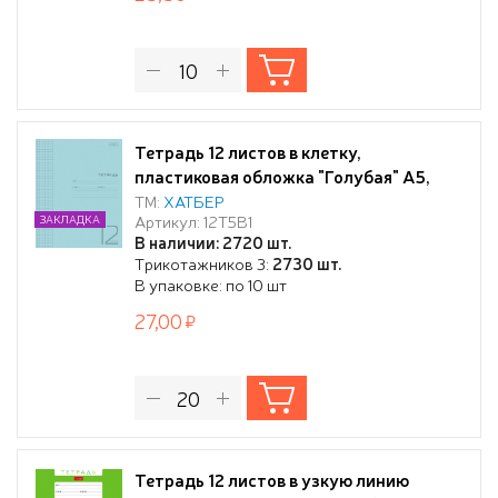
Тетрадь 12 листов в клетку,
пластиковая обложка "Голубая" А5,
60-65г/кв.м
ТМ:
ХАТБЕР
Артикул: 12Т5В1
ЗАКЛАДКА
В наличии: 2720 шт.
Трикотажников 3:
2730 шт.
В упаковке: по 10 шт
27,00
Тетрадь 12 листов в узкую линию