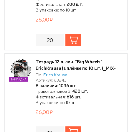
Фестивальная:
200 шт.
В упаковке: по 10 шт
26,00
Тетрадь 12 л. лин. "Big Wheels"
ErichKrause (в плёнке по 10 шт.)_MIX-
PACK
ТМ:
Erich Krause
Артикул: 63243
ЗАКЛАДКА
В наличии: 1036 шт.
Трикотажников 3:
420 шт.
Фестивальная:
616 шт.
В упаковке: по 10 шт
26,00