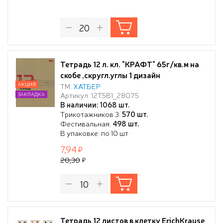
Тетрадь 12 л. кл. "КРАФТ" 65г/кв.м на
скобе ,скругл.углы 1 дизайн
АКЦИЯ
ТМ:
ХАТБЕР
Артикул: 12Т5В1_28075
ЗАКЛАДКА
В наличии: 1068 шт.
Трикотажников 3:
570 шт.
Фестивальная:
498 шт.
В упаковке: по 10 шт
7,94
20,30
Тетрадь 12 листов в клетку ErichKrause