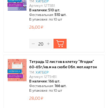
диз.в блоке скругл.углы
ТМ:
ХАТБЕР
Артикул: 12Т5В1
ЗАКЛАДКА
В наличии: 510 шт.
Фестивальная:
510 шт.
В упаковке: по 10 шт
26,00
Тетрадь 12 листов в клетку "Ягодки"
60-65г/кв.м на скобе Обл. мел.картон
тиснение 5 диз.в блоке скругл.углы
НОВИНКА
ТМ:
ХАТБЕР
Артикул: 12Т5тВ1
ЗАКЛАДКА
В наличии: 166 шт.
Фестивальная:
166 шт.
В упаковке: по 10 шт
28,00