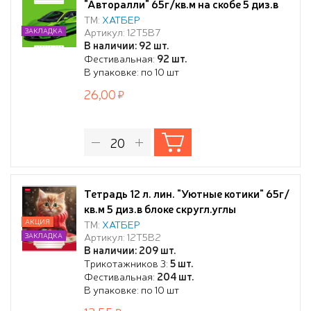
"Авторалли" 65г/кв.м на скобе 5 диз.в
блоке скругл.углы
ТМ:
ХАТБЕР
Артикул: 12Т5В7
ЗАКЛАДКА
В наличии: 92 шт.
Фестивальная:
92 шт.
В упаковке: по 10 шт
26,00
Тетрадь 12 л. лин. "Уютные котики" 65г/
кв.м 5 диз.в блоке скругл.углы
АКЦИЯ
ТМ:
ХАТБЕР
Артикул: 12Т5В2
ЗАКЛАДКА
В наличии: 209 шт.
Трикотажников 3:
5 шт.
Фестивальная:
204 шт.
В упаковке: по 10 шт