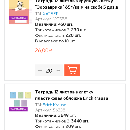
Тетрадь 12 листов в крупную клетку
"Зоозаврики" 65г/кв.м на скобе 5 диз.в
блоке скругл.углы
ТМ:
ХАТБЕР
Артикул: 12Т5В8
ЗАКЛАДКА
В наличии: 450 шт.
Трикотажников 3:
230 шт.
Фестивальная:
220 шт.
В упаковке: по 10 шт
26,00
Тетрадь 12 листов в клетку
пластиковая обложка ErichKrause
Классика CoverPrо fizzy, А5+, на скобе
ТМ:
Erich Krause
Артикул: 56338
ЗАКЛАДКА
_MIX-PACK
В наличии: 3649 шт.
Трикотажников 3:
3440 шт.
Фестивальная:
209 шт.