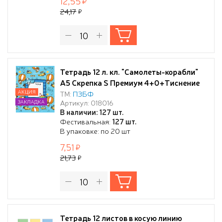
12,55
24,17
Тетрадь 12 л. кл. "Самолеты-корабли"
А5 Скрепка S Премиум 4+0+Тиснение
фольгой
АКЦИЯ
ТМ:
ПЗБФ
Артикул: 018016
ЗАКЛАДКА
В наличии: 127 шт.
Фестивальная:
127 шт.
В упаковке: по 20 шт
7,51
21,73
Тетрадь 12 листов в косую линию