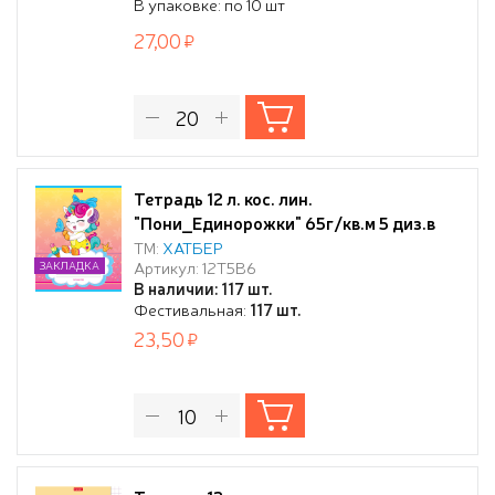
В упаковке: по 10 шт
27,00
Тетрадь 12 л. кос. лин.
"Пони_Единорожки" 65г/кв.м 5 диз.в
блоке скругл.углы
ТМ:
ХАТБЕР
Артикул: 12Т5В6
ЗАКЛАДКА
В наличии: 117 шт.
Фестивальная:
117 шт.
23,50