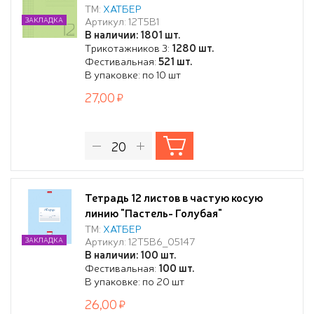
65г/кв.м
ТМ:
ХАТБЕР
Артикул: 12Т5В1
ЗАКЛАДКА
В наличии: 1801 шт.
Трикотажников 3:
1280 шт.
Фестивальная:
521 шт.
В упаковке: по 10 шт
27,00
Тетрадь 12 листов в частую косую
линию "Пастель- Голубая"
ТМ:
ХАТБЕР
Артикул: 12Т5В6_05147
ЗАКЛАДКА
В наличии: 100 шт.
Фестивальная:
100 шт.
В упаковке: по 20 шт
26,00