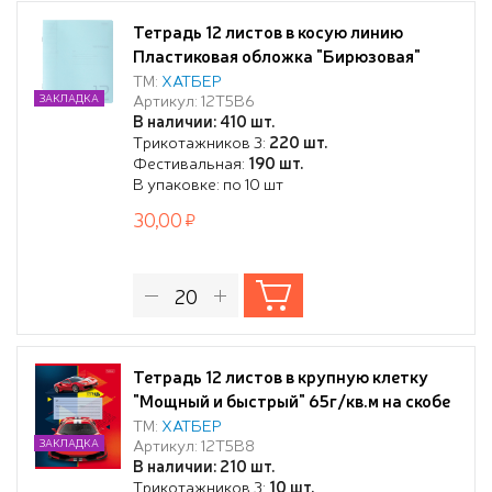
Тетрадь 12 листов в косую линию
Пластиковая обложка "Бирюзовая"
65г/кв.м на скобе
ТМ:
ХАТБЕР
Артикул: 12Т5В6
ЗАКЛАДКА
В наличии: 410 шт.
Трикотажников 3:
220 шт.
Фестивальная:
190 шт.
В упаковке: по 10 шт
30,00
Тетрадь 12 листов в крупную клетку
"Мощный и быстрый" 65г/кв.м на скобе
5 диз.в блоке скругл.углы
ТМ:
ХАТБЕР
Артикул: 12Т5В8
ЗАКЛАДКА
В наличии: 210 шт.
Трикотажников 3:
10 шт.