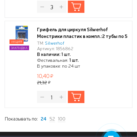
Грифель для циркуля Silwerhof
Монстрики пластик в компл.:2 тубы по 5
грифелей, в блистере
АКЦИЯ
ТМ:
Silwerhof
Артикул: 1856862
ЗАКЛАДКА
В наличии: 1 шт.
Фестивальная:
1 шт.
В упаковке: по 24 шт
10,40
21,32
Показывать по:
24
52
100