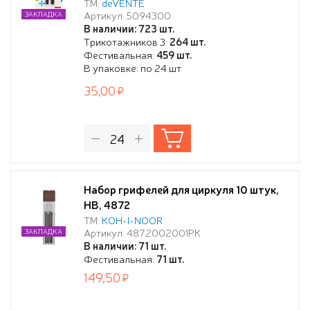
пенала по 4 шт в картонном блистере
ТМ:
deVENTE
Артикул: 5094300
ЗАКЛАДКА
В наличии: 723 шт.
Трикотажников 3:
264 шт.
Фестивальная:
459 шт.
В упаковке: по 24 шт
35,00
Набор грифелей для циркуля 10 штук,
HB, 4872
ТМ:
KOH-I-NOОR
Артикул: 4872002001PK
ЗАКЛАДКА
В наличии: 71 шт.
Фестивальная:
71 шт.
149,50