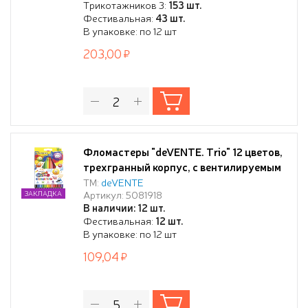
Трикотажников 3:
153 шт.
Фестивальная:
43 шт.
В упаковке: по 12 шт
203,00
Фломастеры "deVENTE. Trio" 12 цветов,
трехгранный корпус, с вентилируемым
колпачком, в картонной коробке с
ТМ:
deVENTE
Артикул: 5081918
ЗАКЛАДКА
подвесом
В наличии: 12 шт.
Фестивальная:
12 шт.
В упаковке: по 12 шт
109,04