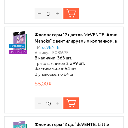
Фломастеры 12 цветов "deVENTE. Amai
Menoko" с вентилируемым колпачком, в
картонной коробке с подвесом
НОВИНКА
ТМ:
deVENTE
Артикул: 5081625
ЗАКЛАДКА
В наличии: 363 шт.
Трикотажников 3:
299 шт.
Фестивальная:
64 шт.
В упаковке: по 24 шт
68,00
Фломастеры 12 цв. "deVENTE. Little