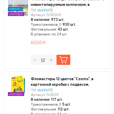
невентилируемым колпачком, в
пластиковом блистере
НОВИНКА
ТМ:
deVENTE
Артикул: 5081309
ЗАКЛАДКА
В наличии: 973 шт.
Трикотажников 3:
930 шт.
Фестивальная:
43 шт.
В упаковке: по 24 шт
60,00
Фломастеры 12 цветов "Cosmo", в
картонной коробке с подвесом,
вентилируемый колпачок
ТМ:
deVENTE
Артикул: 5081311
ЗАКЛАДКА
В наличии: 117 шт.
Трикотажников 3:
5 шт.
Фестивальная:
112 шт.
В упаковке: по 24 шт