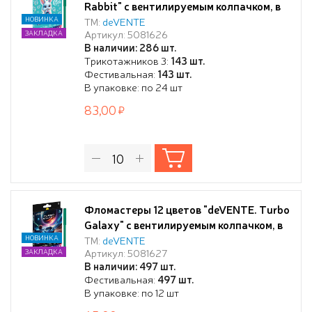
Rabbit" с вентилируемым колпачком, в
картонной коробке с подвесом
НОВИНКА
ТМ:
deVENTE
Артикул: 5081626
ЗАКЛАДКА
В наличии: 286 шт.
Трикотажников 3:
143 шт.
Фестивальная:
143 шт.
В упаковке: по 24 шт
83,00
Фломастеры 12 цветов "deVENTE. Turbo
Galaxy" с вентилируемым колпачком, в
картонной коробке с подвесом
НОВИНКА
ТМ:
deVENTE
Артикул: 5081627
ЗАКЛАДКА
В наличии: 497 шт.
Фестивальная:
497 шт.
В упаковке: по 12 шт