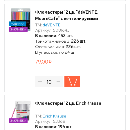
Фломастеры 12 цв. "deVENTE.
MooreCafe" с вентилируемым
колпачком, в пластиковом блистере
НОВИНКА
ТМ:
deVENTE
Артикул: 5081643
ЗАКЛАДКА
В наличии: 452 шт.
Трикотажников 3:
226 шт.
Фестивальная:
226 шт.
В упаковке: по 24 шт
79,00
Фломастеры 12 цв. ErichKrause
ТМ:
Erich Krause
Артикул: 53368
ЗАКЛАДКА
В наличии: 196 шт.