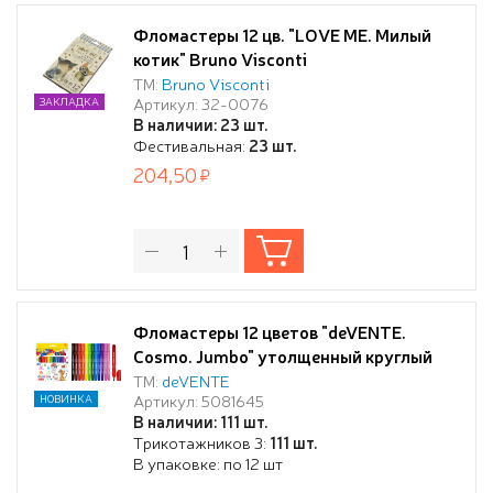
Фломастеры 12 цв. "LOVE ME. Милый
котик" Bruno Visconti
ТМ:
Bruno Visconti
Артикул: 32-0076
ЗАКЛАДКА
В наличии: 23 шт.
Фестивальная:
23 шт.
204,50
Фломастеры 12 цветов "deVENTE.
Cosmo. Jumbo" утолщенный круглый
корпус 10x139 мм, с невентилируемым
ТМ:
deVENTE
Артикул: 5081645
НОВИНКА
колпачком, ширина линии письма до 2
В наличии: 111 шт.
мм, "cap off time" 7дней, в картонной
Трикотажников 3:
111 шт.
коробке
В упаковке: по 12 шт