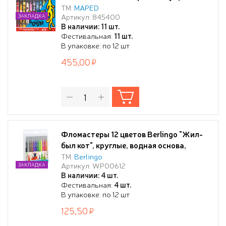
узлом, смываемые,
ТМ:
MAPED
Артикул: 845400
ЗАКЛАДКА
В наличии: 11 шт.
Фестивальная:
11 шт.
В упаковке: по 12 шт
455,00
Фломастеры 12 цветов Berlingo "Жил-
был кот", круглые, водная основа,
смываемые, блистер
ТМ:
Berlingo
Артикул: WP00612
ЗАКЛАДКА
В наличии: 4 шт.
Фестивальная:
4 шт.
В упаковке: по 12 шт
125,50