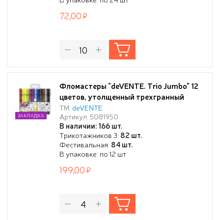
72,00
Фломастеры "deVENTE. Trio Jumbo" 12
цветов, утолщенный трехгранный
корпус 10x129 мм, с вентилируемым
ТМ:
deVENTE
Артикул: 5081950
ЗАКЛАДКА
колпачком, в пластиковом блистере
В наличии: 166 шт.
Трикотажников 3:
82 шт.
Фестивальная:
84 шт.
В упаковке: по 12 шт
199,00