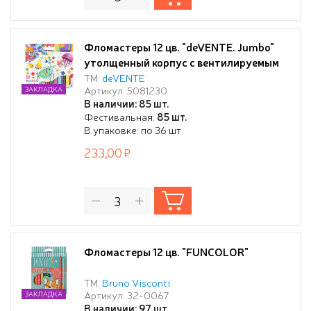
Фломастеры 12 цв. "deVENTE. Jumbo"
утолщенный корпус с вентилируемым
колпачком, с запечаткой на корпусе, в
ТМ:
deVENTE
Артикул: 5081230
ЗАКЛАДКА
к/к
В наличии: 85 шт.
Фестивальная:
85 шт.
В упаковке: по 36 шт
233,00
Фломастеры 12 цв. "FUNCOLOR"
ТМ:
Bruno Visconti
Артикул: 32-0067
ЗАКЛАДКА
В наличии: 97 шт.