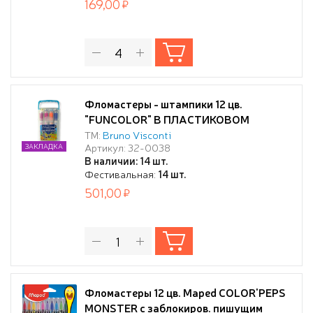
169,00
Фломастеры - штампики 12 цв.
"FUNCOLOR" В ПЛАСТИКОВОМ
ПЕНАЛЕ
ТМ:
Bruno Visconti
Артикул: 32-0038
ЗАКЛАДКА
В наличии: 14 шт.
Фестивальная:
14 шт.
501,00
Фломастеры 12 цв. Maped COLOR'PEPS
MONSTER с заблокиров. пишущим