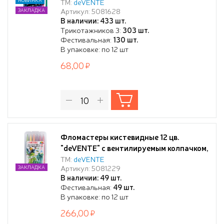
картонной коробке с подвесом
ТМ:
deVENTE
Артикул: 5081628
ЗАКЛАДКА
В наличии: 433 шт.
Трикотажников 3:
303 шт.
Фестивальная:
130 шт.
В упаковке: по 12 шт
68,00
Фломастеры кистевидные 12 цв.
"deVENTE" с вентилируемым колпачком,
в пластиковой коробке
ТМ:
deVENTE
Артикул: 5081229
ЗАКЛАДКА
В наличии: 49 шт.
Фестивальная:
49 шт.
В упаковке: по 12 шт
266,00