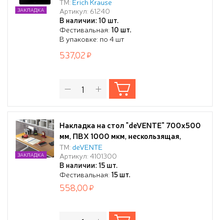
черный(в пакете по 4 шт.)
ТМ:
Erich Krause
Артикул: 61240
ЗАКЛАДКА
В наличии: 10 шт.
Фестивальная:
10 шт.
В упаковке: по 4 шт
537,02
Накладка на стол "deVENTE" 700x500
мм, ПВХ 1000 мкм, нескользящая,
фактура "апельсиновая корка"
ТМ:
deVENTE
Артикул: 4101300
ЗАКЛАДКА
прозрачная
В наличии: 15 шт.
Фестивальная:
15 шт.
558,00