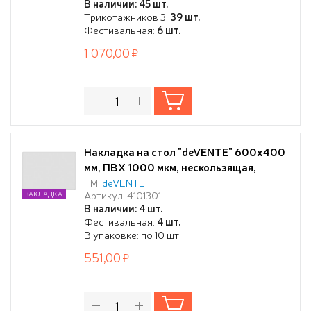
В наличии: 45 шт.
Трикотажников 3:
39 шт.
Фестивальная:
6 шт.
1 070,00
Накладка на стол "deVENTE" 600x400
мм, ПВХ 1000 мкм, нескользящая,
фактура "апельсиновая корка"
ТМ:
deVENTE
Артикул: 4101301
ЗАКЛАДКА
прозрачная
В наличии: 4 шт.
Фестивальная:
4 шт.
В упаковке: по 10 шт
551,00