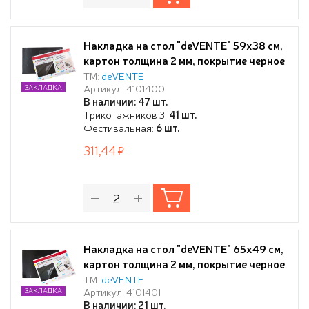
Накладка на стол "deVENTE" 59x38 см,
картон толщина 2 мм, покрытие черное
ПВХ 180 мкм, с откидным прозрачным
ТМ:
deVENTE
Артикул: 4101400
ЗАКЛАДКА
клапаном 200 мкм, индивидуальная
В наличии: 47 шт.
упаковка
Трикотажников 3:
41 шт.
Фестивальная:
6 шт.
311,44
Накладка на стол "deVENTE" 65x49 см,
картон толщина 2 мм, покрытие черное
ПВХ 300 мкм, с откидным прозрачным
ТМ:
deVENTE
Артикул: 4101401
ЗАКЛАДКА
клапаном 200 мкм, индивидуальная
В наличии: 21 шт.