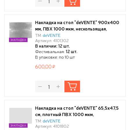
Накладка на стол "deVENTE" 900x400
мм, ПВХ 1000 мкм, нескользящая,
фактура "апельсиновая корка"
ТМ:
deVENTE
Артикул: 4101302
ЗАКЛАДКА
прозрачная
В наличии: 12 шт.
Фестивальная:
12 шт.
В упаковке: по 10 шт
600,00
Накладка на стол "deVENTE" 65,5x47,5
см, плотный ПВХ 1000 мкм,
нескользящая, прозрачная
ТМ:
deVENTE
Артикул: 4101802
ЗАКЛАДКА