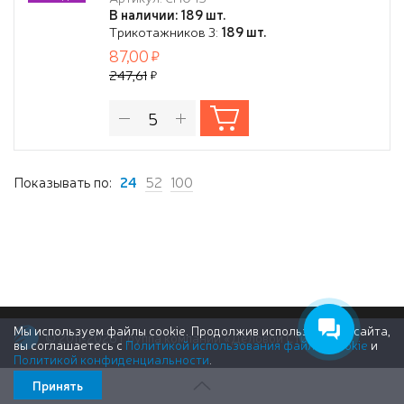
В наличии: 189 шт.
Трикотажников 3:
189 шт.
87,00
247,61
Показывать по:
24
52
100
Мы используем файлы cookie. Продолжив использование сайта,
© 2011-2026 Группа компаний «Деловой Стиль»
вы соглашаетесь с
Политикой использования файлов cookie
и
Политикой конфиденциальности
.
Принять