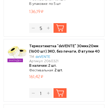
В упаковке: по 5 шт
136,19
Термоэтикетка "deVENTE" 30ммx20мм
(1600 шт) ЭКО, без печати, Ø втулки 40
мм
ТМ:
deVENTE
Артикул: 2060321
ЗАКЛАДКА
В наличии: 2 шт.
Фестивальная:
2 шт.
161,42