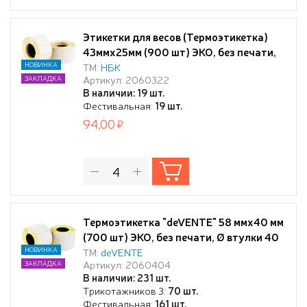
Этикетки для весов (Термоэтикетка)
43ммx25мм (900 шт) ЭКО, без печати,
Ø втулки 40 мм
НОВИНКА
ТМ:
НБК
Артикул: 2060322
ЗАКЛАДКА
В наличии: 19 шт.
Фестивальная:
19 шт.
94,00
Термоэтикетка "deVENTE" 58 ммx40 мм
(700 шт) ЭКО, без печати, Ø втулки 40
мм
НОВИНКА
ТМ:
deVENTE
Артикул: 2060404
ЗАКЛАДКА
В наличии: 231 шт.
Трикотажников 3:
70 шт.
Фестивальная:
161 шт.