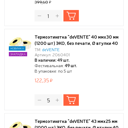
399,60
Термоэтикетка "deVENTE" 40 ммx30 мм
(1200 шт) ЭКО, без печати, Ø втулки 40
мм
НОВИНКА
ТМ:
deVENTE
Артикул: 2060401
ЗАКЛАДКА
В наличии: 49 шт.
Фестивальная:
49 шт.
В упаковке: по 5 шт
122,35
Термоэтикетка "deVENTE" 43 ммx25 мм
(1000 шт) ЭКО, без печати, Ø втулки 40