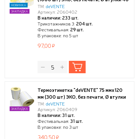
мм
НОВИНКА
ТМ:
deVENTE
Артикул: 2060402
ЗАКЛАДКА
В наличии: 233 шт.
Трикотажников 3:
204 шт.
Фестивальная:
29 шт.
В упаковке: по 5 шт
97,00
Термоэтикетка "deVENTE" 75 ммx120
мм (300 шт) ЭКО, без печати, Ø втулки
40 мм
ТМ:
deVENTE
Артикул: 2060409
ЗАКЛАДКА
В наличии: 31 шт.
Фестивальная:
31 шт.
В упаковке: по 3 шт
340,50