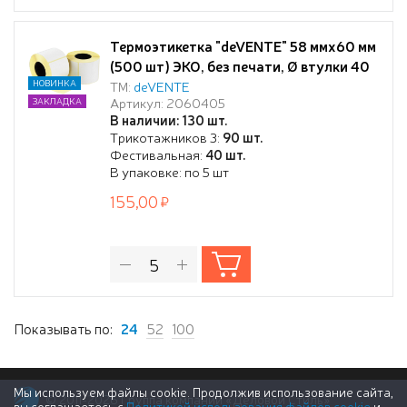
Термоэтикетка "deVENTE" 58 ммx60 мм
(500 шт) ЭКО, без печати, Ø втулки 40
мм
НОВИНКА
ТМ:
deVENTE
Артикул: 2060405
ЗАКЛАДКА
В наличии: 130 шт.
Трикотажников 3:
90 шт.
Фестивальная:
40 шт.
В упаковке: по 5 шт
155,00
Показывать по:
24
52
100
Мы используем файлы cookie. Продолжив использование сайта,
© 2011-2026 Группа компаний «Деловой Стиль»
вы соглашаетесь с
Политикой использования файлов cookie
и