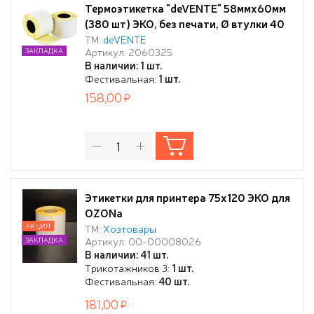
Термоэтикетка "deVENTE" 58ммx60мм
(380 шт) ЭКО, без печати, Ø втулки 40
мм
ТМ:
deVENTE
Артикул: 2060325
ЗАКЛАДКА
В наличии: 1 шт.
Фестивальная:
1 шт.
158,00
Этикетки для принтера 75х120 ЭКО для
OZONa
АКЦИЯ
ТМ:
Хозтовары
Артикул: 00-00008026
ЗАКЛАДКА
В наличии: 41 шт.
Трикотажников 3:
1 шт.
Фестивальная:
40 шт.
181,00