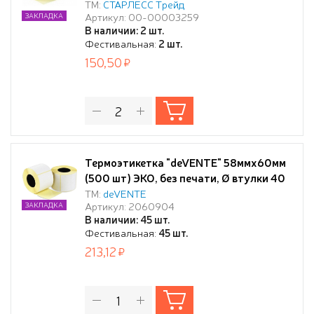
ТМ:
СТАРЛЕСС Трейд
Артикул: 00-00003259
ЗАКЛАДКА
В наличии: 2 шт.
Фестивальная:
2 шт.
150,50
Термоэтикетка "deVENTE" 58ммx60мм
(500 шт) ЭКО, без печати, Ø втулки 40
мм
ТМ:
deVENTE
Артикул: 2060904
ЗАКЛАДКА
В наличии: 45 шт.
Фестивальная:
45 шт.
213,12