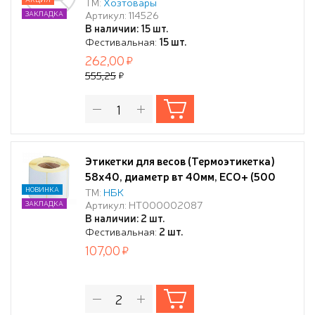
ТМ:
Хозтовары
Артикул: 114526
ЗАКЛАДКА
В наличии: 15 шт.
Фестивальная:
15 шт.
262,00
555,25
Этикетки для весов (Термоэтикетка)
58х40, диаметр вт 40мм, ECO+ (500
этикеток в рулоне) B НБК
НОВИНКА
ТМ:
НБК
Артикул: НТ000002087
ЗАКЛАДКА
В наличии: 2 шт.
Фестивальная:
2 шт.
107,00