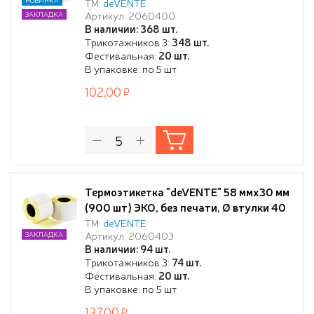
мм
ТМ:
deVENTE
Артикул: 2060400
ЗАКЛАДКА
В наличии: 368 шт.
Трикотажников 3:
348 шт.
Фестивальная:
20 шт.
В упаковке: по 5 шт
102,00
Термоэтикетка "deVENTE" 58 ммx30 мм
(900 шт) ЭКО, без печати, Ø втулки 40
мм
ТМ:
deVENTE
Артикул: 2060403
ЗАКЛАДКА
В наличии: 94 шт.
Трикотажников 3:
74 шт.
Фестивальная:
20 шт.
В упаковке: по 5 шт
137,00