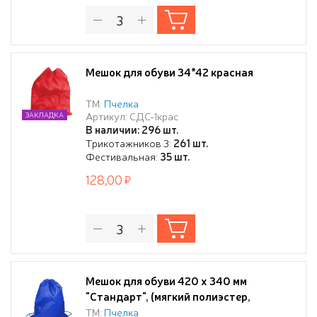
Мешок для обуви 34*42 красная
ТМ:
Пчелка
Артикул: СДС-1крас
ЗАКЛАДКА
В наличии: 296 шт.
Трикотажников 3:
261 шт.
Фестивальная:
35 шт.
128,00
Мешок для обуви 420 х 340 мм
"Стандарт", (мягкий полиэстер,
плотность 210 D), синий
ТМ:
Пчелка