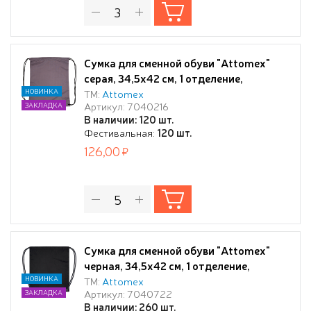
Сумка для сменной обуви "Attomex"
серая, 34,5x42 см, 1 отделение,
водоотталкивающая ткань, на
НОВИНКА
ТМ:
Attomex
Артикул: 7040216
ЗАКЛАДКА
веревочной завязке,
В наличии: 120 шт.
Фестивальная:
120 шт.
126,00
Сумка для сменной обуви "Attomex"
черная, 34,5x42 см, 1 отделение,
водоотталкивающая ткань, на
НОВИНКА
ТМ:
Attomex
Артикул: 7040722
ЗАКЛАДКА
веревочной завязке,
В наличии: 260 шт.