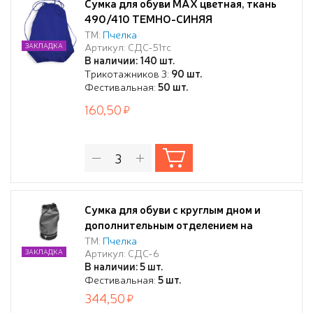
Сумка для обуви MAX цветная, ткань
490/410 ТЕМНО-СИНЯЯ
ТМ:
Пчелка
Артикул: СДС-51тс
ЗАКЛАДКА
В наличии: 140 шт.
Трикотажников 3:
90 шт.
Фестивальная:
50 шт.
160,50
Сумка для обуви с круглым дном и
дополнительным отделением на
молнии, ткань 410/335 СЕРО-ЧЕРНАЯ)
ТМ:
Пчелка
Артикул: СДС-6
ЗАКЛАДКА
В наличии: 5 шт.
Фестивальная:
5 шт.
344,50