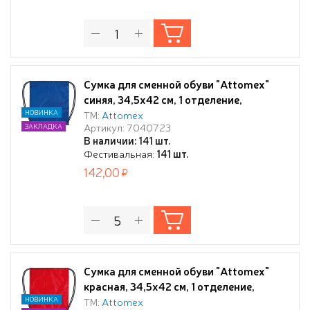
Сумка для сменной обуви "Attomex"
синяя, 34,5x42 см, 1 отделение,
водоотталкивающая ткань, на
НОВИНКА
ТМ:
Attomex
Артикул: 7040723
ЗАКЛАДКА
веревочной завязке,
В наличии: 141 шт.
Фестивальная:
141 шт.
142,00
Сумка для сменной обуви "Attomex"
красная, 34,5x42 см, 1 отделение,
водоотталкивающая ткань, на
НОВИНКА
ТМ:
Attomex