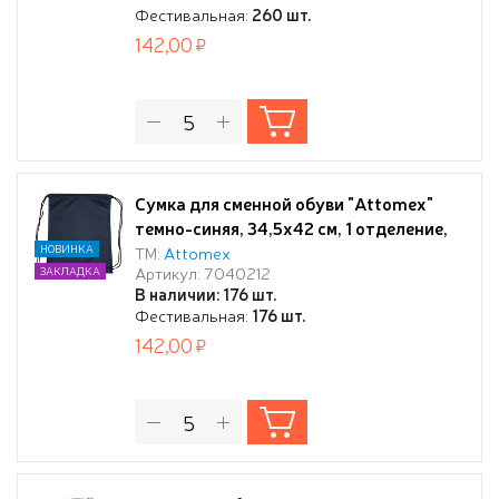
Фестивальная:
260 шт.
142,00
Сумка для сменной обуви "Attomex"
темно-синяя, 34,5x42 см, 1 отделение,
водоотталкивающая ткань, на
НОВИНКА
ТМ:
Attomex
Артикул: 7040212
ЗАКЛАДКА
веревочной завязке,
В наличии: 176 шт.
Фестивальная:
176 шт.
142,00