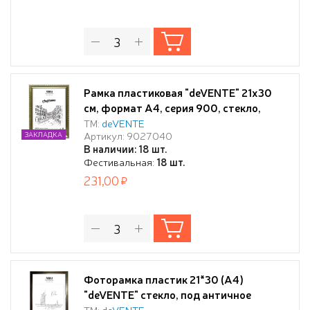
Рамка пластиковая "deVENTE" 21x30
см, формат A4, серия 900, стекло,
задняя панель - переплетный картон, с
ТМ:
deVENTE
Артикул: 9027040
ЗАКЛАДКА
креплением для подвеса, золотая, в
В наличии: 18 шт.
термоусадочной пленке
Фестивальная:
18 шт.
231,00
Фоторамка пластик 21*30 (А4)
"deVENTE" стекло, под античное
золото
ТМ:
deVENTE