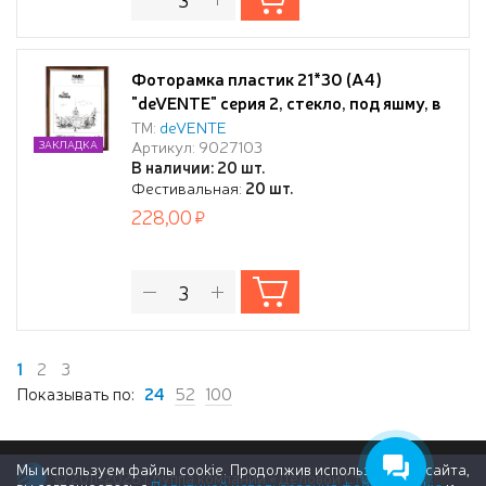
Фоторамка пластик 21*30 (А4)
"deVENTE" серия 2, стекло, под яшму, в
термоусадочной пленке
ТМ:
deVENTE
Артикул: 9027103
ЗАКЛАДКА
В наличии: 20 шт.
Фестивальная:
20 шт.
228,00
1
2
3
Показывать по:
24
52
100
Мы используем файлы cookie. Продолжив использование сайта,
© 2011-2026 Группа компаний «Деловой Стиль»