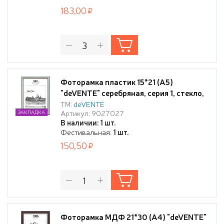
183,00
Фоторамка пластик 15*21 (А5)
"deVENTE" серебряная, серия 1, стекло,
задняя панель - переплетный картон, с
ТМ:
deVENTE
Артикул: 9027027
ЗАКЛАДКА
подставкой для установки на столе, в
В наличии: 1 шт.
термоусадочной пленке
Фестивальная:
1 шт.
150,50
Фоторамка МДФ 21*30 (A4) "deVENTE"