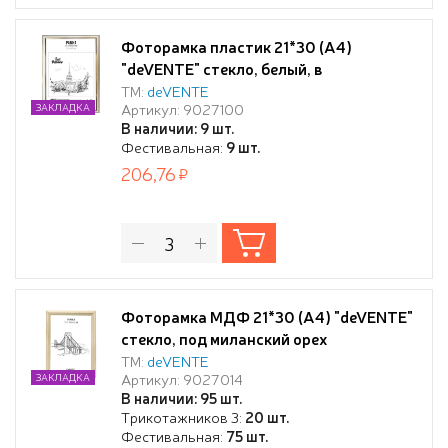
Фоторамка пластик 21*30 (А4)
"deVENTE" стекло, белый, в
термоусадочной пленке
ТМ:
deVENTE
Артикул: 9027100
ЗАКЛАДКА
В наличии: 9 шт.
Фестивальная:
9 шт.
206,76
Фоторамка МДФ 21*30 (А4) "deVENTE"
стекло, под миланский орех
ТМ:
deVENTE
Артикул: 9027014
ЗАКЛАДКА
В наличии: 95 шт.
Трикотажников 3:
20 шт.
Фестивальная:
75 шт.