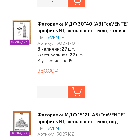
Фоторамка МДФ 30*40 (А3) "deVENTE"
профиль N1, акриловое стекло, задняя
панель - переплетный картон, с
ТМ:
deVENTE
Артикул: 9027170
ЗАКЛАДКА
креплением для подвеса, под орех, в
В наличии: 27 шт.
термоусадочной пленке
Фестивальная:
27 шт.
В упаковке: по 15 шт
350,00
Фоторамка МДФ 15*21 (А5) "deVENTE"
профиль N1, акриловое стекло, под
Миланский Орех, задняя панель-
ТМ:
deVENTE
Артикул: 9027162
ЗАКЛАДКА
переплетный картон, с подставкой для