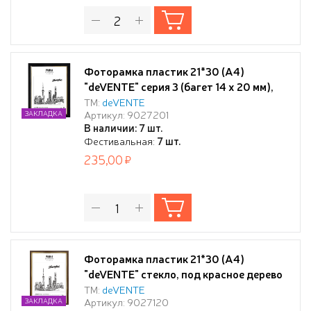
Фоторамка пластик 21*30 (А4)
"deVENTE" серия 3 (багет 14 x 20 мм),
черная с золотом, стекло, задняя
ТМ:
deVENTE
Артикул: 9027201
ЗАКЛАДКА
панель - переплетный картон, с
В наличии: 7 шт.
креплением для подвеса, в
Фестивальная:
7 шт.
термоусадочной пленке
235,00
Фоторамка пластик 21*30 (А4)
"deVENTE" стекло, под красное дерево
ТМ:
deVENTE
Артикул: 9027120
ЗАКЛАДКА