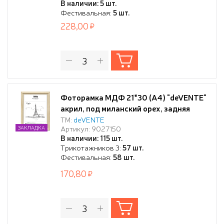
В наличии: 5 шт.
Фестивальная:
5 шт.
228,00
Фоторамка МДФ 21*30 (А4) "deVENTE"
акрил, под миланский орех, задняя
панель - переплетный картон
ТМ:
deVENTE
Артикул: 9027150
ЗАКЛАДКА
В наличии: 115 шт.
Трикотажников 3:
57 шт.
Фестивальная:
58 шт.
170,80