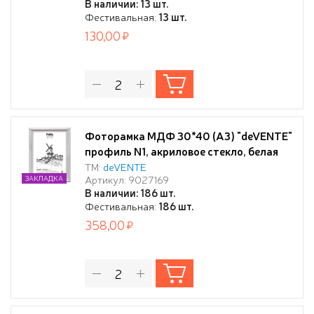
В наличии: 13 шт.
установки на столе,
Фестивальная:
13 шт.
130,00
Фоторамка МДФ 30*40 (А3) "deVENTE"
профиль N1, акриловое стекло, белая
ТМ:
deVENTE
Артикул: 9027169
ЗАКЛАДКА
В наличии: 186 шт.
Фестивальная:
186 шт.
358,00