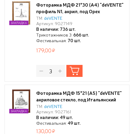
Фоторамка МДФ 21*30 (А4) "deVENTE"
профиль N1, акрил, под Орех
ТМ:
deVENTE
Артикул: 9027149
ЗАКЛАДКА
В наличии: 736 шт.
Трикотажников 3:
666 шт.
Фестивальная:
70 шт.
179,00
Фоторамка МДФ 15*21 (А5) "deVENTE"
акриловое стекло, под Итальянский
орех, в термоусадочной пленке
ТМ:
deVENTE
Артикул: 9027161
ЗАКЛАДКА
В наличии: 49 шт.
Фестивальная:
49 шт.
130,00