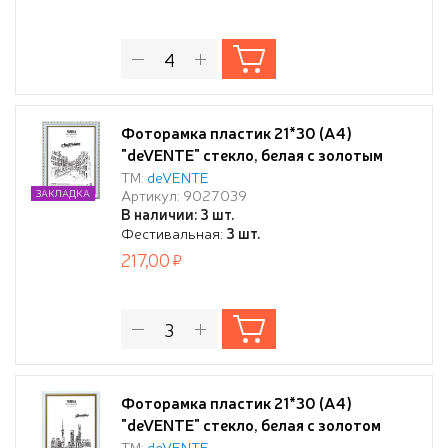
Фоторамка пластик 21*30 (А4)
"deVENTE" стекло, белая с золотым
напылением
ТМ:
deVENTE
Артикул: 9027039
ЗАКЛАДКА
В наличии: 3 шт.
Фестивальная:
3 шт.
217,00
Фоторамка пластик 21*30 (А4)
"deVENTE" стекло, белая с золотом
ТМ:
deVENTE