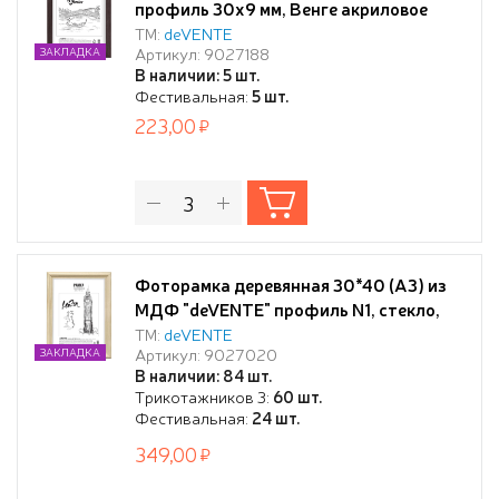
профиль 30x9 мм, Венге акриловое
стекло, задняя панель - переплетный
ТМ:
deVENTE
Артикул: 9027188
ЗАКЛАДКА
картон, с креплением для подвеса,
В наличии: 5 шт.
венге, в термоусадочной пленке
Фестивальная:
5 шт.
223,00
Фоторамка деревянная 30*40 (А3) из
МДФ "deVENTE" профиль N1, стекло,
под миланский орех
ТМ:
deVENTE
Артикул: 9027020
ЗАКЛАДКА
В наличии: 84 шт.
Трикотажников 3:
60 шт.
Фестивальная:
24 шт.
349,00