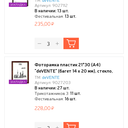
Артикул: 9027112
ЗАКЛАДКА
В наличии: 13 шт.
Фестивальная:
13 шт.
235,00
Фоторамка пластик 21*30 (А4)
"deVENTE" (багет 14 x 20 мм), стекло,
под яшму с золотом, в термоусадочной
ТМ:
deVENTE
Артикул: 9027203
ЗАКЛАДКА
пленке
В наличии: 27 шт.
Трикотажников 3:
11 шт.
Фестивальная:
16 шт.
228,00