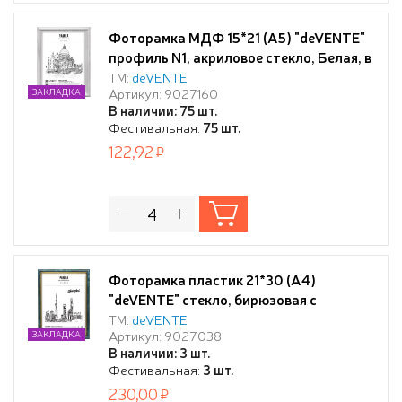
Фоторамка МДФ 15*21 (А5) "deVENTE"
профиль N1, акриловое стекло, Белая, в
термоусадочной пленке
ТМ:
deVENTE
Артикул: 9027160
ЗАКЛАДКА
В наличии: 75 шт.
Фестивальная:
75 шт.
122,92
Фоторамка пластик 21*30 (А4)
"deVENTE" стекло, бирюзовая с
золотом
ТМ:
deVENTE
Артикул: 9027038
ЗАКЛАДКА
В наличии: 3 шт.
Фестивальная:
3 шт.
230,00