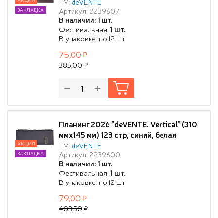
бумага 70 г/м², печать в 2 краски,
ТМ:
deVENTE
Артикул: 2239607
ЗАКЛАДКА
твердая обложка из искусственной
В наличии: 1 шт.
кожи с поролоном, отстрочка, термо
Фестивальная:
1 шт.
тиснение, евро спираль, в
В упаковке: по 12 шт
термоусадочной пленке,
75,00
385,00
Планинг 2026 "deVENTE. Vertical" (310
ммx145 мм) 128 стр, синий, белая
бумага 70 г/м², печать в 2 краски,
АКЦИЯ
ТМ:
deVENTE
Артикул: 2239600
ЗАКЛАДКА
твердая обложка из искусственной
В наличии: 1 шт.
кожи с поролоном, отстрочка, термо
Фестивальная:
1 шт.
тиснение, евро спираль, в
В упаковке: по 12 шт
термоусадочной пленке,
79,00
403,50