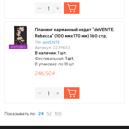
Планинг карманный недат "deVENTE.
Rebecca" (100 ммx170 мм) 160 стр,
черный, кремовая бумага 70 г/м²,
ТМ:
deVENTE
Артикул: 2239653
ЗАКЛАДКА
печать в 1 краску, твердая обложка из
В наличии: 1 шт.
искусственной кожи с поролоном,
Фестивальная:
1 шт.
светоотражающая печать, тиснение
В упаковке: по 18 шт
фольгой, отстрочка, черный форзац,
246,50
перфорация,
Показывать по:
24
52
100