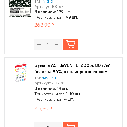
термоусадочной плёнке
ТМ:
INDEX
Артикул: 10067
В наличии: 199 шт.
Фестивальная:
199 шт.
268,00
Бумага А5 "deVENTE" 200 л, 80 г/м²,
белизна 96%, в полипропиленовом
пакете с клейким клапаном
ТМ:
deVENTE
Артикул: 2073801
В наличии: 14 шт.
Трикотажников 3:
10 шт.
Фестивальная:
4 шт.
217,50