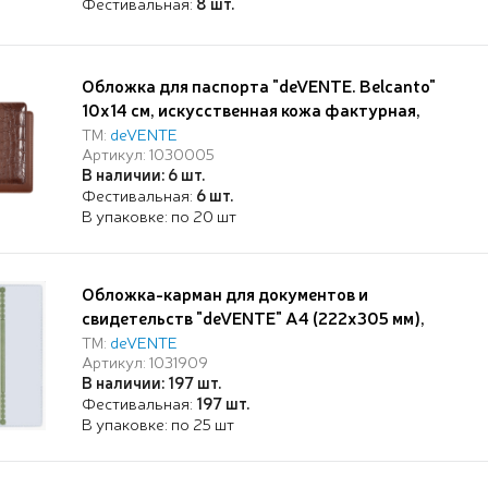
Фестивальная:
8 шт.
Обложка для паспорта "deVENTE. Belcanto"
10x14 см, искусственная кожа фактурная,
поролон, отстрочка, 5 отделений для визиток,
ТМ:
deVENTE
Артикул: 1030005
в пластиковом пакете с европодвесом,
В наличии: 6 шт.
коричневая
Фестивальная:
6 шт.
В упаковке: по 20 шт
Обложка-карман для документов и
свидетельств "deVENTE" A4 (222x305 мм),
ПВХ 300 мкм, антибликовая поверхность, без
ТМ:
deVENTE
Артикул: 1031909
отверстий, горизонтальный вход, прозрачная
В наличии: 197 шт.
Фестивальная:
197 шт.
В упаковке: по 25 шт