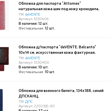
Обложка для паспорта "Attomex"
натуральная кожа шик под кожу крокодила,
прозрачные ПВХ клапаны с отделами для
ТМ:
deVENTE
Артикул: 1030606
визиток и сим карты, скругленные уголки,
В наличии: 12 шт.
бордовая
Фестивальная:
12 шт.
Обложка д/паспорта "deVENTE. Belcanto"
10x14 см, искусственная кожа фактурная,
поролон, отстрочка, 5 отделений для визиток,
ТМ:
deVENTE
Артикул: 1030400
в пластиковом пакете с европодвесом,
В наличии: 10 шт.
бордовая
Фестивальная:
10 шт.
Обложка для военного билета, 134х188, синий
ДПСКАНЦ,
ТМ:
ДПС
Артикул: 2203.ВБ-101
В наличии: 37 шт.