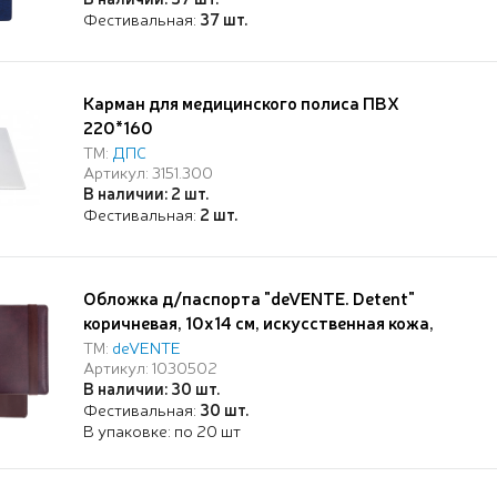
Фестивальная:
37 шт.
Карман для медицинского полиса ПВХ
220*160
ТМ:
ДПС
Артикул: 3151.300
В наличии: 2 шт.
Фестивальная:
2 шт.
Обложка д/паспорта "deVENTE. Detent"
коричневая, 10x14 см, искусственная кожа,
поролон, вертикальная резинка, отстрочка, 3
ТМ:
deVENTE
Артикул: 1030502
отделения для визиток, в пластиковом пакете с
В наличии: 30 шт.
европодвесом,
Фестивальная:
30 шт.
В упаковке: по 20 шт