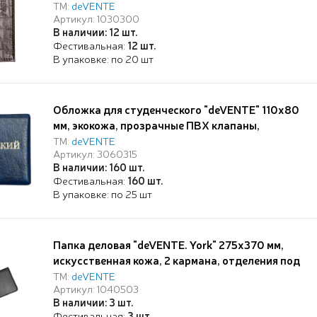
коричневая, прозрачный ПВХ клапан с
ТМ:
deVENTE
Артикул: 1030300
отделом для карты, кожаный клапан с 3-мя
В наличии: 12 шт.
карманами для карт,
Фестивальная:
12 шт.
В упаковке: по 20 шт
Обложка для студенческого "deVENTE" 110x80
мм, экокожа, прозрачные ПВХ клапаны,
тиснение фольгой, синяя, индивидуальная
ТМ:
deVENTE
Артикул: 3060315
упаковка
В наличии: 160 шт.
Фестивальная:
160 шт.
В упаковке: по 25 шт
Папка деловая "deVENTE. York" 275x370 мм,
искусственная кожа, 2 кармана, отделения под
визитки и ручки, на молнии, черная
ТМ:
deVENTE
Артикул: 1040503
В наличии: 3 шт.
Фестивальная:
3 шт.