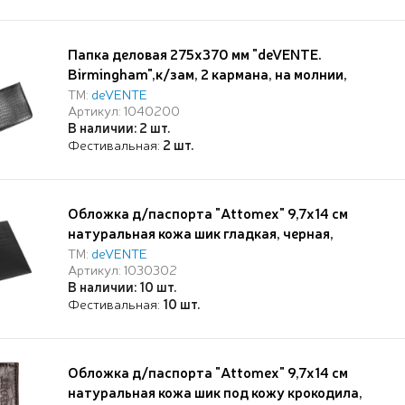
Папка деловая 275x370 мм "deVENTE.
Birmingham",к/зам, 2 кармана, на молнии,
черная
ТМ:
deVENTE
Артикул: 1040200
В наличии: 2 шт.
Фестивальная:
2 шт.
Обложка д/паспорта "Attomex" 9,7x14 см
натуральная кожа шик гладкая, черная,
прозрачный ПВХ клапан и кожаный клапан с
ТМ:
deVENTE
Артикул: 1030302
отделениями для визиток и сим карты,
В наличии: 10 шт.
скругленные уголки, индивидуальная
Фестивальная:
10 шт.
упаковка
Обложка д/паспорта "Attomex" 9,7x14 см
натуральная кожа шик под кожу крокодила,