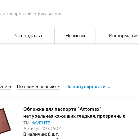
жа товаров для офиса и дома
Распродажа
Новинки
Информация
ене
По наименованию
По популярности
Обложка для паспорта "Attomex"
натуральная кожа шик гладкая, прозрачные
ПВХ клапаны с отделами для визиток и сим
ТМ:
deVENTE
Артикул: 1030602
карты, скругленные уголки, бордовая
В наличии: 8 шт.