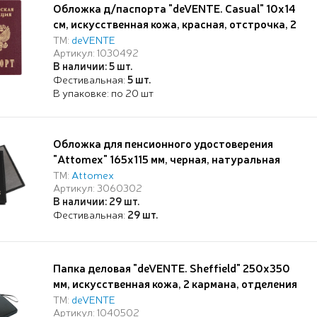
Обложка д/паспорта "deVENTE. Casual" 10x14
см, искусственная кожа, красная, отстрочка, 2
отделения для визиток, в пластиковом пакете с
ТМ:
deVENTE
Артикул: 1030492
европодвесом,
В наличии: 5 шт.
Фестивальная:
5 шт.
В упаковке: по 20 шт
Обложка для пенсионного удостоверения
"Attomex" 165x115 мм, черная, натуральная
кожа шик гладкая, прозрачные ПВХ клапаны,
ТМ:
Attomex
Артикул: 3060302
тиснение золотистой фольгой,
В наличии: 29 шт.
индивидуальная упаковка
Фестивальная:
29 шт.
Папка деловая "deVENTE. Sheffield" 250x350
мм, искусственная кожа, 2 кармана, отделения
под визитки и ручки, с ручкой-петлей, на
ТМ:
deVENTE
Артикул: 1040502
молнии, черная