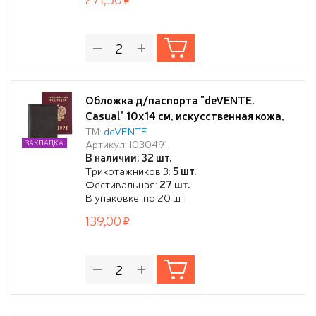
Обложка д/паспорта "deVENTE.
Casual" 10x14 см, искусственная кожа,
черная, отстрочка, 2 отделения для
ТМ:
deVENTE
Артикул: 1030491
ЗАКЛАДКА
визиток, в пластиковом пакете с
В наличии: 32 шт.
европодвесом,
Трикотажников 3:
5 шт.
Фестивальная:
27 шт.
В упаковке: по 20 шт
139,00