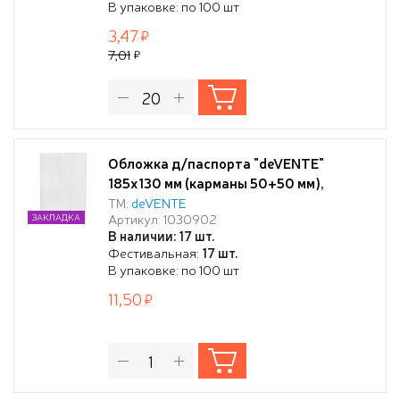
В упаковке: по 100 шт
3,47
7,01
Обложка д/паспорта "deVENTE"
185x130 мм (карманы 50+50 мм),
прозрачный ПВХ 120 мкм
ТМ:
deVENTE
Артикул: 1030902
ЗАКЛАДКА
В наличии: 17 шт.
Фестивальная:
17 шт.
В упаковке: по 100 шт
11,50