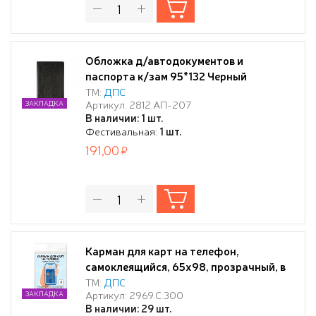
Обложка д/автодокументов и
паспорта к/зам 95*132 Черный
ТМ:
ДПС
Артикул: 2812.АП-207
ЗАКЛАДКА
В наличии: 1 шт.
Фестивальная:
1 шт.
191,00
Карман для карт на телефон,
самоклеящийся, 65х98, прозрачный, в
упак. 2шт.
ТМ:
ДПС
Артикул: 2969.С.300
ЗАКЛАДКА
В наличии: 29 шт.