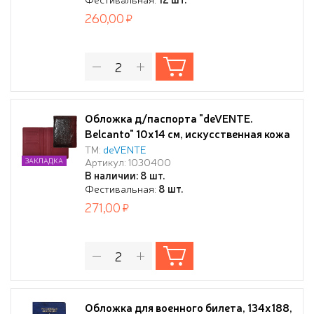
260,00
Обложка д/паспорта "deVENTE.
Belcanto" 10x14 см, искусственная кожа
фактурная, поролон, отстрочка, 5
ТМ:
deVENTE
Артикул: 1030400
ЗАКЛАДКА
отделений для визиток, в пластиковом
В наличии: 8 шт.
пакете с европодвесом, бордовая
Фестивальная:
8 шт.
271,00
Обложка для военного билета, 134х188,