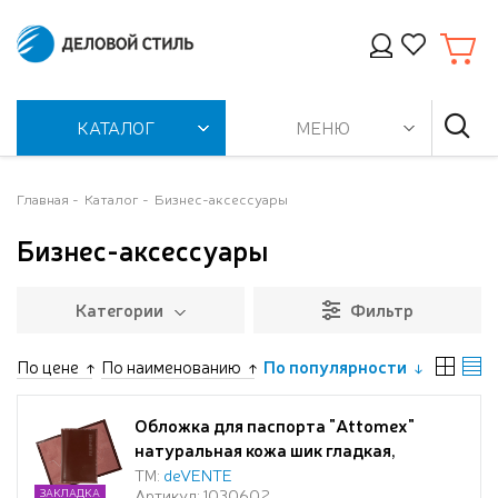
КАТАЛОГ
МЕНЮ
Главная
Каталог
Бизнес-аксессуары
Бизнес-аксессуары
Категории
Фильтр
По цене
По наименованию
По популярности
Обложка для паспорта "Attomex"
натуральная кожа шик гладкая,
прозрачные ПВХ клапаны с отделами
ТМ:
deVENTE
Артикул: 1030602
ЗАКЛАДКА