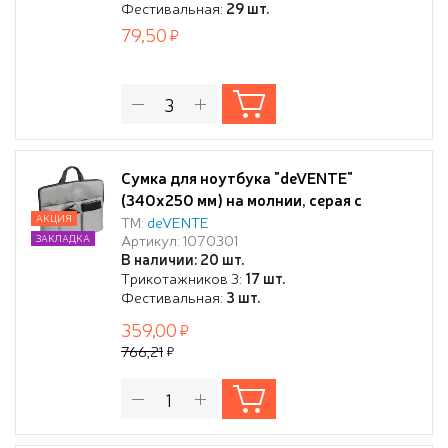
Фестивальная:
29 шт.
79,50
Сумка для ноутбука "deVENTE"
(340х250 мм) на молнии, серая с
черной отделкой, 1 внешний большой
АКЦИЯ
ТМ:
deVENTE
Артикул: 1070301
ЗАКЛАДКА
карман на молнии для бумаг, 3 внешних
В наличии: 20 шт.
вертикальных кармана для телефона,
Трикотажников 3:
17 шт.
проводов, ручкек, блокнотов,
Фестивальная:
3 шт.
359,00
766,21