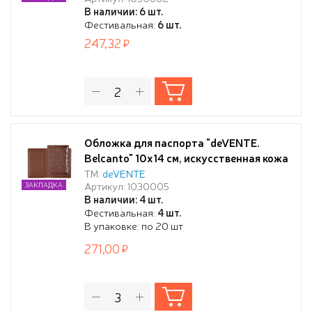
для визиток и сим карты, скругленные
В наличии: 6 шт.
уголки, бордовая
Фестивальная:
6 шт.
247,32
Обложка для паспорта "deVENTE.
Belcanto" 10x14 см, искусственная кожа
фактурная, поролон, отстрочка, 5
ТМ:
deVENTE
Артикул: 1030005
ЗАКЛАДКА
отделений для визиток, в пластиковом
В наличии: 4 шт.
пакете с европодвесом, коричневая
Фестивальная:
4 шт.
В упаковке: по 20 шт
271,00