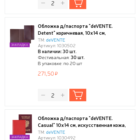
Обложка д/паспорта "deVENTE.
Detent" коричневая, 10x14 см,
искусственная кожа, поролон,
ТМ:
deVENTE
Артикул: 1030502
ЗАКЛАДКА
вертикальная резинка, отстрочка, 3
В наличии: 30 шт.
отделения для визиток, в пластиковом
Фестивальная:
30 шт.
пакете с европодвесом,
В упаковке: по 20 шт
271,50
Обложка д/паспорта "deVENTE.
Casual" 10x14 см, искусственная кожа,
красная, отстрочка, 2 отделения для
ТМ:
deVENTE
Артикул: 1030492
ЗАКЛАДКА
визиток, в пластиковом пакете с