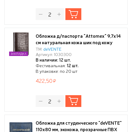
Обложка д/паспорта "Attomex" 9,7x14
см натуральная кожа шик под кожу
крокодила, коричневая, прозрачный
ТМ:
deVENTE
Артикул: 1030300
ЗАКЛАДКА
ПВХ клапан с отделом для карты,
В наличии: 12 шт.
кожаный клапан с 3-мя карманами для
Фестивальная:
12 шт.
карт,
В упаковке: по 20 шт
422,50
Обложка для студенческого "deVENTE"
110x80 мм, экокожа, прозрачные ПВХ