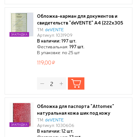
Обложка-карман для документов и
свидетельств "deVENTE" A4 (222x305
мм), ПВХ 300 мкм, антибликовая
ТМ:
deVENTE
Артикул: 1031909
ЗАКЛАДКА
поверхность, без отверстий,
В наличии: 197 шт.
горизонтальный вход, прозрачная
Фестивальная:
197 шт.
В упаковке: по 25 шт
119,00
Обложка для паспорта "Attomex"
натуральная кожа шик под кожу
крокодила, прозрачные ПВХ клапаны с
ТМ:
deVENTE
Артикул: 1030606
ЗАКЛАДКА
отделами для визиток и сим карты,
В наличии: 12 шт.
скругленные уголки, бордовая
Фестивальная:
12 шт.