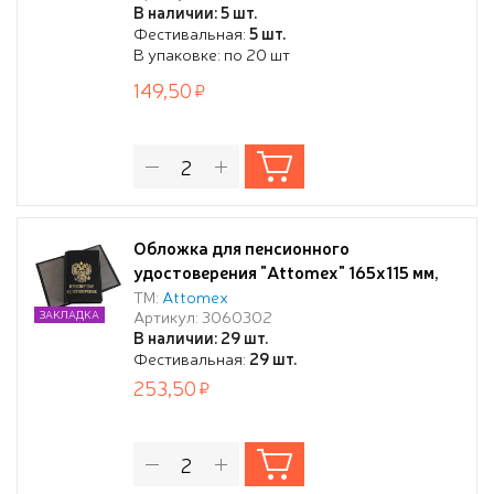
В наличии: 5 шт.
европодвесом,
Фестивальная:
5 шт.
В упаковке: по 20 шт
149,50
Обложка для пенсионного
удостоверения "Attomex" 165x115 мм,
черная, натуральная кожа шик гладкая,
ТМ:
Attomex
Артикул: 3060302
ЗАКЛАДКА
прозрачные ПВХ клапаны, тиснение
В наличии: 29 шт.
золотистой фольгой, индивидуальная
Фестивальная:
29 шт.
упаковка
253,50