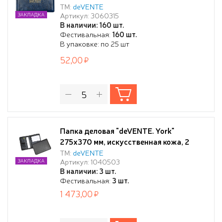
клапаны, тиснение фольгой, синяя,
ТМ:
deVENTE
Артикул: 3060315
ЗАКЛАДКА
индивидуальная упаковка
В наличии: 160 шт.
Фестивальная:
160 шт.
В упаковке: по 25 шт
52,00
Папка деловая "deVENTE. York"
275x370 мм, искусственная кожа, 2
кармана, отделения под визитки и
ТМ:
deVENTE
Артикул: 1040503
ЗАКЛАДКА
ручки, на молнии, черная
В наличии: 3 шт.
Фестивальная:
3 шт.
1 473,00