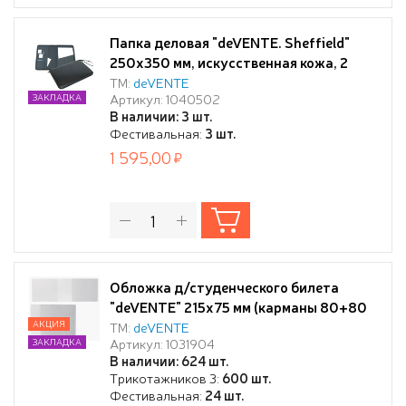
Папка деловая "deVENTE. Sheffield"
250x350 мм, искусственная кожа, 2
кармана, отделения под визитки и
ТМ:
deVENTE
Артикул: 1040502
ЗАКЛАДКА
ручки, с ручкой-петлей, на молнии,
В наличии: 3 шт.
черная
Фестивальная:
3 шт.
1 595,00
Обложка д/студенческого билета
"deVENTE" 215x75 мм (карманы 80+80
мм), прозрачный ПВХ 120 мкм
АКЦИЯ
ТМ:
deVENTE
Артикул: 1031904
ЗАКЛАДКА
В наличии: 624 шт.
Трикотажников 3:
600 шт.
Фестивальная:
24 шт.