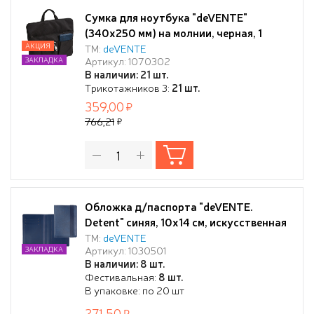
Сумка для ноутбука "deVENTE"
(340х250 мм) на молнии, черная, 1
внешний большой карман на молнии
АКЦИЯ
ТМ:
deVENTE
Артикул: 1070302
ЗАКЛАДКА
для бумаг, 3 внешних вертикальных
В наличии: 21 шт.
кармана для телефона, проводов,
Трикотажников 3:
21 шт.
ручкек, блокнотов
359,00
766,21
Обложка д/паспорта "deVENTE.
Detent" синяя, 10x14 см, искусственная
кожа, поролон, вертикальная резинка,
ТМ:
deVENTE
Артикул: 1030501
ЗАКЛАДКА
отстрочка, 3 отделения для визиток, в
В наличии: 8 шт.
пластиковом пакете с европодвесом,
Фестивальная:
8 шт.
В упаковке: по 20 шт
271,50