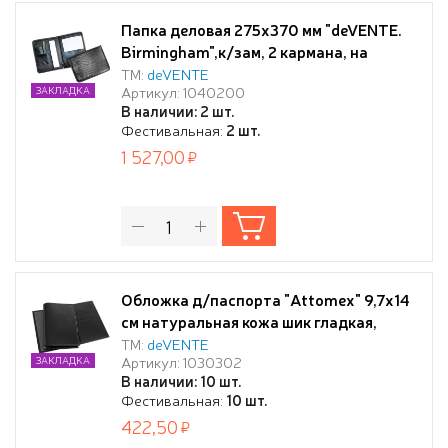
Папка деловая 275x370 мм "deVENTE.
Birmingham",к/зам, 2 кармана, на
молнии, черная
ТМ:
deVENTE
Артикул: 1040200
ЗАКЛАДКА
В наличии: 2 шт.
Фестивальная:
2 шт.
1 527,00
Обложка д/паспорта "Attomex" 9,7x14
см натуральная кожа шик гладкая,
черная, прозрачный ПВХ клапан и
ТМ:
deVENTE
Артикул: 1030302
ЗАКЛАДКА
кожаный клапан с отделениями для
В наличии: 10 шт.
визиток и сим карты, скругленные
Фестивальная:
10 шт.
уголки, индивидуальная упаковка
422,50