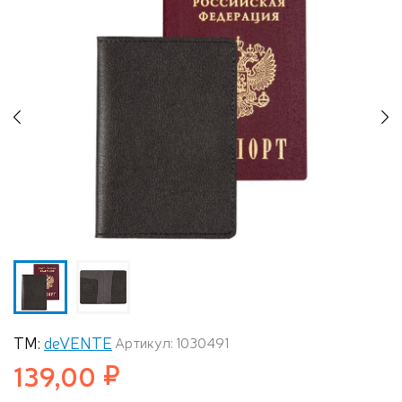
Previous
N
ТМ:
deVENTE
Артикул: 1030491
139,00