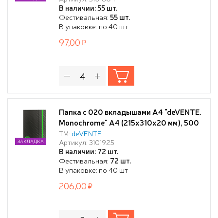
липучке, вкладыши 30 мкм,
В наличии: 55 шт.
индивидуальная маркировка,
Фестивальная:
55 шт.
непрозрачная бирюзовая
В упаковке: по 40 шт
97,00
Папка с 020 вкладышами A4 "deVENTE.
Monochrome" A4 (215x310x20 мм), 500
мкм, с рельефной фактурной
ТМ:
deVENTE
Артикул: 3101925
ЗАКЛАДКА
поверхностью, вкладыши 30 мкм,
В наличии: 72 шт.
вертикальная неоновая зеленая
Фестивальная:
72 шт.
резинка 15 мм, индивидуальная
В упаковке: по 40 шт
маркировка, непрозрачная черная с
206,00
неновым зеленым