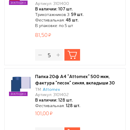
Артикул: 3101400
ЗАКЛАДКА
В наличии: 107 шт.
Трикотажников 3:
59 шт.
Фестивальная:
48 шт.
В упаковке: по 5 шт
81,50
Папка 20ф А4 "Attomex" 500 мкм,
фактура "песок" синяя, вкладыши 30
мкм
ТМ:
Attomex
Артикул: 3101402
ЗАКЛАДКА
В наличии: 128 шт.
Фестивальная:
128 шт.
101,00