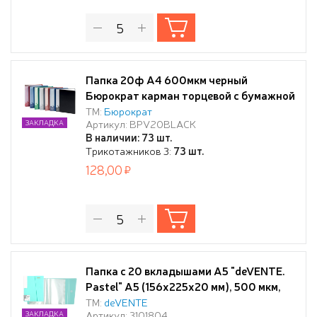
Папка 20ф A4 600мкм черный
Бюрократ карман торцевой с бумажной
вставкой
ТМ:
Бюрократ
Артикул: BPV20BLACK
ЗАКЛАДКА
В наличии: 73 шт.
Трикотажников 3:
73 шт.
128,00
Папка с 20 вкладышами А5 "deVENTE.
Pastel" А5 (156x225x20 мм), 500 мкм,
фактура "песок" с клапаном на
ТМ:
deVENTE
Артикул: 3101804
ЗАКЛАДКА