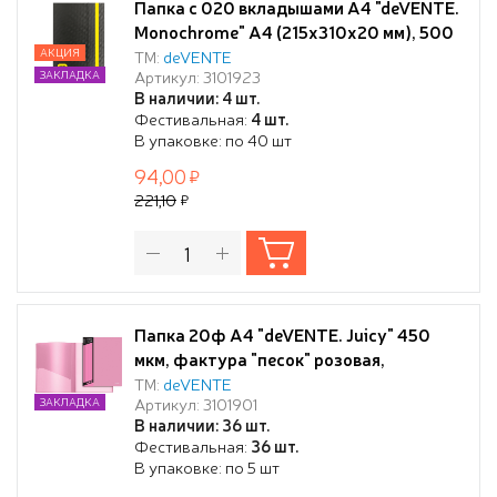
Папка с 020 вкладышами A4 "deVENTE.
Monochrome" A4 (215x310x20 мм), 500
мкм, с рельефной фактурной
АКЦИЯ
ТМ:
deVENTE
Артикул: 3101923
ЗАКЛАДКА
поверхностью, вкладыши 30 мкм,
В наличии: 4 шт.
вертикальная неоновая желтая резинка
Фестивальная:
4 шт.
15 мм, индивидуальная маркировка,
В упаковке: по 40 шт
непрозрачная черная с неновым
94,00
желтым
221,10
Папка 20ф А4 "deVENTE. Juicy" 450
мкм, фактура "песок" розовая,
вкладыши 30 мкм, внешний карман со
ТМ:
deVENTE
Артикул: 3101901
ЗАКЛАДКА
сменной этикеткой, внутренний карман,
В наличии: 36 шт.
Фестивальная:
36 шт.
В упаковке: по 5 шт