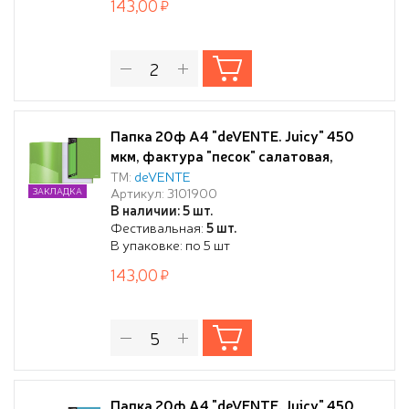
143,00
Папка 20ф А4 "deVENTE. Juicy" 450
мкм, фактура "песок" салатовая,
вкладыши 30 мкм, внешний карман со
ТМ:
deVENTE
Артикул: 3101900
ЗАКЛАДКА
сменной этикеткой, внутренний карман
В наличии: 5 шт.
Фестивальная:
5 шт.
В упаковке: по 5 шт
143,00
Папка 20ф А4 "deVENTE. Juicy" 450