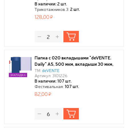
В наличии: 2 шт.
Трикотажников 3:
2 шт.
128,00
Папка с 020 вкладышами "deVENTE.
Daily" A5, 500 мкм, вкладыши 30 мкм,
фактура "песок" сменная этикетка,
ТМ:
deVENTE
Артикул: 3101226
ЗАКЛАДКА
непрозрачная синяя
В наличии: 107 шт.
Фестивальная:
107 шт.
82,00