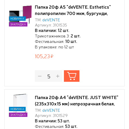
Папка 20ф А5 "deVENTE. Esthetics"
полипропилен 700 мкм, бургунди,
фактура "soft-touch" вкладыши 30
НОВИНКА
ТМ:
deVENTE
Артикул: 3101535
ЗАКЛАДКА
мкм, внутренний карман 160 мкм,
В наличии: 12 шт.
индивидуальная упаковка, A5
Трикотажников 3:
2 шт.
(165x220x10 мм)
Фестивальная:
10 шт.
В упаковке: по 12 шт
105,23
Папка 20ф А4 "deVENTE. JUST WHITE"
(235x310x15 мм) непрозрачная белая,
полипропилен 650 мкм, фактура "soft-
НОВИНКА
ТМ:
deVENTE
Артикул: 3101529
ЗАКЛАДКА
touch" вкладыши 30 мкм, внутренний
В наличии: 53 шт.
карман 160 мкм, индивидуальная
Фестивальная:
53 шт.
упаковка,