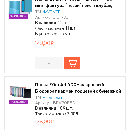
мкм, фактура "песок" ярко-голубая,
вкладыши 30 мкм, внешний карман со
ТМ:
deVENTE
Артикул: 3101903
ЗАКЛАДКА
сменной этикеткой, внутренний карман,
В наличии: 11 шт.
Фестивальная:
11 шт.
В упаковке: по 5 шт
143,00
Папка 20ф A4 600мкм красный
Бюрократ карман торцевой с бумажной
вставкой
ТМ:
Бюрократ
Артикул: BPV20RED
ЗАКЛАДКА
В наличии: 109 шт.
Трикотажников 3:
109 шт.
128,00