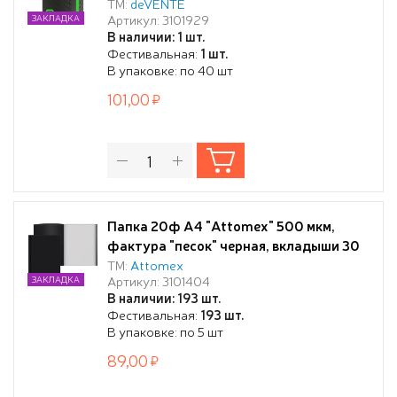
мкм, с рельефной фактурной
ТМ:
deVENTE
Артикул: 3101929
ЗАКЛАДКА
поверхностью, вкладыши 30 мкм,
В наличии: 1 шт.
вертикальная неоновая зеленая
Фестивальная:
1 шт.
резинка 15 мм, индивидуальная
В упаковке: по 40 шт
маркировка, непрозрачная черная с
101,00
неновым зеленым
Папка 20ф А4 "Attomex" 500 мкм,
фактура "песок" черная, вкладыши 30
мкм
ТМ:
Attomex
Артикул: 3101404
ЗАКЛАДКА
В наличии: 193 шт.
Фестивальная:
193 шт.
В упаковке: по 5 шт
89,00