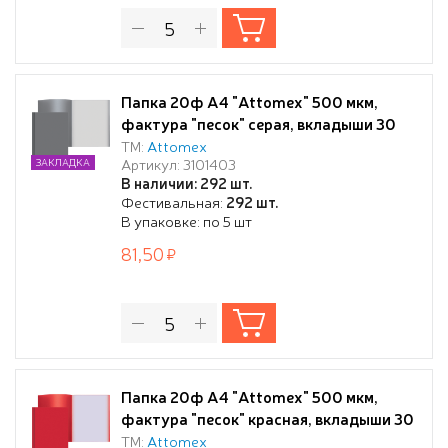
Папка 20ф А4 "Attomex" 500 мкм,
фактура "песок" серая, вкладыши 30
мкм
ТМ:
Attomex
Артикул: 3101403
ЗАКЛАДКА
В наличии: 292 шт.
Фестивальная:
292 шт.
В упаковке: по 5 шт
81,50
Папка 20ф А4 "Attomex" 500 мкм,
фактура "песок" красная, вкладыши 30
мкм
ТМ:
Attomex