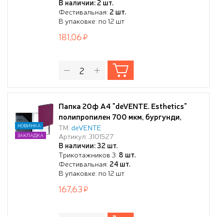
В наличии: 2 шт.
индивидуальная упаковка
Фестивальная:
2 шт.
В упаковке: по 12 шт
181,06
Папка 20ф А4 "deVENTE. Esthetics"
полипропилен 700 мкм, бургунди,
фактура "soft-touch" вкладыши 30
НОВИНКА
ТМ:
deVENTE
Артикул: 3101527
ЗАКЛАДКА
мкм, внутренний карман 160 мкм,
В наличии: 32 шт.
индивидуальная упаковка, A4
Трикотажников 3:
8 шт.
(235x310x15 мм)
Фестивальная:
24 шт.
В упаковке: по 12 шт
167,63