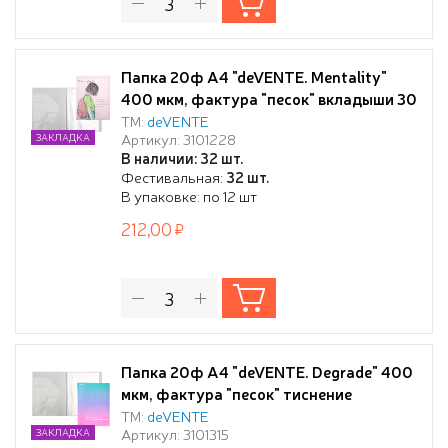
Папка 20ф A4 "deVENTE. Mentality"
400 мкм, фактура "песок" вкладыши 30
мкм, с внутренним карманом 160 мкм,
ТМ:
deVENTE
Артикул: 3101228
ЗАКЛАДКА
индивидуальная упаковка
В наличии: 32 шт.
Фестивальная:
32 шт.
В упаковке: по 12 шт
212,00
Папка 20ф А4 "deVENTE. Degrade" 400
мкм, фактура "песок" тиснение
фольгой, вкладыши 30 мкм, с
ТМ:
deVENTE
Артикул: 3101315
ЗАКЛАДКА
внутренним карманом 160 мкм,