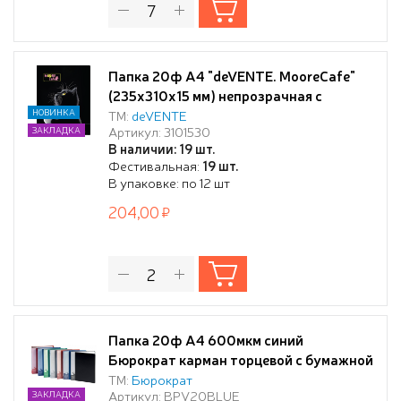
Папка 20ф А4 "deVENTE. MooreCafe"
(235x310x15 мм) непрозрачная с
рисунком, полипропилен 450 мкм,
НОВИНКА
ТМ:
deVENTE
Артикул: 3101530
ЗАКЛАДКА
фактура "песок" вкладыши 30 мкм,
В наличии: 19 шт.
внутренний карман 160 мкм,
Фестивальная:
19 шт.
индивидуальная упаковка,
В упаковке: по 12 шт
204,00
Папка 20ф A4 600мкм синий
Бюрократ карман торцевой с бумажной
вставкой
ТМ:
Бюрократ
Артикул: BPV20BLUE
ЗАКЛАДКА