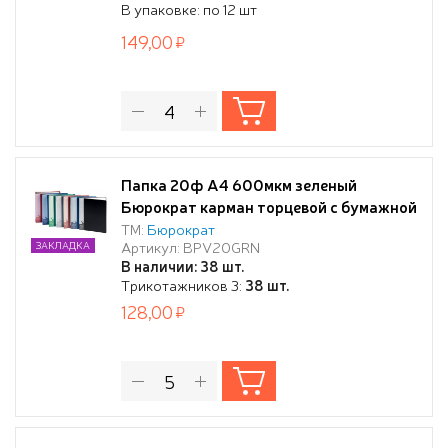
В упаковке: по 12 шт
149,00
Папка 20ф A4 600мкм зеленый
Бюрократ карман торцевой с бумажной
вставкой
ТМ:
Бюрократ
Артикул: BPV20GRN
ЗАКЛАДКА
В наличии: 38 шт.
Трикотажников 3:
38 шт.
128,00