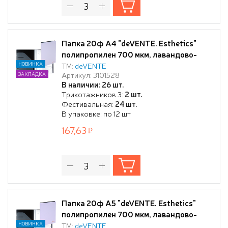
Папка 20ф А4 "deVENTE. Esthetics"
полипропилен 700 мкм, лавандово-
пепельная, фактура "soft-touch"
НОВИНКА
ТМ:
deVENTE
Артикул: 3101528
ЗАКЛАДКА
вкладыши 30 мкм, внутренний карман
В наличии: 26 шт.
160 мкм, индивидуальная упаковка,
Трикотажников 3:
2 шт.
Фестивальная:
24 шт.
В упаковке: по 12 шт
167,63
Папка 20ф А5 "deVENTE. Esthetics"
полипропилен 700 мкм, лавандово-
пепельная, фактура "soft-touch"
НОВИНКА
ТМ:
deVENTE