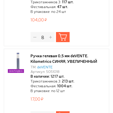
Трикотажников 3:
117 шт.
Фестивальная:
47 шт.
В упаковке: по 24 шт
104,00
Ручка гелевая 0,5 мм deVENTE.
Kilometrico СИНЯЯ, УВЕЛИЧЕННЫЙ
объём чернил, длина 1200 м,
ТМ:
deVENTE
Артикул: 5051018
ЗАКЛАДКА
прозрачный корпус,
В наличии: 1217 шт.
Трикотажников 3:
213 шт.
Фестивальная:
1004 шт.
В упаковке: по 12 шт
17,00