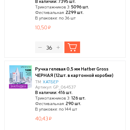
В наличии: 7395 шт.
маркировка, черная
Трикотажников 3:
5096 шт.
Фестивальная:
2299 шт.
В упаковке: по 36 шт
10,50
Ручка гелевая 0,5 мм Hatber Gross
ЧЕРНАЯ (12шт. в картонной коробке)
ТМ:
ХАТБЕР
Артикул: GP_064537
ЗАКЛАДКА
В наличии: 416 шт.
Трикотажников 3:
126 шт.
Фестивальная:
290 шт.
В упаковке: по 144 шт
40,43