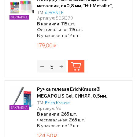
металлик, d=0,8 мм, "Hit Metallic",
прозрачно-матовый корпус, сменный
ТМ:
deVENTE
Артикул: 5051379
ЗАКЛАДКА
стержень, в пластиковом блистере
В наличии: 115 шт.
Фестивальная:
115 шт.
В упаковке: по 12 шт
179,00
Ручка гелевая ErichKrause®
MEGAPOLIS Gel, СИНЯЯ, 0,5мм,
ТМ:
Erich Krause
Артикул: 92
ЗАКЛАДКА
В наличии: 265 шт.
Фестивальная:
265 шт.
В упаковке: по 12 шт
124,50