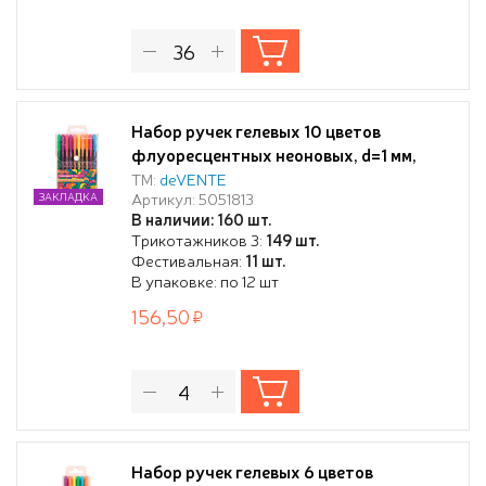
Набор ручек гелевых 10 цветов
флуоресцентных неоновых, d=1 мм,
"Neon Black", черный корпус с цветными
ТМ:
deVENTE
Артикул: 5051813
ЗАКЛАДКА
полосами, сменный стержень, в
В наличии: 160 шт.
пластиковом блистере
Трикотажников 3:
149 шт.
Фестивальная:
11 шт.
В упаковке: по 12 шт
156,50
Набор ручек гелевых 6 цветов