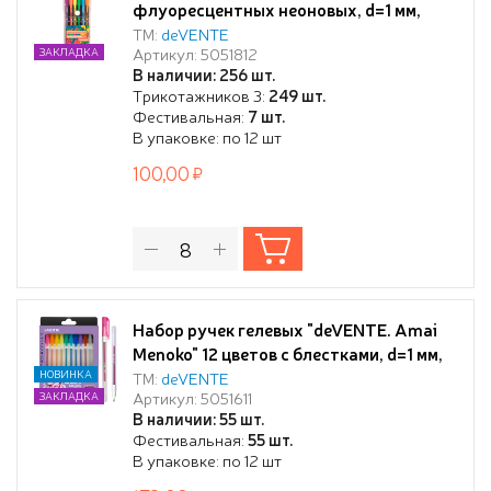
флуоресцентных неоновых, d=1 мм,
"Neon Black", черный корпус с цветными
ТМ:
deVENTE
Артикул: 5051812
ЗАКЛАДКА
полосами, сменный стержень, в
В наличии: 256 шт.
пластиковом блистере
Трикотажников 3:
249 шт.
Фестивальная:
7 шт.
В упаковке: по 12 шт
100,00
Набор ручек гелевых "deVENTE. Amai
Menoko" 12 цветов с блестками, d=1 мм,
прозрачно-матовый корпус, сменный
НОВИНКА
ТМ:
deVENTE
Артикул: 5051611
ЗАКЛАДКА
стержень, в картонной коробке
В наличии: 55 шт.
Фестивальная:
55 шт.
В упаковке: по 12 шт