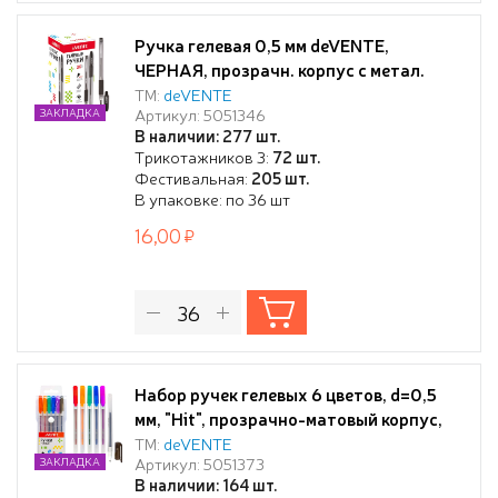
Ручка гелевая 0,5 мм deVENTE,
ЧЕРНАЯ, прозрачн. корпус с метал.
наконечником и держат
ТМ:
deVENTE
Артикул: 5051346
ЗАКЛАДКА
В наличии: 277 шт.
Трикотажников 3:
72 шт.
Фестивальная:
205 шт.
В упаковке: по 36 шт
16,00
Набор ручек гелевых 6 цветов, d=0,5
мм, "Hit", прозрачно-матовый корпус,
сменный стержень, в пластиковом
ТМ:
deVENTE
Артикул: 5051373
ЗАКЛАДКА
блистере
В наличии: 164 шт.