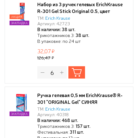
Набор из 3 ручек гелевых ErichKrause
R-301 Gel Stick Original 0.5, цвет
чернил: синий (в пакете)
АКЦИЯ
ТМ:
Erich Krause
Артикул: 42723
ЗАКЛАДКА
В наличии: 38 шт.
Трикотажников 3:
38 шт.
В упаковке: по 24 шт
32,07
126,47
Ручка гелевая 0,5 мм ErichKrause® R-
301 "ORIGINAL Gel" СИНЯЯ
ТМ:
Erich Krause
Артикул: 40318
ЗАКЛАДКА
В наличии: 468 шт.
Трикотажников 3:
157 шт.
Фестивальная:
311 шт.
В упаковке: по 12 шт