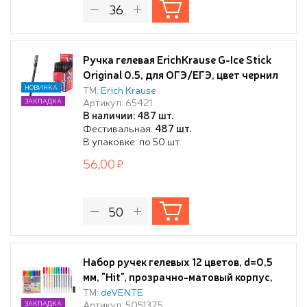
Ручка гелевая ErichKrause G-Ice Stick
Original 0.5, для ОГЭ/ЕГЭ, цвет чернил
черный (в коробке по 50 шт.)
НОВИНКА
ТМ:
Erich Krause
Артикул: 65421
ЗАКЛАДКА
В наличии: 487 шт.
Фестивальная:
487 шт.
В упаковке: по 50 шт
56,00
Набор ручек гелевых 12 цветов, d=0,5
мм, "Hit", прозрачно-матовый корпус,
сменный стержень, в пластиковом
ТМ:
deVENTE
Артикул: 5051375
ЗАКЛАДКА
блистере