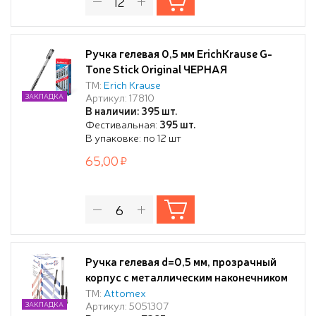
Ручка гелевая 0,5 мм ErichKrause G-
Tone Stick Original ЧЕРНАЯ
ТМ:
Erich Krause
Артикул: 17810
ЗАКЛАДКА
В наличии: 395 шт.
Фестивальная:
395 шт.
В упаковке: по 12 шт
65,00
Ручка гелевая d=0,5 мм, прозрачный
корпус с металлическим наконечником
и каучуковым держателем, сменный
ТМ:
Attomex
Артикул: 5051307
ЗАКЛАДКА
стержень, индивидуальная