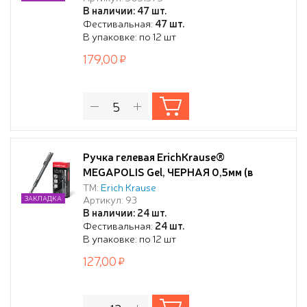
В наличии: 47 шт.
Фестивальная:
47 шт.
В упаковке: по 12 шт
179,00
Ручка гелевая ErichKrause®
MEGAPOLIS Gel, ЧЕРНАЯ 0,5мм (в
коробке)
ТМ:
Erich Krause
Артикул: 93
ЗАКЛАДКА
В наличии: 24 шт.
Фестивальная:
24 шт.
В упаковке: по 12 шт
127,00