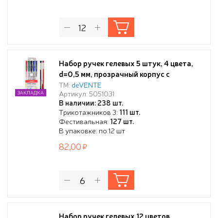
Набор ручек гелевых 5 штук, 4 цвета,
d=0,5 мм, прозрачный корпус с
металлическим наконечником, сменный
ТМ:
deVENTE
Артикул: 5051031
ЗАКЛАДКА
стержень, в пластиковом блистере
В наличии: 238 шт.
Трикотажников 3:
111 шт.
Фестивальная:
127 шт.
В упаковке: по 12 шт
82,00
Набор ручек гелевых 12 цветов