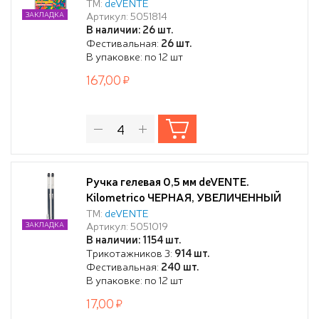
"Neon Black", черный корпус с цветными
ТМ:
deVENTE
Артикул: 5051814
ЗАКЛАДКА
полосами, сменный стержень, в
В наличии: 26 шт.
пластиковом блистере
Фестивальная:
26 шт.
В упаковке: по 12 шт
167,00
Ручка гелевая 0,5 мм deVENTE.
Kilometrico ЧЕРНАЯ, УВЕЛИЧЕННЫЙ
объём чернил, длина 1200 м,
ТМ:
deVENTE
Артикул: 5051019
ЗАКЛАДКА
В наличии: 1154 шт.
Трикотажников 3:
914 шт.
Фестивальная:
240 шт.
В упаковке: по 12 шт
17,00