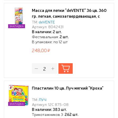
Масса для лепки "deVENTE" 36 цв. 360
гр. легкая, самозатвердевающая, с
аксессуарами для моделирования
ТМ:
deVENTE
Артикул: 8042431
ЗАКЛАДКА
В наличии: 2 шт.
Фестивальная:
2 шт.
В упаковке: по 12 шт
248,00
Пластилин 10 цв. Луч мягкий "Кроха"
ТМ:
ЛУЧ
Артикул: 12С 875-08
ЗАКЛАДКА
В наличии: 383 шт.
Трикотажников 3:
262 шт.