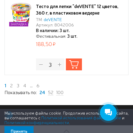
Тесто для лепки "deVENTE" 12 цветов,
360 г, в пластиковом ведерке
ТМ:
deVENTE
Артикул: 8042006
ЗАКЛАДКА
В наличии: 3 шт.
Фестивальная:
3 шт.
188,50
1
2
3
4
...
6
Показывать по:
24
52
100
Мы используем файлы cookie. Продолжив использование сайта,
© 2011-2026 Группа компаний «Деловой Стиль»
вы соглашаетесь с
Политикой использования файлов cookie
и
Политикой конфиденциальности
.
Принять