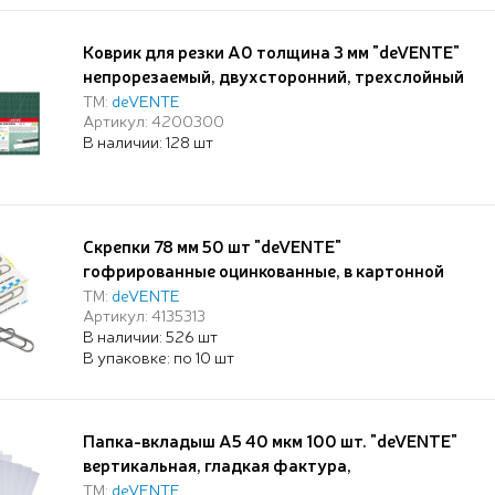
Коврик для резки А0 толщина 3 мм "deVENTE"
непрорезаемый, двухсторонний, трехслойный
ТМ:
deVENTE
Артикул: 4200300
В наличии: 128 шт
Скрепки 78 мм 50 шт "deVENTE"
гофрированные оцинкованные, в картонной
коробке
ТМ:
deVENTE
Артикул: 4135313
В наличии: 526 шт
В упаковке: по 10 шт
Папка-вкладыш А5 40 мкм 100 шт. "deVENTE"
вертикальная, гладкая фактура,
ТМ:
deVENTE