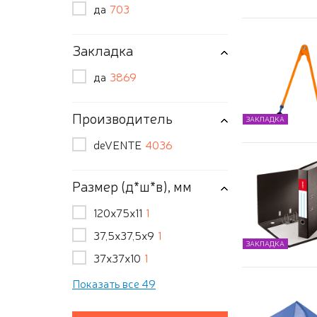
да
703
Закладка
да
3869
Производитель
ЗАКЛАДКА
deVENTE
4036
Размер (д*ш*в), мм
120х75х11
1
37,5х37,5х9
1
ЗАКЛАДКА
37х37х10
1
Показать все 49