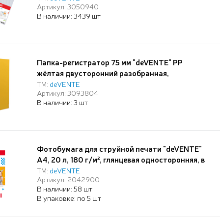
Артикул: 3050940
В наличии: 3439 шт
Папка-регистратор 75 мм "deVENTE" PP
жёлтая двусторонний разобранная,
металлическая окантовка
ТМ:
deVENTE
Артикул: 3093804
В наличии: 3 шт
Фотобумага для струйной печати "deVENTE"
A4, 20 л, 180 г/м², глянцевая односторонняя, в
пластиковом пакете с европодвесом
ТМ:
deVENTE
Артикул: 2042900
В наличии: 58 шт
В упаковке: по 5 шт