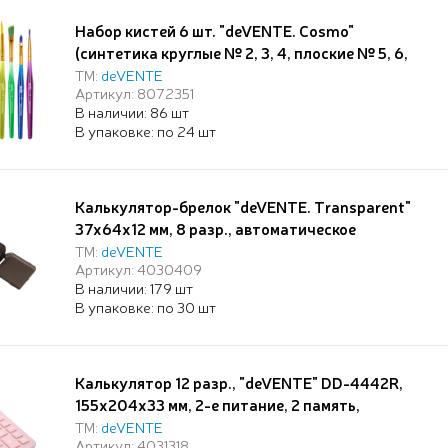
Набор кистей 6 шт. "deVENTE. Cosmo"
(синтетика круглые № 2, 3, 4, плоские № 5, 6,
8) ручка пласт., окрас волоса и ручки в ярких
ТМ:
deVENTE
Артикул: 8072351
цветах, в пластиковой упаковке с картонной
В наличии: 86 шт
подложкой и резинками-фиксаторами кистей
В упаковке: по 24 шт
Калькулятор-брелок "deVENTE. Transparent"
37x64x12 мм, 8 разр., автоматическое
вычисление квадратного корня, процентов,
ТМ:
deVENTE
Артикул: 4030409
полупрозрачный черный, в блистере с
В наличии: 179 шт
подвесом
В упаковке: по 30 шт
Калькулятор 12 разр., "deVENTE" DD-4442R,
155x204x33 мм, 2-е питание, 2 память,
пудровый, автоматическое вычисление
ТМ:
deVENTE
Артикул: 4031318