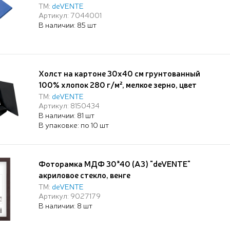
ТМ:
deVENTE
Артикул: 7044001
В наличии: 85 шт
Холст на картоне 30x40 см грунтованный
100% хлопок 280 г/м², мелкое зерно, цвет
черный, "deVENTE. ART" термоусадочная
ТМ:
deVENTE
Артикул: 8150434
пленка
В наличии: 81 шт
В упаковке: по 10 шт
Фоторамка МДФ 30*40 (А3) "deVENTE"
акриловое стекло, венге
ТМ:
deVENTE
Артикул: 9027179
В наличии: 8 шт