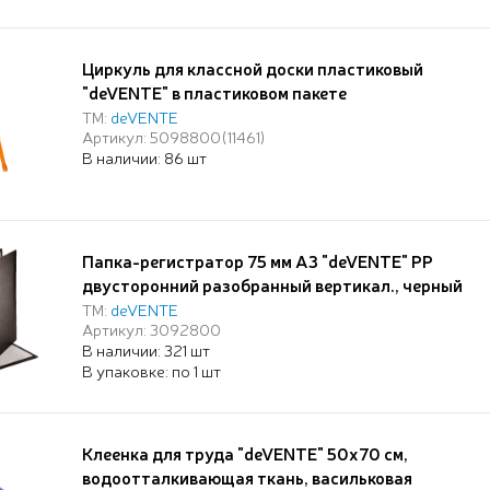
Циркуль для классной доски пластиковый
"deVENTE" в пластиковом пакете
ТМ:
deVENTE
Артикул: 5098800(11461)
В наличии: 86 шт
Папка-регистратор 75 мм А3 "deVENTE" PP
двусторонний разобранный вертикал., черный
(44 х 35.5см)
ТМ:
deVENTE
Артикул: 3092800
В наличии: 321 шт
В упаковке: по 1 шт
Клеенка для труда "deVENTE" 50x70 см,
водоотталкивающая ткань, васильковая