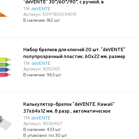
"deVENTE" 30°/60°/90°, с ручкой, в
пластиковом пакете
ТМ:
deVENTE
Артикул: 5097800(11459)
В наличии: 182 шт
Набор брелков для ключей 20 шт. "deVENTE"
полупрозрачный пластик, 60x22 мм, размер
инфо-окна 36x21 мм, металлическое кольцо, в
ТМ:
deVENTE
Артикул: 4050101
пластиковом блистере, цвета ассорти
В наличии: 963 шт
Калькулятор-брелок "deVENTE. Kawaii"
37x64x12 мм, 8 разр., автоматическое
вычисление квадратного корня, процентов, с
ТМ:
deVENTE
Артикул: 4030407
рисунком, в блистере с подвесом
В наличии: 433 шт
В упаковке: по 30 шт