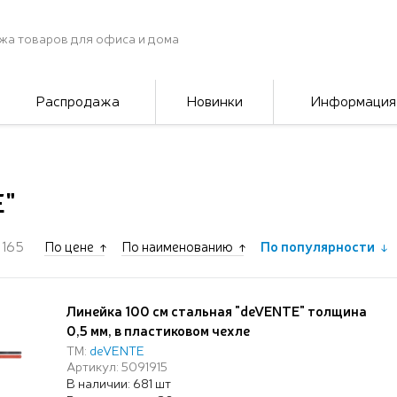
жа товаров для офиса и дома
Распродажа
Новинки
Информация
E"
165
По цене
По наименованию
По популярности
Линейка 100 см стальная "deVENTE" толщина
0,5 мм, в пластиковом чехле
ТМ:
deVENTE
Артикул: 5091915
В наличии: 681 шт