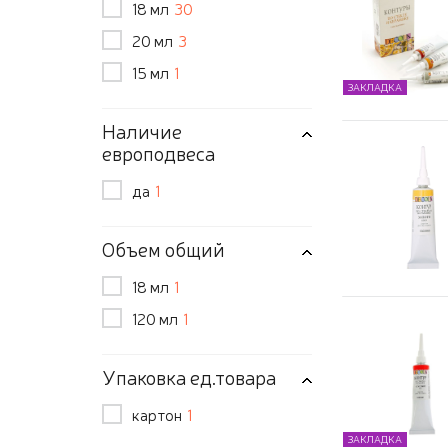
18 мл
30
20 мл
3
15 мл
1
ЗАКЛАДКА
Наличие
европодвеса
да
1
Объем общий
18 мл
1
120 мл
1
Упаковка ед.товара
картон
1
ЗАКЛАДКА