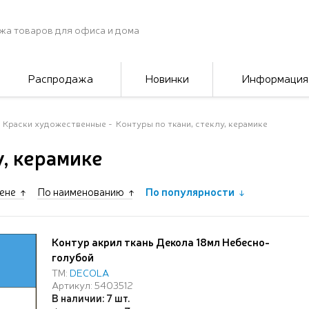
жа товаров для офиса и дома
Распродажа
Новинки
Информация
Краски художественные
Контуры по ткани, стеклу, керамике
у, керамике
ене
По наименованию
По популярности
Контур акрил ткань Декола 18мл Небесно-
голубой
ТМ:
DECOLA
Артикул: 5403512
В наличии: 7 шт.