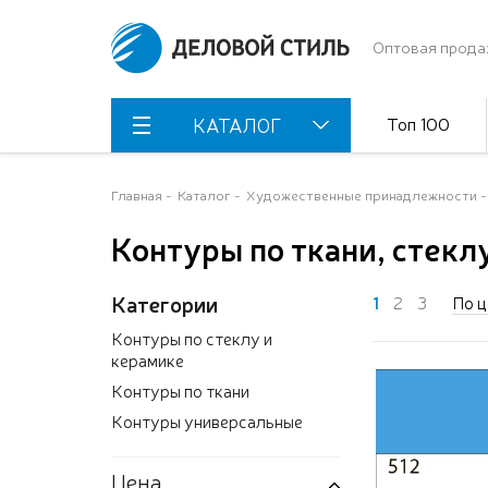
Оптовая прода
Топ 100
КАТАЛОГ
Главная
Каталог
Художественные принадлежности
Контуры по ткани, стекл
Категории
1
2
3
По ц
Контуры по стеклу и
керамике
Контуры по ткани
Контуры универсальные
Цена