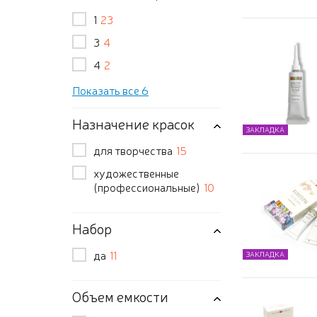
1
23
3
4
4
2
Показать все 6
Назначение красок
ЗАКЛАДКА
для творчества
15
художественные
(профессиональные)
10
Набор
да
11
ЗАКЛАДКА
Объем емкости