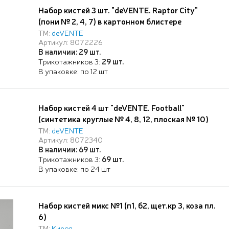
Набор кистей 3 шт. "deVENTE. Raptor City"
(пони № 2, 4, 7) в картонном блистере
ТМ:
deVENTE
Артикул: 8072226
В наличии: 29 шт.
Трикотажников 3:
29 шт.
В упаковке: по 12 шт
Набор кистей 4 шт "deVENTE. Football"
(синтетика круглые № 4, 8, 12, плоская № 10)
ручка с эргономичным грипом Soft Touch,
ТМ:
deVENTE
Артикул: 8072340
окрас волоса, ручки и грипа в ярких зеленом и
В наличии: 69 шт.
оранжевом цветах, в картонном блистере
Трикотажников 3:
69 шт.
В упаковке: по 24 шт
Набор кистей микс №1 (п1, б2, щет.кр 3, коза пл.
6)
ТМ:
Киров