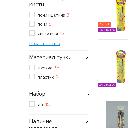
кисти
пони+щетина
3
пони
6
АКЦИЯ
ЗАКЛАДКА
синтетика
15
Показать все 5
Материал ручки
дерево
36
пластик
9
ЗАКЛАДКА
Набор
да
48
Наличие
европодвеса