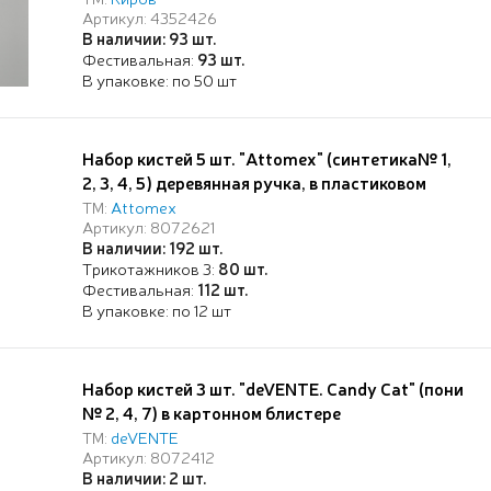
Артикул: 4352426
В наличии: 93 шт.
Фестивальная:
93 шт.
В упаковке: по 50 шт
Набор кистей 5 шт. "Attomex" (синтетика№ 1,
2, 3, 4, 5) деревянная ручка, в пластиковом
блистере
ТМ:
Attomex
Артикул: 8072621
В наличии: 192 шт.
Трикотажников 3:
80 шт.
Фестивальная:
112 шт.
В упаковке: по 12 шт
Набор кистей 3 шт. "deVENTE. Candy Cat" (пони
№ 2, 4, 7) в картонном блистере
ТМ:
deVENTE
Артикул: 8072412
В наличии: 2 шт.