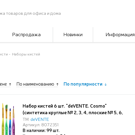
жа товаров для офиса и дома
Распродажа
Новинки
Информация
исти
Наборы кистей
ене
По наименованию
По популярности
Набор кистей 6 шт. "deVENTE. Cosmo"
(синтетика круглые № 2, 3, 4, плоские № 5, 6,
8) ручка пласт., окрас волоса и ручки в ярких
ТМ:
deVENTE
Артикул: 8072351
цветах, в пластиковой упаковке с картонной
В наличии: 99 шт.
подложкой и резинками-фиксаторами кистей