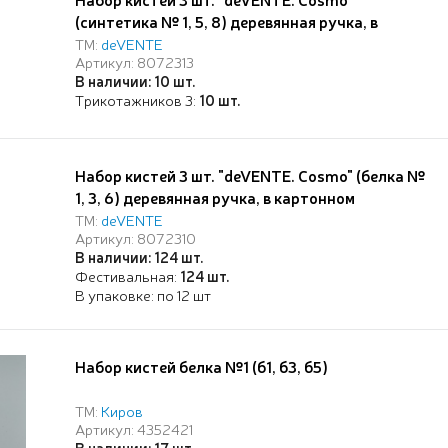
(синтетика № 1, 5, 8) деревянная ручка, в
картонном блистере
ТМ:
deVENTE
Артикул: 8072313
В наличии: 10 шт.
Трикотажников 3:
10 шт.
Набор кистей 3 шт. "deVENTE. Cosmo" (белка №
1, 3, 6) деревянная ручка, в картонном
блистере
ТМ:
deVENTE
Артикул: 8072310
В наличии: 124 шт.
Фестивальная:
124 шт.
В упаковке: по 12 шт
Набор кистей белка №1 (б1, б3, б5)
ТМ:
Киров
Артикул: 4352421
В наличии: 17 шт.