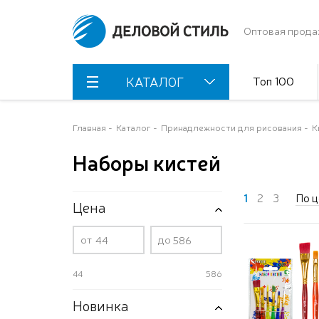
Оптовая прода
Топ 100
КАТАЛОГ
Главная
Каталог
Принадлежности для рисования
К
Наборы кистей
1
2
3
По ц
Цена
от
до
44
586
Новинка