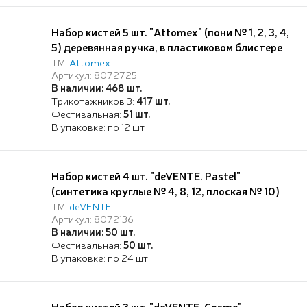
Набор кистей 5 шт. "Attomex" (пони № 1, 2, 3, 4,
5) деревянная ручка, в пластиковом блистере
ТМ:
Attomex
Артикул: 8072725
В наличии: 468 шт.
Трикотажников 3:
417 шт.
Фестивальная:
51 шт.
В упаковке: по 12 шт
Набор кистей 4 шт. "deVENTE. Pastel"
(синтетика круглые № 4, 8, 12, плоская № 10)
ТМ:
deVENTE
Артикул: 8072136
В наличии: 50 шт.
Фестивальная:
50 шт.
В упаковке: по 24 шт
Набор кистей 3 шт. "deVENTE. Cosmo"