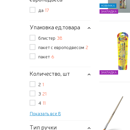
НОВИНКА
да
17
ЗАКЛАДКА
Упаковка ед.товара
блистер
38
пакет с европодвесом
2
пакет
6
Количество, шт
ЗАКЛАДКА
2
1
3
21
4
11
Показать все 8
Тип ручки