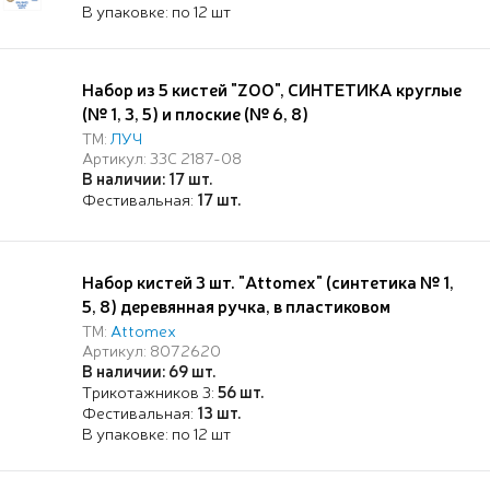
В упаковке: по 12 шт
Набор из 5 кистей "ZOO", СИНТЕТИКА круглые
(№ 1, 3, 5) и плоские (№ 6, 8)
ТМ:
ЛУЧ
Артикул: 33С 2187-08
В наличии: 17 шт.
Фестивальная:
17 шт.
Набор кистей 3 шт. "Attomex" (синтетика № 1,
5, 8) деревянная ручка, в пластиковом
блистере
ТМ:
Attomex
Артикул: 8072620
В наличии: 69 шт.
Трикотажников 3:
56 шт.
Фестивальная:
13 шт.
В упаковке: по 12 шт