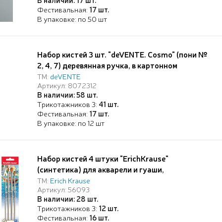
Фестивальная:
17 шт.
В упаковке: по 50 шт
Набор кистей 3 шт. "deVENTE. Cosmo" (пони №
2, 4, 7) деревянная ручка, в картонном
блистере
ТМ:
deVENTE
Артикул: 8072312
В наличии: 58 шт.
Трикотажников 3:
41 шт.
Фестивальная:
17 шт.
В упаковке: по 12 шт
Набор кистей 4 штуки "ErichKrause"
(синтетика) для акварели и гуаши,
ТМ:
Erich Krause
Артикул: 56093
В наличии: 28 шт.
Трикотажников 3:
12 шт.
Фестивальная:
16 шт.