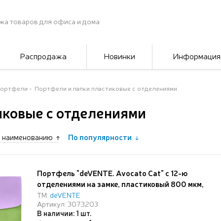
жа товаров для офиса и дома
Распродажа
Новинки
Информация
портфели
Портфели и папки пластиковые с отделениями
иковые с отделениями
 наименованию
По популярности
Портфель "deVENTE. Avocato Cat" с 12-ю
отделениями на замке, пластиковый 800 мкм,
для документов A4 (33x24x3 см) внутренние
ТМ:
deVENTE
Артикул: 3073203
отделения толщиной 170 мкм, непрозрачный
В наличии: 1 шт.
синий