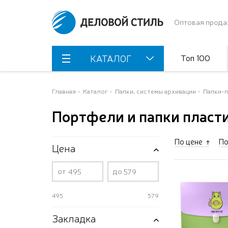
Оптовая прода
Топ 100
КАТАЛОГ
Главная
Каталог
Папки, системы архивации
Папки-
Портфели и папки пласт
По цене
По
Цена
от
до
495
579
Закладка