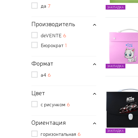
да
7
ЗАКЛАДКА
Производитель
deVENTE
6
Бюрократ
1
Формат
ЗАКЛАДКА
а4
6
Цвет
с рисунком
6
Ориентация
ЗАКЛАДКА
горизонтальная
6