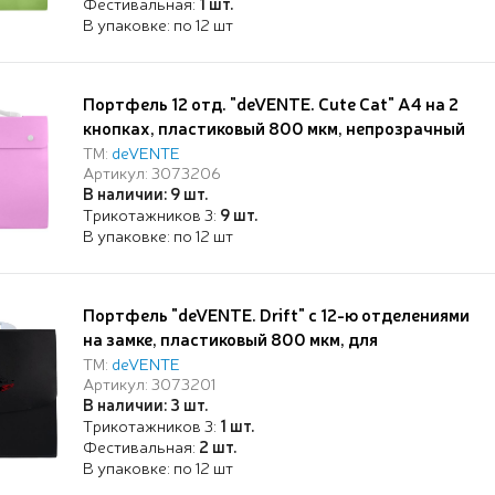
Фестивальная:
1 шт.
В упаковке: по 12 шт
Портфель 12 отд. "deVENTE. Cute Cat" А4 на 2
кнопках, пластиковый 800 мкм, непрозрачный
розовый
ТМ:
deVENTE
Артикул: 3073206
В наличии: 9 шт.
Трикотажников 3:
9 шт.
В упаковке: по 12 шт
Портфель "deVENTE. Drift" с 12-ю отделениями
на замке, пластиковый 800 мкм, для
документов A4 (33x24x3 см) внутренние
ТМ:
deVENTE
Артикул: 3073201
отделения толщиной 170 мкм, непрозрачный
В наличии: 3 шт.
синий
Трикотажников 3:
1 шт.
Фестивальная:
2 шт.
В упаковке: по 12 шт