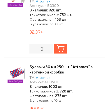
картонной коробке
ТМ:
Attomex
Артикул: 4130300
ЗАКЛАДКА
В наличии: 920 шт.
Трикотажников 3:
752 шт.
Фестивальная:
168 шт.
В упаковке: по 10 шт
32,39
Булавки 30 мм 250 шт. "Attomex" в
картонной коробке
ТМ:
Attomex
Артикул: 4130901
ЗАКЛАДКА
В наличии: 1003 шт.
Трикотажников 3:
728 шт.
Фестивальная:
275 шт.
В упаковке: по 10 шт
40,00