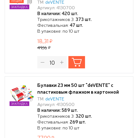
АКЦИЯ
ТМ:
deVENTE
Артикул: 4130700
ЗАКЛАДКА
В наличии: 420 шт.
Трикотажников 3:
373 шт.
Фестивальная:
47 шт.
В упаковке: по 10 шт
18,31
49,16
Булавки 23 мм 50 шт "deVENTE" с
пластиковым флажком в картонной
коробке, ассорти
ТМ:
deVENTE
Артикул: 4130500
ЗАКЛАДКА
В наличии: 589 шт.
Трикотажников 3:
320 шт.
Фестивальная:
269 шт.
В упаковке: по 10 шт
77,00