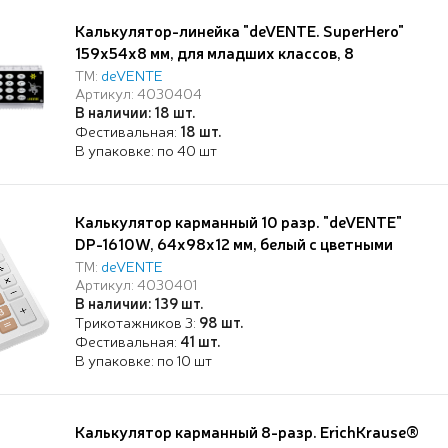
Калькулятор-линейка "deVENTE. SuperHero"
159x54x8 мм, для младших классов, 8
разрядный, работа с памятью, автоматическое
ТМ:
deVENTE
Артикул: 4030404
вычисление квадратного корня, процентов,
В наличии: 18 шт.
функция смены знака, с рисунком, в блистере с
Фестивальная:
18 шт.
подвесом
В упаковке: по 40 шт
Калькулятор карманный 10 разр. "deVENTE"
DP-1610W, 64x98x12 мм, белый с цветными
клавишами, автоматическое вычисление
ТМ:
deVENTE
Артикул: 4030401
квадратного корня, процентов, работа с
В наличии: 139 шт.
памятью, в картонной коробке
Трикотажников 3:
98 шт.
Фестивальная:
41 шт.
В упаковке: по 10 шт
Калькулятор карманный 8-разр. ErichKrause®