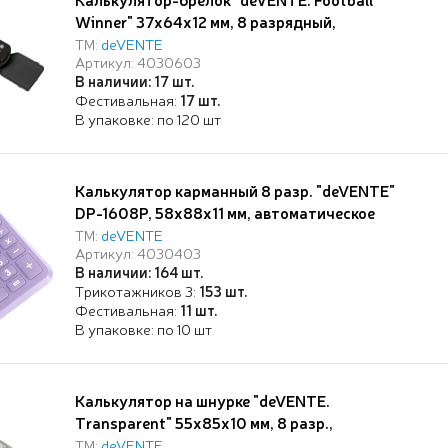
Winner" 37x64x12 мм, 8 разрядный,
автоматическое вычисление квадратного
ТМ:
deVENTE
Артикул: 4030603
корня, процентов, с рисунком, в блистере с
В наличии: 17 шт.
подвесом
Фестивальная:
17 шт.
В упаковке: по 120 шт
Калькулятор карманный 8 разр. "deVENTE"
DP-1608P, 58x88x11 мм, автоматическое
вычисление квадратного корня, процентов,
ТМ:
deVENTE
Артикул: 4030403
работа с памятью, сиреневый, в картонной
В наличии: 164 шт.
коробке
Трикотажников 3:
153 шт.
Фестивальная:
11 шт.
В упаковке: по 10 шт
Калькулятор на шнурке "deVENTE.
Transparent" 55x85x10 мм, 8 разр.,
автоматическое вычисление квадратного
ТМ:
deVENTE