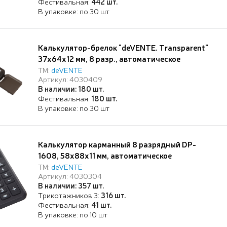
Фестивальная:
442 шт.
В упаковке: по 30 шт
Калькулятор-брелок "deVENTE. Transparent"
37x64x12 мм, 8 разр., автоматическое
вычисление квадратного корня, процентов,
ТМ:
deVENTE
Артикул: 4030409
полупрозрачный черный, в блистере с
В наличии: 180 шт.
подвесом
Фестивальная:
180 шт.
В упаковке: по 30 шт
Калькулятор карманный 8 разрядный DP-
1608, 58x88x11 мм, автоматическое
вычисление квадратного корня, процентов,
ТМ:
deVENTE
Артикул: 4030304
работа с памятью, черный, в картонной
В наличии: 357 шт.
коробке
Трикотажников 3:
316 шт.
Фестивальная:
41 шт.
В упаковке: по 10 шт