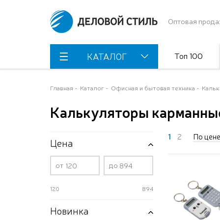
Оптовая прода
Топ 100
КАТАЛОГ
Главная
Каталог
Офисная и бытовая техника
Каль
Калькуляторы карманны
1
2
По цен
Цена
от
до
120
894
Новинка