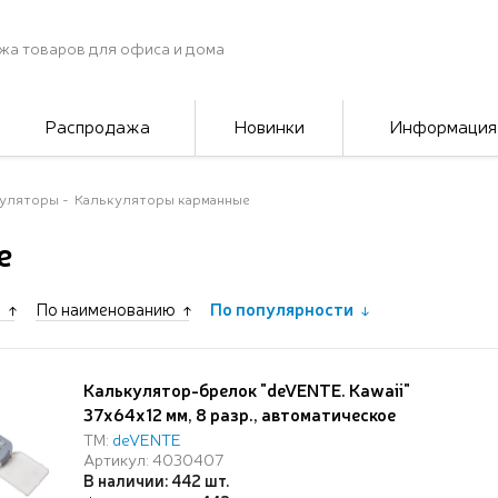
жа товаров для офиса и дома
Распродажа
Новинки
Информация
куляторы
Калькуляторы карманные
е
е
По наименованию
По популярности
Калькулятор-брелок "deVENTE. Kawaii"
37x64x12 мм, 8 разр., автоматическое
вычисление квадратного корня, процентов, с
ТМ:
deVENTE
Артикул: 4030407
рисунком, в блистере с подвесом
В наличии: 442 шт.