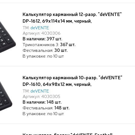
Калькулятор карманный 12-разр. "deVENTE"
DP-1612, 69x114x14 мм, черный,
автоматическое вычисление квадратного
ТМ:
deVENTE
Артикул: 4030306
корня, процентов, работа с памятью, в
В наличии: 397 шт.
картонной коробке
Трикотажников 3:
367 шт.
Фестивальная:
30 шт.
В упаковке: по 10 шт
Калькулятор карманный 10-разр. "deVENTE"
DP-1610, 64x98x12 мм, черный,
автоматическое вычисление квадратного
ТМ:
deVENTE
Артикул: 4030305
корня, процентов, работа с памятью, в
В наличии: 148 шт.
картонной коробке
Фестивальная:
148 шт.
В упаковке: по 10 шт
Калькулятор-брелок "deVENTE. Football