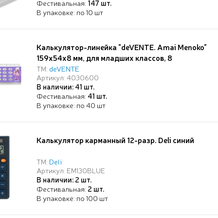
Фестивальная:
147 шт.
В упаковке: по 10 шт
Калькулятор-линейка "deVENTE. Amai Menoko"
159x54x8 мм, для младших классов, 8
разрядный, работа с памятью, автоматическое
ТМ:
deVENTE
Артикул: 4030600
вычисление квадратного корня, процентов,
В наличии: 41 шт.
функция смены знака, с рисунком, в блистере с
Фестивальная:
41 шт.
подвесом
В упаковке: по 40 шт
Калькулятор карманный 12-разр. Deli синий
ТМ:
Deli
Артикул: EM130BLUE
В наличии: 2 шт.
Фестивальная:
2 шт.
В упаковке: по 100 шт