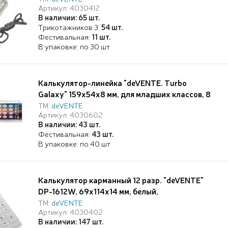
Артикул: 4030412
корня, процентов, полупрозрачный белый, в
В наличии: 65 шт.
блистере с подвесом
Трикотажников 3:
54 шт.
Фестивальная:
11 шт.
В упаковке: по 30 шт
Калькулятор-линейка "deVENTE. Turbo
Galaxy" 159x54x8 мм, для младших классов, 8
разрядный, работа с памятью, автоматическое
ТМ:
deVENTE
Артикул: 4030602
вычисление квадратного корня, процентов,
В наличии: 43 шт.
функция смены знака, с рисунком, в блистере с
Фестивальная:
43 шт.
подвесом
В упаковке: по 40 шт
Калькулятор карманный 12 разр. "deVENTE"
DP-1612W, 69x114x14 мм, белый,
автоматическое вычисление квадратного
ТМ:
deVENTE
Артикул: 4030402
корня, процентов, работа с памятью, в
В наличии: 147 шт.
картонной коробке