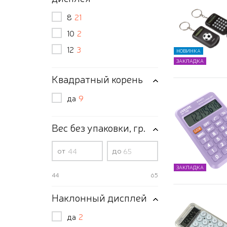
8
21
10
2
12
3
НОВИНКА
ЗАКЛАДКА
Квадратный корень
да
9
Вес без упаковки, гр.
от
до
ЗАКЛАДКА
44
65
Наклонный дисплей
да
2