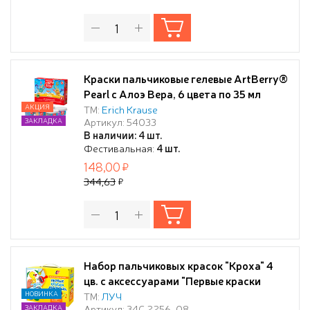
Краски пальчиковые гелевые ArtBerry®
Pearl с Алоэ Вера, 6 цвета по 35 мл
АКЦИЯ
ТМ:
Erich Krause
Артикул: 54033
ЗАКЛАДКА
В наличии: 4 шт.
Фестивальная:
4 шт.
148,00
344,63
Набор пальчиковых красок "Кроха" 4
цв. с аксессуарами "Первые краски
малыша"
НОВИНКА
ТМ:
ЛУЧ
Артикул: 34С 2256-08
ЗАКЛАДКА