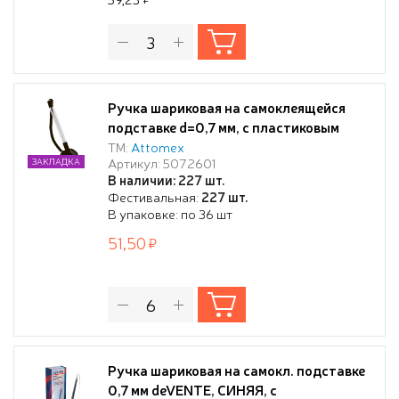
Ручка шариковая на самоклеящейся
подставке d=0,7 мм, с пластиковым
шнуром, прозрачный корпус, сменный
ТМ:
Attomex
Артикул: 5072601
ЗАКЛАДКА
стержень, в пластиковом блистере,
В наличии: 227 шт.
синяя
Фестивальная:
227 шт.
В упаковке: по 36 шт
51,50
Ручка шариковая на самокл. подставке
0,7 мм deVENTE, СИНЯЯ, с