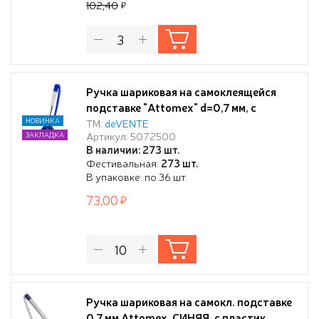
102,40
Ручка шариковая на самоклеящейся
подставке "Attomex" d=0,7 мм, с
пластиковым шнуром, прозрачный
НОВИНКА
ТМ:
deVENTE
Артикул: 5072500
ЗАКЛАДКА
корпус, сменный стержень, в
В наличии: 273 шт.
пластиковом блистере, корпус синий,
Фестивальная:
273 шт.
чернила синие
В упаковке: по 36 шт
73,00
Ручка шариковая на самокл. подставке
0,7 мм Attomex, СИНЯЯ, с пластик.