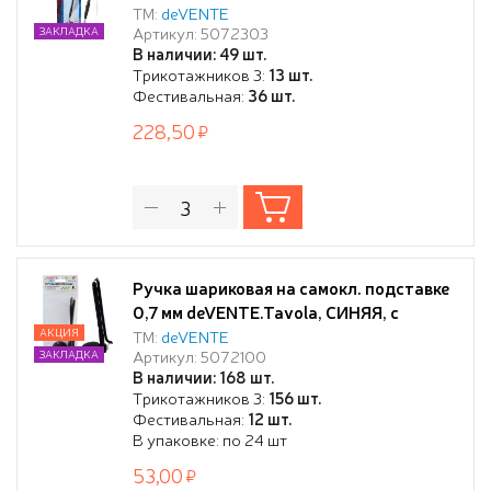
металлической цепочкой, черный
ТМ:
deVENTE
Артикул: 5072303
ЗАКЛАДКА
корпус
В наличии: 49 шт.
Трикотажников 3:
13 шт.
Фестивальная:
36 шт.
228,50
Ручка шариковая на самокл. подставке
0,7 мм deVENTE.Tavola, СИНЯЯ, с
пластиковым шнуром, черный
АКЦИЯ
ТМ:
deVENTE
Артикул: 5072100
ЗАКЛАДКА
непрозрачный корпус
В наличии: 168 шт.
Трикотажников 3:
156 шт.
Фестивальная:
12 шт.
В упаковке: по 24 шт
53,00