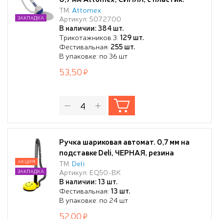
шнуром и основан. в форме шара
ТМ:
Attomex
Артикул: 5072700
ЗАКЛАДКА
В наличии: 384 шт.
Трикотажников 3:
129 шт.
Фестивальная:
255 шт.
В упаковке: по 36 шт
53,50
Ручка шариковая автомат. 0,7 мм на
подставке Deli, ЧЕРНАЯ, резина
манжета
АКЦИЯ
ТМ:
Deli
Артикул: EQ50-BK
ЗАКЛАДКА
В наличии: 13 шт.
Фестивальная:
13 шт.
В упаковке: по 24 шт
52,00