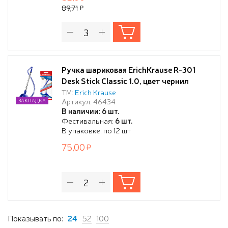
89,71
Ручка шариковая ErichKrause R-301
Desk Stick Classic 1.0, цвет чернил
синий (в пакете по 1 шт.)
ТМ:
Erich Krause
Артикул: 46434
ЗАКЛАДКА
В наличии: 6 шт.
Фестивальная:
6 шт.
В упаковке: по 12 шт
75,00
Показывать по:
24
52
100