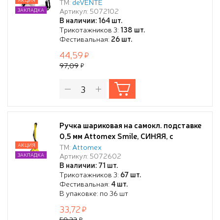
пластиковым шнуром, Белый
ТМ:
deVENTE
Артикул: 5072102
ЗАКЛАДКА
непрозрачный корпус
В наличии: 164 шт.
Трикотажников 3:
138 шт.
Фестивальная:
26 шт.
44,59
97,09
Ручка шариковая на самокл. подставке
0,5 мм Attomex Smile, СИНЯЯ, с
пластиковым шнуром
АКЦИЯ
ТМ:
Attomex
Артикул: 5072602
ЗАКЛАДКА
В наличии: 71 шт.
Трикотажников 3:
67 шт.
Фестивальная:
4 шт.
В упаковке: по 36 шт
33,72
59,23